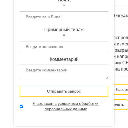
*
Наличие:
В наличии
(на уд
Доставка:
от 12 дней
Примерный тираж
*
Выбранный товар "Беспров
логотипом" мы можем измен
кастомизировать или разра
и фирменные коробки напря
Комментарий
доставить в любую точку СН
расходы: доставку, цена п
Способ нанесения:
Лазер
Отправить запрос
Я согласен с условиями обработки
Ультрафиолетовая печать
персональных данных