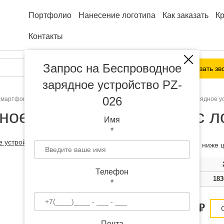
Портфолио
Нанесение логотипа
Как заказать
К
Контакты
Запрос на Беспроводное
Заказать зв
зарядное устройство PZ-
026
 смартфона
Беспроводные зарядки
Беспроводное зарядное у
ное устройство PZ-026 с л
Имя
*
Чем больше тираж, тем ниже ц
Тираж
100
Телефон
Цена
1910 руб.
183
*
Цена от 1780
руб.
Почта