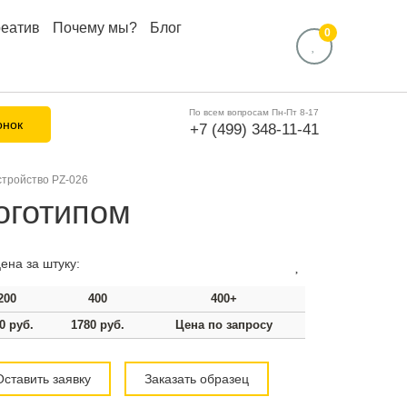
реатив
Почему мы?
Блог
0
По всем вопросам Пн-Пт 8-17
онок
+7 (499) 348-11-41
стройство PZ-026
оготипом
ена за штуку:
200
400
400+
0 руб.
1780 руб.
Цена по запросу
Оставить заявку
Заказать образец