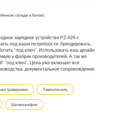
алённом складе в Китае)
одное зарядное устройство PZ-026 с
ить под ваши потребности: брендировать,
ботать "под ключ". Использовать ваш дизайн
мую у фабрик производителей. А так же
Г "под ключ". Цена уже включает все
роизводства, документальное сопровождение.
ная гравировка
Тампопечать
Шелкография