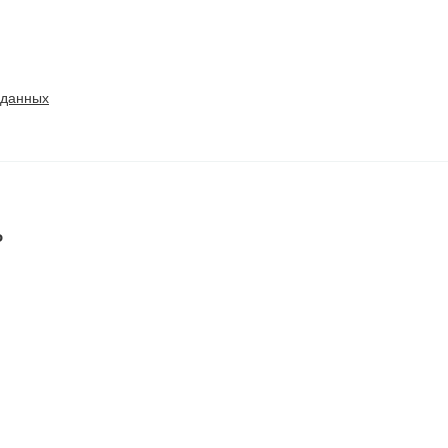
 данных
ь