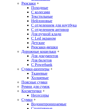
Рюкзаки
+
Походные
С колесами
Текстильные
Нейлоновые
С отделением для ноутбука
С отделением антивор
Для ручной клади
С Led экраном
Детские
Рюкзаки-мешки
Дорожные кошельки
+
Для документов
Для билетов
С Powerbank
Сумки-шопперы
+
Тканевые
Холщевые
Поясные сумки
Ремни для сумок
Косметички
+
Несессеры
Сумки
+
Водонепроницаемые
Спортивные