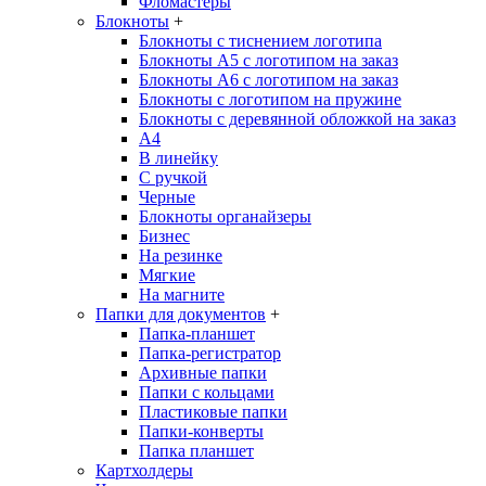
Фломастеры
Блокноты
+
Блокноты с тиснением логотипа
Блокноты А5 с логотипом на заказ
Блокноты А6 с логотипом на заказ
Блокноты с логотипом на пружине
Блокноты с деревянной обложкой на заказ
A4
В линейку
С ручкой
Черные
Блокноты органайзеры
Бизнес
На резинке
Мягкие
На магните
Папки для документов
+
Папка-планшет
Папка-регистратор
Архивные папки
Папки с кольцами
Пластиковые папки
Папки-конверты
Папка планшет
Картхолдеры