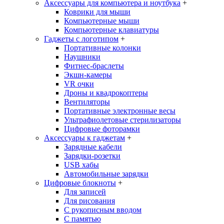
Аксессуары для компьютера и ноутбука
+
Коврики для мыши
Компьютерные мыши
Компьютерные клавиатуры
Гаджеты с логотипом
+
Портативные колонки
Наушники
Фитнес-браслеты
Экшн-камеры
VR очки
Дроны и квадрокоптеры
Вентиляторы
Портативные электронные весы
Ультрафиолетовые стерилизаторы
Цифровые фоторамки
Аксессуары к гаджетам
+
Зарядные кабели
Зарядки-розетки
USB хабы
Автомобильные зарядки
Цифровые блокноты
+
Для записей
Для рисования
С рукописным вводом
С памятью