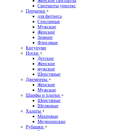
Женские свитшоты
Свитшоты унисекс
Перчатки
+
для фитнеса
Сенсорные
Мужские
Женские
Зимние
Флисовые
Кигуруми
Носки
+
Детские
Женские
мужские
Шерстяные
Джемперы
+
Женские
Мужские
Шарфы и платки
+
Шерстяные
Шелковые
Халаты
+
Махровые
Медицинские
Рубашки
+