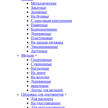
Металлические
Закатные
Заливные
На булавке
С цанговым креплением
Памятные
Корпоративные
Деревянные
Пластиковые
На лацкан пиджака
Эмалированные
Латунные
Медали
+
Спортивные
Сувенирные
Наградные
На ленте
На колодке
Деревянные
акриловые
Ленты для медалей
Обложки для документов
+
Для паспорта
На удостоверение
Для автодокументов