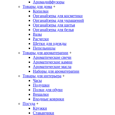
Аромадиффузоры
Товары для дома
+
Копилки
Органайзеры для косметики
Органайзеры для украшений
Органайзеры для шитья
Органайзеры для белья
Вазы
Расчески
Щетки для одежды
Пепельницы
Товары для ароматерапии
+
Ароматические свечи
Ароматические камни
Ароматические масла
Наборы для ароматерапии
Товары для интерьера
+
Часы
Подушки
Полки для обуви
Вешалки
Входные коврики
Посуда
+
Кружки
Стаканчики