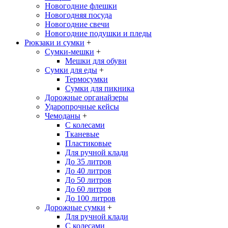
Новогодние флешки
Новогодняя посуда
Новогодние свечи
Новогодние подушки и пледы
Рюкзаки и сумки
+
Сумки-мешки
+
Мешки для обуви
Сумки для еды
+
Термосумки
Сумки для пикника
Дорожные органайзеры
Ударопрочные кейсы
Чемоданы
+
С колесами
Тканевые
Пластиковые
Для ручной клади
До 35 литров
До 40 литров
До 50 литров
До 60 литров
До 100 литров
Дорожные сумки
+
Для ручной клади
С колесами