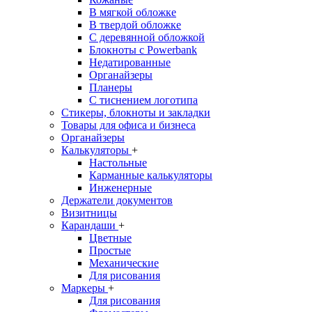
В мягкой обложке
В твердой обложке
С деревянной обложкой
Блокноты с Powerbank
Недатированные
Органайзеры
Планеры
С тиснением логотипа
Стикеры, блокноты и закладки
Товары для офиса и бизнеса
Органайзеры
Калькуляторы
+
Настольные
Карманные калькуляторы
Инженерные
Держатели документов
Визитницы
Карандаши
+
Цветные
Простые
Механические
Для рисования
Маркеры
+
Для рисования