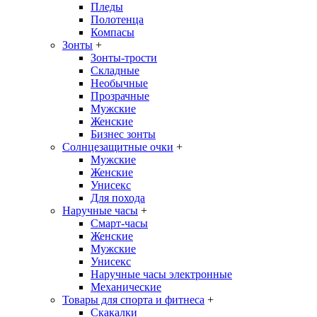
Пледы
Полотенца
Компасы
Зонты
+
Зонты-трости
Складные
Необычные
Прозрачные
Мужские
Женские
Бизнес зонты
Солнцезащитные очки
+
Мужские
Женские
Унисекс
Для похода
Наручные часы
+
Смарт-часы
Женские
Мужские
Унисекс
Наручные часы электронные
Механические
Товары для спорта и фитнеса
+
Скакалки