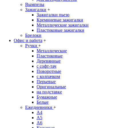
Вымпелы
Зажигалки
+
Зажигалки пьезо
Кремниевые зажигалки
Металлические зажигалки
Пластиковые зажигалки
Брелоки
Офис и работа
+
Ручки
+
Металлические
Пластиковые
Деревянные
с софт-тач
Поворотные
с колпачком
Перьевые
Оригинальные
на подставке
Бумажные
Белые
Ежедневники
+
A4
A5
A6
Кожаные