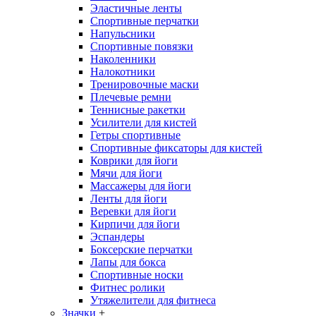
Эластичные ленты
Спортивные перчатки
Напульсники
Спортивные повязки
Наколенники
Налокотники
Тренировочные маски
Плечевые ремни
Теннисные ракетки
Усилители для кистей
Гетры спортивные
Спортивные фиксаторы для кистей
Коврики для йоги
Мячи для йоги
Массажеры для йоги
Ленты для йоги
Веревки для йоги
Кирпичи для йоги
Эспандеры
Боксерские перчатки
Лапы для бокса
Спортивные носки
Фитнес ролики
Утяжелители для фитнеса
Значки
+