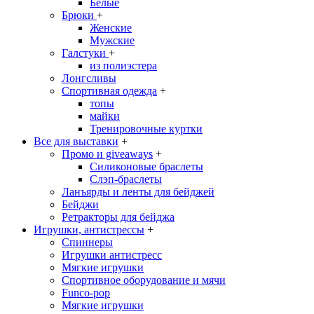
Белые
Брюки
+
Женские
Мужские
Галстуки
+
из полиэстера
Лонгсливы
Спортивная одежда
+
топы
майки
Тренировочные куртки
Все для выставки
+
Промо и giveaways
+
Силиконовые браслеты
Cлэп-браслеты
Ланъярды и ленты для бейджей
Бейджи
Ретракторы для бейджа
Игрушки, антистрессы
+
Спиннеры
Игрушки антистресс
Мягкие игрушки
Спортивное оборудование и мячи
Funco-pop
Мягкие игрушки