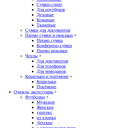
Сумки-слинг
Для ноутбуков
Деловые
Кожаные
Тканевые
Сумки для документов
Промо сумки и рюкзаки
+
Промо сумки
Конференц-сумки
Промо рюкзаки
Чехлы
+
Для документов
Для телефонов
Для чемоданов
Кошельки и портмоне
+
Кошельки
Портмоне
Одежда, аксессуары
+
Футболки
+
Мужские
Женские
унисекс
из хлопка
Детские
с длинным рукавом