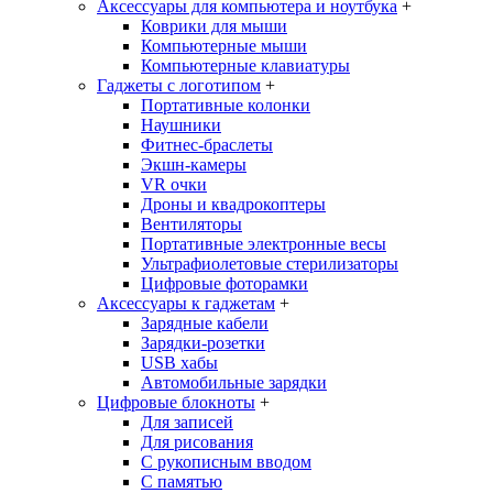
Аксессуары для компьютера и ноутбука
+
Коврики для мыши
Компьютерные мыши
Компьютерные клавиатуры
Гаджеты с логотипом
+
Портативные колонки
Наушники
Фитнес-браслеты
Экшн-камеры
VR очки
Дроны и квадрокоптеры
Вентиляторы
Портативные электронные весы
Ультрафиолетовые стерилизаторы
Цифровые фоторамки
Аксессуары к гаджетам
+
Зарядные кабели
Зарядки-розетки
USB хабы
Автомобильные зарядки
Цифровые блокноты
+
Для записей
Для рисования
С рукописным вводом
С памятью