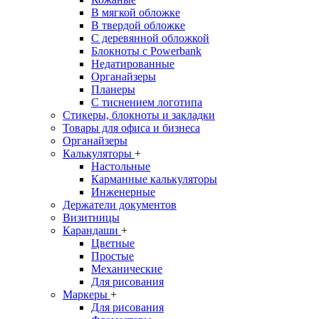
В мягкой обложке
В твердой обложке
С деревянной обложкой
Блокноты с Powerbank
Недатированные
Органайзеры
Планеры
С тиснением логотипа
Стикеры, блокноты и закладки
Товары для офиса и бизнеса
Органайзеры
Калькуляторы
+
Настольные
Карманные калькуляторы
Инженерные
Держатели документов
Визитницы
Карандаши
+
Цветные
Простые
Механические
Для рисования
Маркеры
+
Для рисования