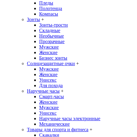
Пледы
Полотенца
Компасы
Зонты
+
Зонты-трости
Складные
Необычные
Прозрачные
Мужские
Женские
Бизнес зонты
Солнцезащитные очки
+
Мужские
Женские
Унисекс
Для похода
Наручные часы
+
Смарт-часы
Женские
Мужские
Унисекс
Наручные часы электронные
Механические
Товары для спорта и фитнеса
+
Скакалки