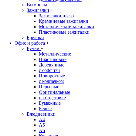
Вымпелы
Зажигалки
+
Зажигалки пьезо
Кремниевые зажигалки
Металлические зажигалки
Пластиковые зажигалки
Брелоки
Офис и работа
+
Ручки
+
Металлические
Пластиковые
Деревянные
с софт-тач
Поворотные
с колпачком
Перьевые
Оригинальные
на подставке
Бумажные
Белые
Ежедневники
+
A4
A5
A6
Кожаные