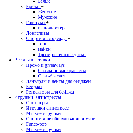
Белые
Брюки
+
Женские
Мужские
Галстуки
+
из полиэстера
Лонгсливы
Спортивная одежда
+
топы
майки
Тренировочные куртки
Все для выставки
+
Промо и giveaways
+
Силиконовые браслеты
Cлэп-браслеты
Ланъярды и ленты для бейджей
Бейджи
Ретракторы для бейджа
Игрушки, антистрессы
+
Спиннеры
Игрушки антистресс
Мягкие игрушки
Спортивное оборудование и мячи
Funco-pop
Мягкие игрушки