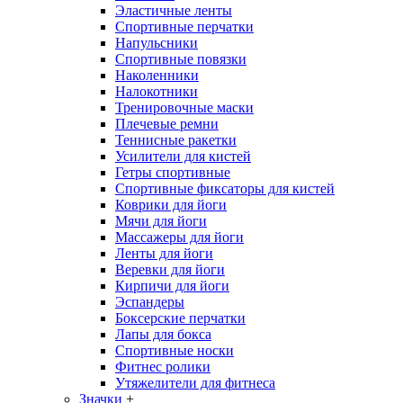
Эластичные ленты
Спортивные перчатки
Напульсники
Спортивные повязки
Наколенники
Налокотники
Тренировочные маски
Плечевые ремни
Теннисные ракетки
Усилители для кистей
Гетры спортивные
Спортивные фиксаторы для кистей
Коврики для йоги
Мячи для йоги
Массажеры для йоги
Ленты для йоги
Веревки для йоги
Кирпичи для йоги
Эспандеры
Боксерские перчатки
Лапы для бокса
Спортивные носки
Фитнес ролики
Утяжелители для фитнеса
Значки
+