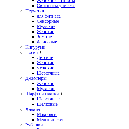
Женские свитшоты
Свитшоты унисекс
Перчатки
+
для фитнеса
Сенсорные
Мужские
Женские
Зимние
Флисовые
Кигуруми
Носки
+
Детские
Женские
мужские
Шерстяные
Джемперы
+
Женские
Мужские
Шарфы и платки
+
Шерстяные
Шелковые
Халаты
+
Махровые
Медицинские
Рубашки
+