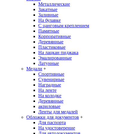
Металлические
Закатные
Заливные
На булавке
С цанговым креплением
Памятные
Корпоративные
Деревянные
Пластиковые
На лацкан пиджака
Эмалированные
Латунные
Медали
+
Спортивные
Сувенирные
Наградные
На ленте
На колодке
Деревянные
акриловые
Ленты для медалей
Обложки для документов
+
Для паспорта
На удостоверение
Для автодокументов