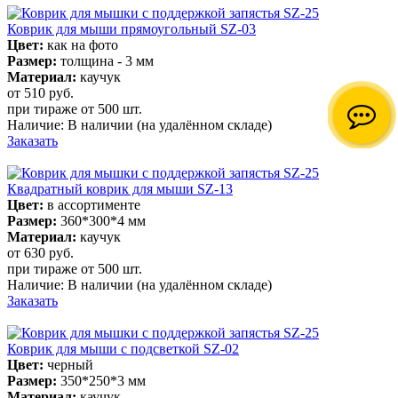
Коврик для мыши прямоугольный SZ-03
Цвет:
как на фото
Размер:
толщина - 3 мм
Материал:
каучук
от 510
руб.
при тираже от
500 шт.
Наличие:
В наличии
(на удалённом складе)
Заказать
Квадратный коврик для мыши SZ-13
Цвет:
в ассортименте
Размер:
360*300*4 мм
Материал:
каучук
от 630
руб.
при тираже от
500 шт.
Наличие:
В наличии
(на удалённом складе)
Заказать
Коврик для мыши с подсветкой SZ-02
Цвет:
черный
Размер:
350*250*3 мм
Материал:
каучук