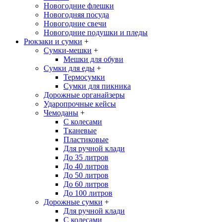
Новогодние флешки
Новогодняя посуда
Новогодние свечи
Новогодние подушки и пледы
Рюкзаки и сумки
+
Сумки-мешки
+
Мешки для обуви
Сумки для еды
+
Термосумки
Сумки для пикника
Дорожные органайзеры
Ударопрочные кейсы
Чемоданы
+
С колесами
Тканевые
Пластиковые
Для ручной клади
До 35 литров
До 40 литров
До 50 литров
До 60 литров
До 100 литров
Дорожные сумки
+
Для ручной клади
С колесами