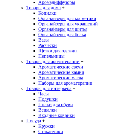
Аромадиффузоры
Товары для дома
+
Копилки
Органайзеры для косметики
Органайзеры для украшений
Органайзеры для шитья
Органайзеры для белья
Вазы
Расчески
Щетки для одежды
Пепельницы
Товары для ароматерапии
+
Ароматические свечи
Ароматические камни
Ароматические масла
Наборы для ароматерапии
Товары для интерьера
+
Часы
Подушки
Полки для обуви
Вешалки
Входные коврики
Посуда
+
Кружки
Стаканчики