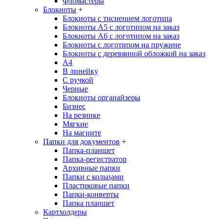
Фломастеры
Блокноты
+
Блокноты с тиснением логотипа
Блокноты А5 с логотипом на заказ
Блокноты А6 с логотипом на заказ
Блокноты с логотипом на пружине
Блокноты с деревянной обложкой на заказ
A4
В линейку
С ручкой
Черные
Блокноты органайзеры
Бизнес
На резинке
Мягкие
На магните
Папки для документов
+
Папка-планшет
Папка-регистратор
Архивные папки
Папки с кольцами
Пластиковые папки
Папки-конверты
Папка планшет
Картхолдеры