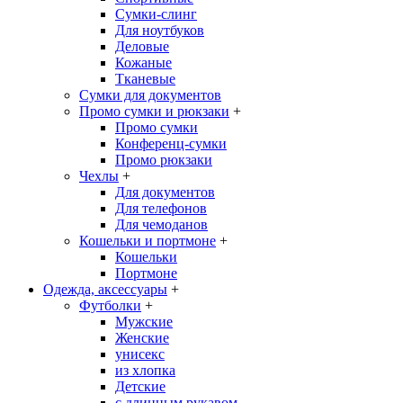
Сумки-слинг
Для ноутбуков
Деловые
Кожаные
Тканевые
Сумки для документов
Промо сумки и рюкзаки
+
Промо сумки
Конференц-сумки
Промо рюкзаки
Чехлы
+
Для документов
Для телефонов
Для чемоданов
Кошельки и портмоне
+
Кошельки
Портмоне
Одежда, аксессуары
+
Футболки
+
Мужские
Женские
унисекс
из хлопка
Детские
с длинным рукавом