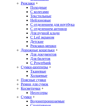
Рюкзаки
+
Походные
С колесами
Текстильные
Нейлоновые
С отделением для ноутбука
С отделением антивор
Для ручной клади
С Led экраном
Детские
Рюкзаки-мешки
Дорожные кошельки
+
Для документов
Для билетов
С Powerbank
Сумки-шопперы
+
Тканевые
Холщевые
Поясные сумки
Ремни для сумок
Косметички
+
Несессеры
Сумки
+
Водонепроницаемые
Спортивные