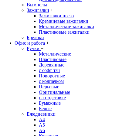
Вымпелы
Зажигалки
+
Зажигалки пьезо
Кремниевые зажигалки
Металлические зажигалки
Пластиковые зажигалки
Брелоки
Офис и работа
+
Ручки
+
Металлические
Пластиковые
Деревянные
с софт-тач
Поворотные
с колпачком
Перьевые
Оригинальные
на подставке
Бумажные
Белые
Ежедневники
+
A4
A5
A6
Кожаные