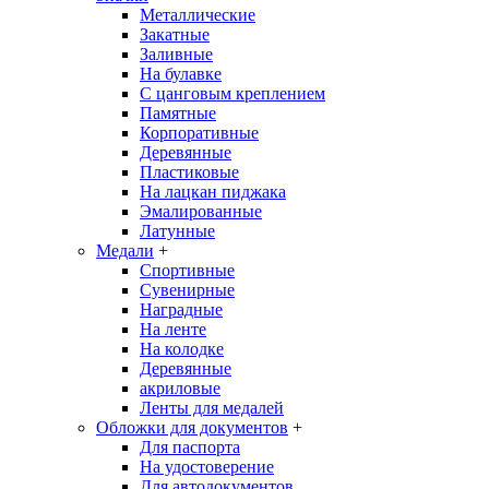
Металлические
Закатные
Заливные
На булавке
С цанговым креплением
Памятные
Корпоративные
Деревянные
Пластиковые
На лацкан пиджака
Эмалированные
Латунные
Медали
+
Спортивные
Сувенирные
Наградные
На ленте
На колодке
Деревянные
акриловые
Ленты для медалей
Обложки для документов
+
Для паспорта
На удостоверение
Для автодокументов