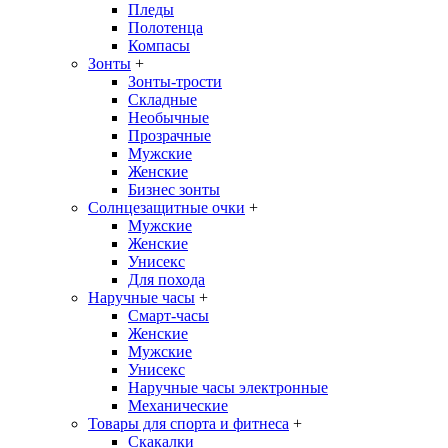
Пледы
Полотенца
Компасы
Зонты
+
Зонты-трости
Складные
Необычные
Прозрачные
Мужские
Женские
Бизнес зонты
Солнцезащитные очки
+
Мужские
Женские
Унисекс
Для похода
Наручные часы
+
Смарт-часы
Женские
Мужские
Унисекс
Наручные часы электронные
Механические
Товары для спорта и фитнеса
+
Скакалки