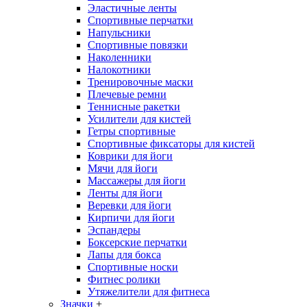
Эластичные ленты
Спортивные перчатки
Напульсники
Спортивные повязки
Наколенники
Налокотники
Тренировочные маски
Плечевые ремни
Теннисные ракетки
Усилители для кистей
Гетры спортивные
Спортивные фиксаторы для кистей
Коврики для йоги
Мячи для йоги
Массажеры для йоги
Ленты для йоги
Веревки для йоги
Кирпичи для йоги
Эспандеры
Боксерские перчатки
Лапы для бокса
Спортивные носки
Фитнес ролики
Утяжелители для фитнеса
Значки
+