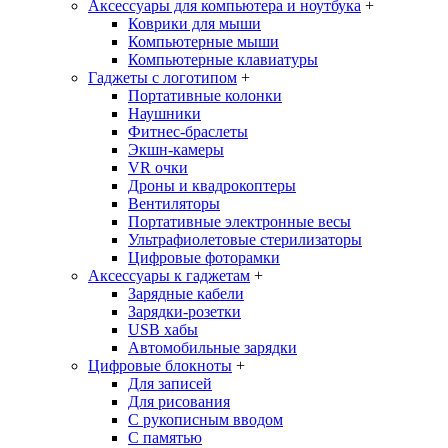
Аксессуары для компьютера и ноутбука
+
Коврики для мыши
Компьютерные мыши
Компьютерные клавиатуры
Гаджеты с логотипом
+
Портативные колонки
Наушники
Фитнес-браслеты
Экшн-камеры
VR очки
Дроны и квадрокоптеры
Вентиляторы
Портативные электронные весы
Ультрафиолетовые стерилизаторы
Цифровые фоторамки
Аксессуары к гаджетам
+
Зарядные кабели
Зарядки-розетки
USB хабы
Автомобильные зарядки
Цифровые блокноты
+
Для записей
Для рисования
С рукописным вводом
С памятью