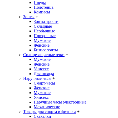
Пледы
Полотенца
Компасы
Зонты
+
Зонты-трости
Складные
Необычные
Прозрачные
Мужские
Женские
Бизнес зонты
Солнцезащитные очки
+
Мужские
Женские
Унисекс
Для похода
Наручные часы
+
Смарт-часы
Женские
Мужские
Унисекс
Наручные часы электронные
Механические
Товары для спорта и фитнеса
+
Скакалки