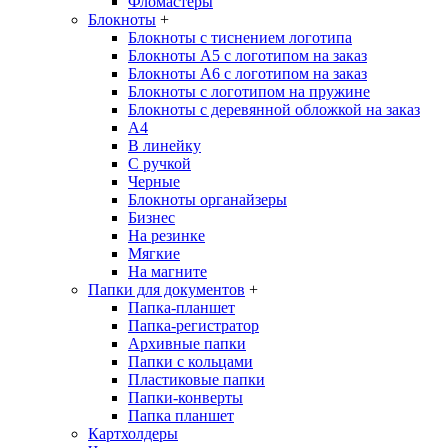
Фломастеры
Блокноты
+
Блокноты с тиснением логотипа
Блокноты А5 с логотипом на заказ
Блокноты А6 с логотипом на заказ
Блокноты с логотипом на пружине
Блокноты с деревянной обложкой на заказ
A4
В линейку
С ручкой
Черные
Блокноты органайзеры
Бизнес
На резинке
Мягкие
На магните
Папки для документов
+
Папка-планшет
Папка-регистратор
Архивные папки
Папки с кольцами
Пластиковые папки
Папки-конверты
Папка планшет
Картхолдеры