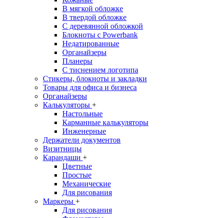
В мягкой обложке
В твердой обложке
С деревянной обложкой
Блокноты с Powerbank
Недатированные
Органайзеры
Планеры
С тиснением логотипа
Стикеры, блокноты и закладки
Товары для офиса и бизнеса
Органайзеры
Калькуляторы
+
Настольные
Карманные калькуляторы
Инженерные
Держатели документов
Визитницы
Карандаши
+
Цветные
Простые
Механические
Для рисования
Маркеры
+
Для рисования