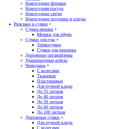
Новогодние флешки
Новогодняя посуда
Новогодние свечи
Новогодние подушки и пледы
Рюкзаки и сумки
+
Сумки-мешки
+
Мешки для обуви
Сумки для еды
+
Термосумки
Сумки для пикника
Дорожные органайзеры
Ударопрочные кейсы
Чемоданы
+
С колесами
Тканевые
Пластиковые
Для ручной клади
До 35 литров
До 40 литров
До 50 литров
До 60 литров
До 100 литров
Дорожные сумки
+
Для ручной клади
С колесами