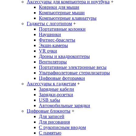
Аксессуары для компьютера и ноутбука
+
Коврики для мыши
Компьютерные мыши
Компьютерные клавиатуры
Гаджеты с логотипом
+
Портативные колонки
Наушники
Фитнес-браслеты
Экшн-камеры
VR очки
Дроны и квадрокоптеры
Вентиляторы
Портативные электронные весы
Ультрафиолетовые стерилизаторы
Цифровые фоторамки
Аксессуары к гаджетам
+
Зарядные кабели
Зарядки-розетки
USB хабы
Автомобильные зарядки
Цифровые блокноты
+
Для записей
Для рисования
С рукописным вводом
С памятью