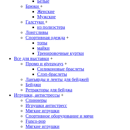
Белые
Брюки
+
Женские
Мужские
Галстуки
+
из полиэстера
Лонгсливы
Спортивная одежда
+
топы
майки
Тренировочные куртки
Все для выставки
+
Промо и giveaways
+
Силиконовые браслеты
Cлэп-браслеты
Ланъярды и ленты для бейджей
Бейджи
Ретракторы для бейджа
Игрушки, антистрессы
+
Спиннеры
Игрушки антистресс
Мягкие игрушки
Спортивное оборудование и мячи
Funco-pop
Мягкие игрушки