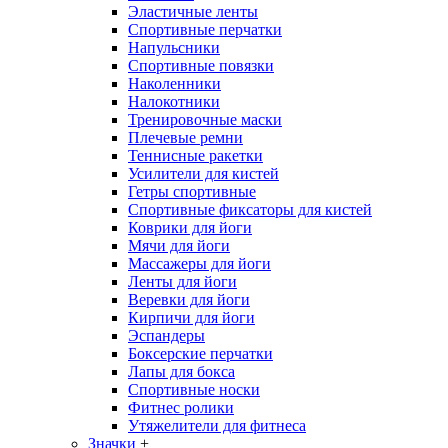
Эластичные ленты
Спортивные перчатки
Напульсники
Спортивные повязки
Наколенники
Налокотники
Тренировочные маски
Плечевые ремни
Теннисные ракетки
Усилители для кистей
Гетры спортивные
Спортивные фиксаторы для кистей
Коврики для йоги
Мячи для йоги
Массажеры для йоги
Ленты для йоги
Веревки для йоги
Кирпичи для йоги
Эспандеры
Боксерские перчатки
Лапы для бокса
Спортивные носки
Фитнес ролики
Утяжелители для фитнеса
Значки
+