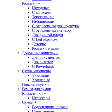
Рюкзаки
+
Походные
С колесами
Текстильные
Нейлоновые
С отделением для ноутбука
С отделением антивор
Для ручной клади
С Led экраном
Детские
Рюкзаки-мешки
Дорожные кошельки
+
Для документов
Для билетов
С Powerbank
Сумки-шопперы
+
Тканевые
Холщевые
Поясные сумки
Ремни для сумок
Косметички
+
Несессеры
Сумки
+
Водонепроницаемые
Спортивные