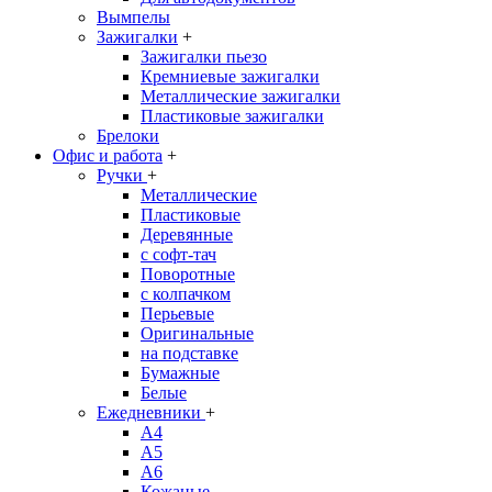
Вымпелы
Зажигалки
+
Зажигалки пьезо
Кремниевые зажигалки
Металлические зажигалки
Пластиковые зажигалки
Брелоки
Офис и работа
+
Ручки
+
Металлические
Пластиковые
Деревянные
с софт-тач
Поворотные
с колпачком
Перьевые
Оригинальные
на подставке
Бумажные
Белые
Ежедневники
+
A4
A5
A6
Кожаные