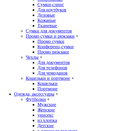
Сумки-слинг
Для ноутбуков
Деловые
Кожаные
Тканевые
Сумки для документов
Промо сумки и рюкзаки
+
Промо сумки
Конференц-сумки
Промо рюкзаки
Чехлы
+
Для документов
Для телефонов
Для чемоданов
Кошельки и портмоне
+
Кошельки
Портмоне
Одежда, аксессуары
+
Футболки
+
Мужские
Женские
унисекс
из хлопка
Детские
с длинным рукавом