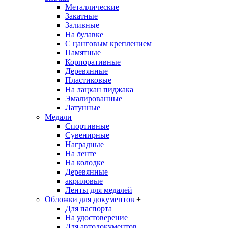
Металлические
Закатные
Заливные
На булавке
С цанговым креплением
Памятные
Корпоративные
Деревянные
Пластиковые
На лацкан пиджака
Эмалированные
Латунные
Медали
+
Спортивные
Сувенирные
Наградные
На ленте
На колодке
Деревянные
акриловые
Ленты для медалей
Обложки для документов
+
Для паспорта
На удостоверение
Для автодокументов