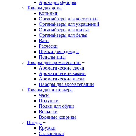
Аромадиффузоры
Товары для дома
+
Копилки
Органайзеры для косметики
Органайзеры для украшений
Органайзеры для шитья
Органайзеры для белья
Вазы
Расчески
Щетки для одежды
Пепельницы
Товары для ароматерапии
+
Ароматические свечи
Ароматические камни
Ароматические масла
Наборы для ароматерапии
Товары для интерьера
+
Часы
Подушки
Полки для обуви
Вешалки
Входные коврики
Посуда
+
Кружки
Стаканчики