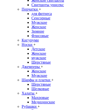
Женские свитшоты
Свитшоты унисекс
Перчатки
+
для фитнеса
Сенсорные
Мужские
Женские
Зимние
Флисовые
Кигуруми
Носки
+
Детские
Женские
мужские
Шерстяные
Джемперы
+
Женские
Мужские
Шарфы и платки
+
Шерстяные
Шелковые
Халаты
+
Махровые
Медицинские
Рубашки
+