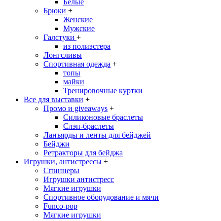
Белые
Брюки
+
Женские
Мужские
Галстуки
+
из полиэстера
Лонгсливы
Спортивная одежда
+
топы
майки
Тренировочные куртки
Все для выставки
+
Промо и giveaways
+
Силиконовые браслеты
Cлэп-браслеты
Ланъярды и ленты для бейджей
Бейджи
Ретракторы для бейджа
Игрушки, антистрессы
+
Спиннеры
Игрушки антистресс
Мягкие игрушки
Спортивное оборудование и мячи
Funco-pop
Мягкие игрушки