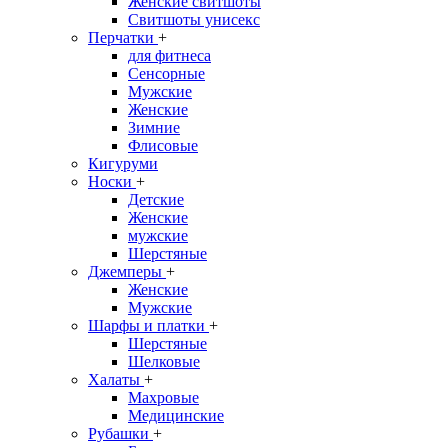
Женские свитшоты
Свитшоты унисекс
Перчатки
+
для фитнеса
Сенсорные
Мужские
Женские
Зимние
Флисовые
Кигуруми
Носки
+
Детские
Женские
мужские
Шерстяные
Джемперы
+
Женские
Мужские
Шарфы и платки
+
Шерстяные
Шелковые
Халаты
+
Махровые
Медицинские
Рубашки
+