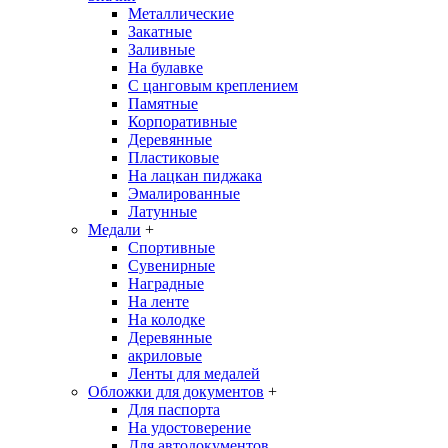
Металлические
Закатные
Заливные
На булавке
С цанговым креплением
Памятные
Корпоративные
Деревянные
Пластиковые
На лацкан пиджака
Эмалированные
Латунные
Медали
+
Спортивные
Сувенирные
Наградные
На ленте
На колодке
Деревянные
акриловые
Ленты для медалей
Обложки для документов
+
Для паспорта
На удостоверение
Для автодокументов