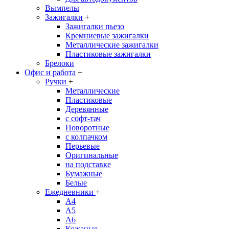
Вымпелы
Зажигалки
+
Зажигалки пьезо
Кремниевые зажигалки
Металлические зажигалки
Пластиковые зажигалки
Брелоки
Офис и работа
+
Ручки
+
Металлические
Пластиковые
Деревянные
с софт-тач
Поворотные
с колпачком
Перьевые
Оригинальные
на подставке
Бумажные
Белые
Ежедневники
+
A4
A5
A6
Кожаные