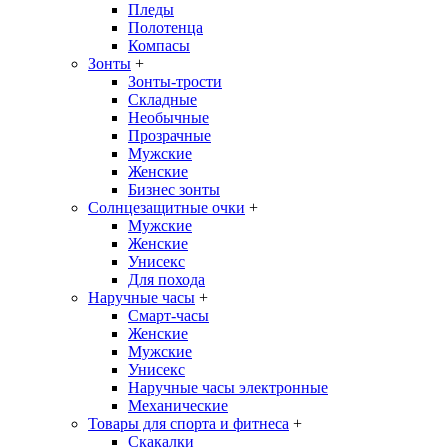
Пледы
Полотенца
Компасы
Зонты
+
Зонты-трости
Складные
Необычные
Прозрачные
Мужские
Женские
Бизнес зонты
Солнцезащитные очки
+
Мужские
Женские
Унисекс
Для похода
Наручные часы
+
Смарт-часы
Женские
Мужские
Унисекс
Наручные часы электронные
Механические
Товары для спорта и фитнеса
+
Скакалки