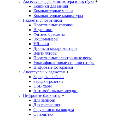
Аксессуары для компьютера и ноутбука
+
Коврики для мыши
Компьютерные мыши
Компьютерные клавиатуры
Гаджеты с логотипом
+
Портативные колонки
Наушники
Фитнес-браслеты
Экшн-камеры
VR очки
Дроны и квадрокоптеры
Вентиляторы
Портативные электронные весы
Ультрафиолетовые стерилизаторы
Цифровые фоторамки
Аксессуары к гаджетам
+
Зарядные кабели
Зарядки-розетки
USB хабы
Автомобильные зарядки
Цифровые блокноты
+
Для записей
Для рисования
С рукописным вводом
С памятью