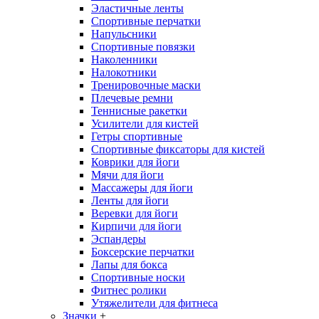
Эластичные ленты
Спортивные перчатки
Напульсники
Спортивные повязки
Наколенники
Налокотники
Тренировочные маски
Плечевые ремни
Теннисные ракетки
Усилители для кистей
Гетры спортивные
Спортивные фиксаторы для кистей
Коврики для йоги
Мячи для йоги
Массажеры для йоги
Ленты для йоги
Веревки для йоги
Кирпичи для йоги
Эспандеры
Боксерские перчатки
Лапы для бокса
Спортивные носки
Фитнес ролики
Утяжелители для фитнеса
Значки
+