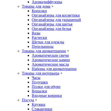
Аромадиффузоры
Товары для дома
+
Копилки
Органайзеры для косметики
Органайзеры для украшений
Органайзеры для шитья
Органайзеры для белья
Вазы
Расчески
Щетки для одежды
Пепельницы
Товары для ароматерапии
+
Ароматические свечи
Ароматические камни
Ароматические масла
Наборы для ароматерапии
Товары для интерьера
+
Часы
Подушки
Полки для обуви
Вешалки
Входные коврики
Посуда
+
Кружки
Стаканчики