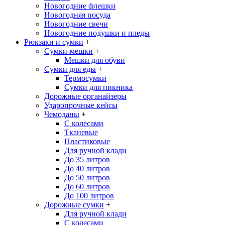
Новогодние флешки
Новогодняя посуда
Новогодние свечи
Новогодние подушки и пледы
Рюкзаки и сумки
+
Сумки-мешки
+
Мешки для обуви
Сумки для еды
+
Термосумки
Сумки для пикника
Дорожные органайзеры
Ударопрочные кейсы
Чемоданы
+
С колесами
Тканевые
Пластиковые
Для ручной клади
До 35 литров
До 40 литров
До 50 литров
До 60 литров
До 100 литров
Дорожные сумки
+
Для ручной клади
С колесами