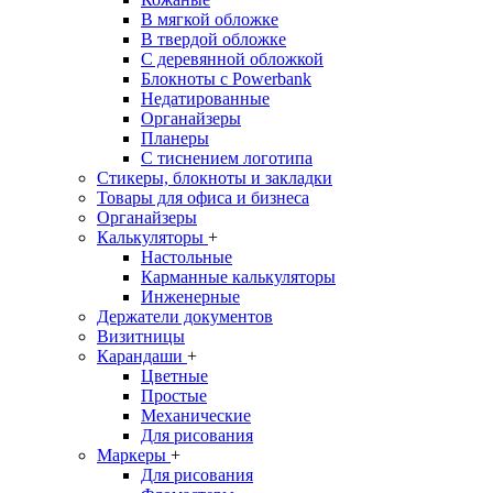
В мягкой обложке
В твердой обложке
С деревянной обложкой
Блокноты с Powerbank
Недатированные
Органайзеры
Планеры
С тиснением логотипа
Стикеры, блокноты и закладки
Товары для офиса и бизнеса
Органайзеры
Калькуляторы
+
Настольные
Карманные калькуляторы
Инженерные
Держатели документов
Визитницы
Карандаши
+
Цветные
Простые
Механические
Для рисования
Маркеры
+
Для рисования