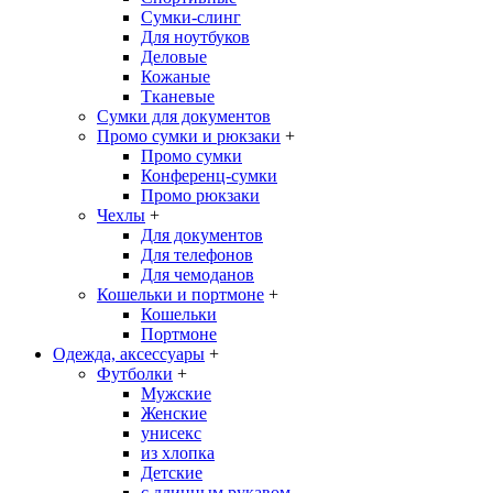
Сумки-слинг
Для ноутбуков
Деловые
Кожаные
Тканевые
Сумки для документов
Промо сумки и рюкзаки
+
Промо сумки
Конференц-сумки
Промо рюкзаки
Чехлы
+
Для документов
Для телефонов
Для чемоданов
Кошельки и портмоне
+
Кошельки
Портмоне
Одежда, аксессуары
+
Футболки
+
Мужские
Женские
унисекс
из хлопка
Детские
с длинным рукавом