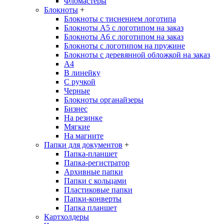
Фломастеры
Блокноты
+
Блокноты с тиснением логотипа
Блокноты А5 с логотипом на заказ
Блокноты А6 с логотипом на заказ
Блокноты с логотипом на пружине
Блокноты с деревянной обложкой на заказ
A4
В линейку
С ручкой
Черные
Блокноты органайзеры
Бизнес
На резинке
Мягкие
На магните
Папки для документов
+
Папка-планшет
Папка-регистратор
Архивные папки
Папки с кольцами
Пластиковые папки
Папки-конверты
Папка планшет
Картхолдеры