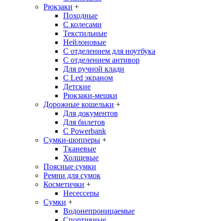
Рюкзаки
+
Походные
С колесами
Текстильные
Нейлоновые
С отделением для ноутбука
С отделением антивор
Для ручной клади
С Led экраном
Детские
Рюкзаки-мешки
Дорожные кошельки
+
Для документов
Для билетов
С Powerbank
Сумки-шопперы
+
Тканевые
Холщевые
Поясные сумки
Ремни для сумок
Косметички
+
Несессеры
Сумки
+
Водонепроницаемые
Спортивные