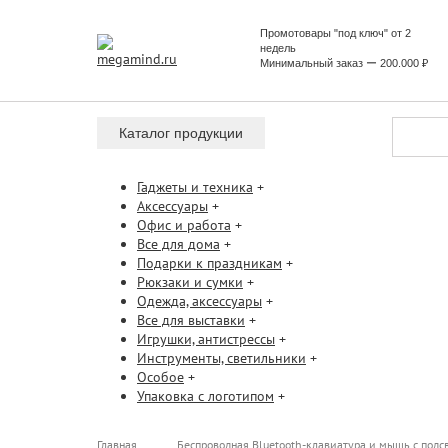
Промотовары "под ключ" от 2
недель
Минимальный заказ ー 200.000 ₽
Каталог продукции
Гаджеты и техника
+
Аксессуары
+
Офис и работа
+
Все для дома
+
Подарки к праздникам
+
Рюкзаки и сумки
+
Одежда, аксессуары
+
Все для выставки
+
Игрушки, антистрессы
+
Инструменты, светильники
+
Особое
+
Упаковка с логотипом
+
Главная
Беспроводная Bluetooth-клавиатура и мышь с подс