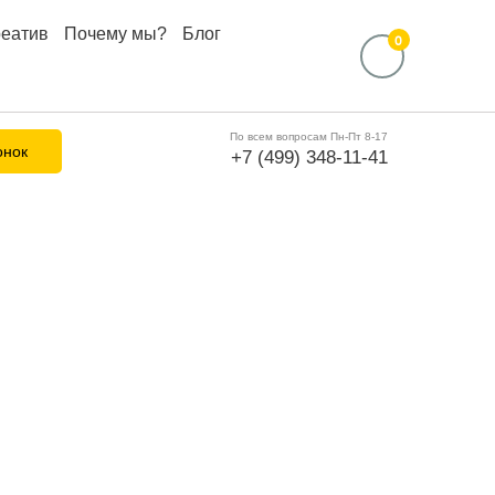
реатив
Почему мы?
Блог
0
По всем вопросам Пн-Пт 8-17
онок
+7 (499) 348-11-41