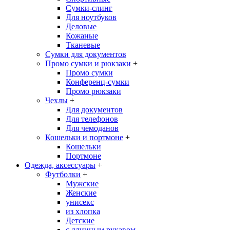
Сумки-слинг
Для ноутбуков
Деловые
Кожаные
Тканевые
Сумки для документов
Промо сумки и рюкзаки
+
Промо сумки
Конференц-сумки
Промо рюкзаки
Чехлы
+
Для документов
Для телефонов
Для чемоданов
Кошельки и портмоне
+
Кошельки
Портмоне
Одежда, аксессуары
+
Футболки
+
Мужские
Женские
унисекс
из хлопка
Детские
с длинным рукавом