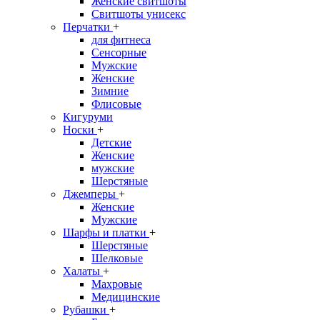
Женские свитшоты
Свитшоты унисекс
Перчатки
+
для фитнеса
Сенсорные
Мужские
Женские
Зимние
Флисовые
Кигуруми
Носки
+
Детские
Женские
мужские
Шерстяные
Джемперы
+
Женские
Мужские
Шарфы и платки
+
Шерстяные
Шелковые
Халаты
+
Махровые
Медицинские
Рубашки
+