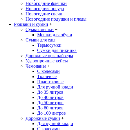
Новогодние флешки
Новогодняя посуда
Новогодние свечи
Новогодние подушки и пледы
Рюкзаки и сумки
+
Сумки-мешки
+
Мешки для обуви
Сумки для еды
+
Термосумки
Сумки для пикника
Дорожные органайзеры
Ударопрочные кейсы
Чемоданы
+
С колесами
Тканевые
Пластиковые
Для ручной клади
До 35 литров
До 40 литров
До 50 литров
До 60 литров
До 100 литров
Дорожные сумки
+
Для ручной клади
С колесами