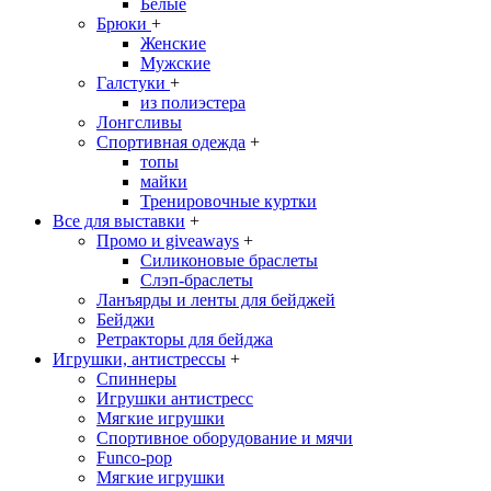
Белые
Брюки
+
Женские
Мужские
Галстуки
+
из полиэстера
Лонгсливы
Спортивная одежда
+
топы
майки
Тренировочные куртки
Все для выставки
+
Промо и giveaways
+
Силиконовые браслеты
Cлэп-браслеты
Ланъярды и ленты для бейджей
Бейджи
Ретракторы для бейджа
Игрушки, антистрессы
+
Спиннеры
Игрушки антистресс
Мягкие игрушки
Спортивное оборудование и мячи
Funco-pop
Мягкие игрушки