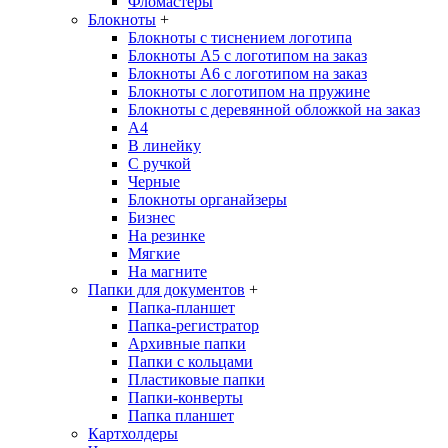
Фломастеры
Блокноты
+
Блокноты с тиснением логотипа
Блокноты А5 с логотипом на заказ
Блокноты А6 с логотипом на заказ
Блокноты с логотипом на пружине
Блокноты с деревянной обложкой на заказ
A4
В линейку
С ручкой
Черные
Блокноты органайзеры
Бизнес
На резинке
Мягкие
На магните
Папки для документов
+
Папка-планшет
Папка-регистратор
Архивные папки
Папки с кольцами
Пластиковые папки
Папки-конверты
Папка планшет
Картхолдеры