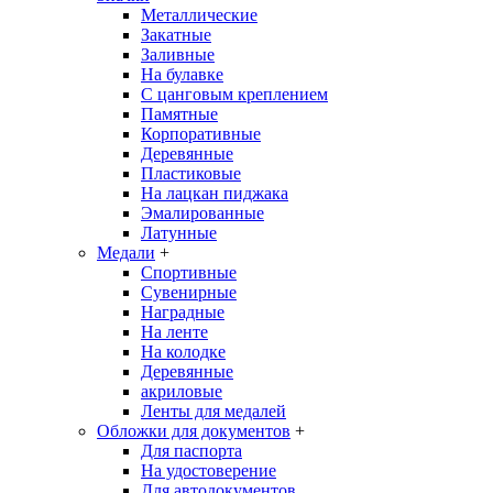
Металлические
Закатные
Заливные
На булавке
С цанговым креплением
Памятные
Корпоративные
Деревянные
Пластиковые
На лацкан пиджака
Эмалированные
Латунные
Медали
+
Спортивные
Сувенирные
Наградные
На ленте
На колодке
Деревянные
акриловые
Ленты для медалей
Обложки для документов
+
Для паспорта
На удостоверение
Для автодокументов