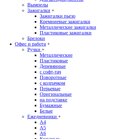
Вымпелы
Зажигалки
+
Зажигалки пьезо
Кремниевые зажигалки
Металлические зажигалки
Пластиковые зажигалки
Брелоки
Офис и работа
+
Ручки
+
Металлические
Пластиковые
Деревянные
с софт-тач
Поворотные
с колпачком
Перьевые
Оригинальные
на подставке
Бумажные
Белые
Ежедневники
+
A4
A5
A6
Кожаные