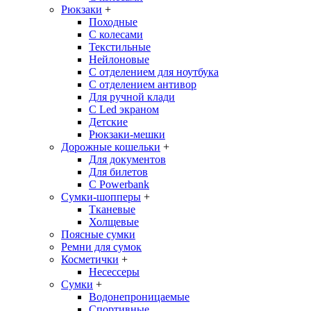
Рюкзаки
+
Походные
С колесами
Текстильные
Нейлоновые
С отделением для ноутбука
С отделением антивор
Для ручной клади
С Led экраном
Детские
Рюкзаки-мешки
Дорожные кошельки
+
Для документов
Для билетов
С Powerbank
Сумки-шопперы
+
Тканевые
Холщевые
Поясные сумки
Ремни для сумок
Косметички
+
Несессеры
Сумки
+
Водонепроницаемые
Спортивные