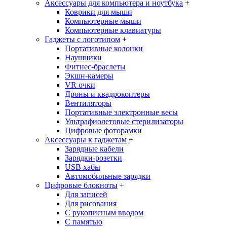
Аксессуары для компьютера и ноутбука
+
Коврики для мыши
Компьютерные мыши
Компьютерные клавиатуры
Гаджеты с логотипом
+
Портативные колонки
Наушники
Фитнес-браслеты
Экшн-камеры
VR очки
Дроны и квадрокоптеры
Вентиляторы
Портативные электронные весы
Ультрафиолетовые стерилизаторы
Цифровые фоторамки
Аксессуары к гаджетам
+
Зарядные кабели
Зарядки-розетки
USB хабы
Автомобильные зарядки
Цифровые блокноты
+
Для записей
Для рисования
С рукописным вводом
С памятью