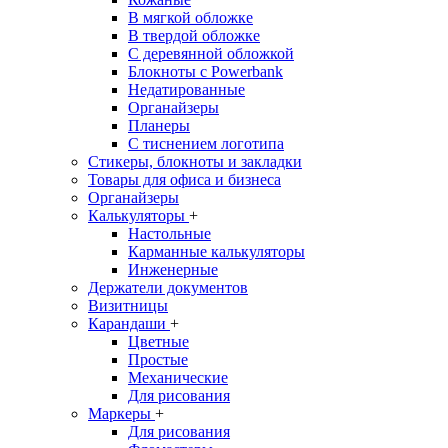
В мягкой обложке
В твердой обложке
С деревянной обложкой
Блокноты с Powerbank
Недатированные
Органайзеры
Планеры
С тиснением логотипа
Стикеры, блокноты и закладки
Товары для офиса и бизнеса
Органайзеры
Калькуляторы
+
Настольные
Карманные калькуляторы
Инженерные
Держатели документов
Визитницы
Карандаши
+
Цветные
Простые
Механические
Для рисования
Маркеры
+
Для рисования