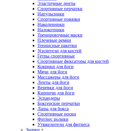
Эластичные ленты
Спортивные перчатки
Напульсники
Спортивные повязки
Наколенники
Налокотники
Тренировочные маски
Плечевые ремни
Теннисные ракетки
Усилители для кистей
Гетры спортивные
Спортивные фиксаторы для кистей
Коврики для йоги
Мячи для йоги
Массажеры для йоги
Ленты для йоги
Веревки для йоги
Кирпичи для йоги
Эспандеры
Боксерские перчатки
Лапы для бокса
Спортивные носки
Фитнес ролики
Утяжелители для фитнеса
Значки
+