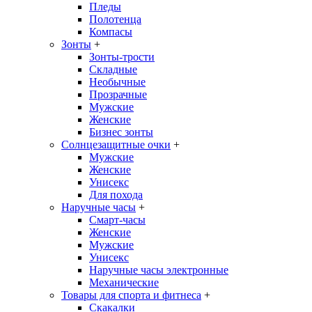
Пледы
Полотенца
Компасы
Зонты
+
Зонты-трости
Складные
Необычные
Прозрачные
Мужские
Женские
Бизнес зонты
Солнцезащитные очки
+
Мужские
Женские
Унисекс
Для похода
Наручные часы
+
Смарт-часы
Женские
Мужские
Унисекс
Наручные часы электронные
Механические
Товары для спорта и фитнеса
+
Скакалки