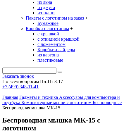
из льна
из джута
из ткани
Пакеты с логотипом на заказ
+
Бумажные
Коробки с логотипом
+
с крышкой
с откидной крышкой
с ложементом
Коробки-слайдеры
из картона
пластиковые
Заказать звонок
По всем вопросам Пн-Пт 8-17
+7 (499) 348-11-41
Главная
Гаджеты и техника
Аксессуары для компьютера и
ноутбука
Компьютерные мыши с логотипом
Беспроводные
Беспроводная мышка MK-15
Беспроводная мышка MK-15 с
логотипом