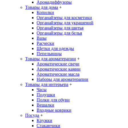
Аромадиффузоры
Товары для дома
+
Копилки
Органайзеры для косметики
Органайзеры для украшений
Органайзеры для шитья
Органайзеры для белья
Вазы
Расчески
Щетки для одежды
Пепельницы
Товары для ароматерапии
+
Ароматические свечи
Ароматические камни
Ароматические масла
Наборы для ароматерапии
Товары для интерьера
+
Часы
Подушки
Полки для обуви
Вешалки
Входные коврики
Посуда
+
Кружки
Стаканчики