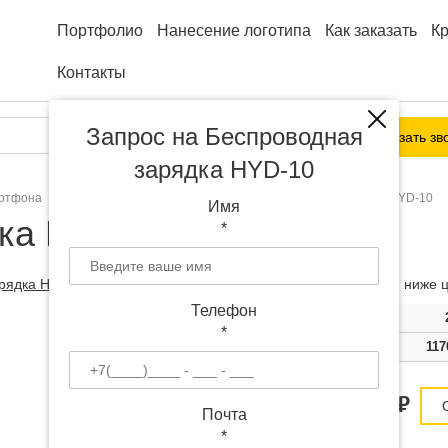
Портфолио
Нанесение логотипа
Как заказать
К
Контакты
Запрос на Беспроводная
Заказать зв
зарядка HYD-10
артфона
Беспроводные зарядки
Беспроводная зарядка HYD-10
Имя
ка HYD-10 с логотипом
*
Чем больше тираж, тем ниже ц
Телефон
Тираж
100
*
Цена
1220 руб.
117
Цена от 1090
руб.
Почта
*