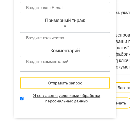
Наличие:
В наличии
(на удал
Примерный тираж
Доставка:
от 12 дней
*
Выбранный товар "Беспров
можем изменить под ваши п
или разработать "под ключ
Комментарий
коробки напрямую у фабрик 
любую точку СНГ "под ключ"
цена производства, докуме
Отправить запрос
Способ нанесения:
Лазер
Я согласен с условиями обработки
персональных данных
Ультрафиолетовая печать