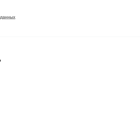
 данных
ь