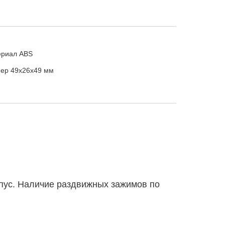
ериал
ABS
мер
49х26х49 мм
пус. Наличие раздвижных зажимов по