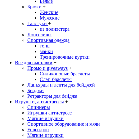
Белые
Брюки
+
Женские
Мужские
Галстуки
+
из полиэстера
Лонгсливы
Спортивная одежда
+
топы
майки
Тренировочные куртки
Все для выставки
+
Промо и giveaways
+
Силиконовые браслеты
Cлэп-браслеты
Ланъярды и ленты для бейджей
Бейджи
Ретракторы для бейджа
Игрушки, антистрессы
+
Спиннеры
Игрушки антистресс
Мягкие игрушки
Спортивное оборудование и мячи
Funco-pop
Мягкие игрушки