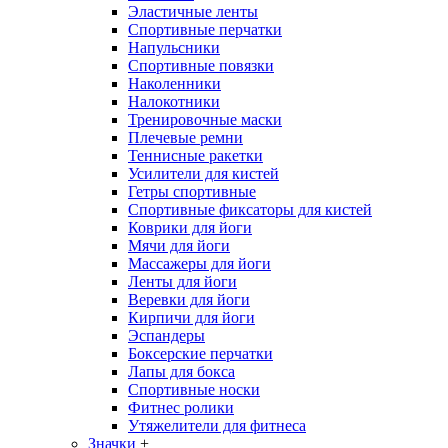
Эластичные ленты
Спортивные перчатки
Напульсники
Спортивные повязки
Наколенники
Налокотники
Тренировочные маски
Плечевые ремни
Теннисные ракетки
Усилители для кистей
Гетры спортивные
Спортивные фиксаторы для кистей
Коврики для йоги
Мячи для йоги
Массажеры для йоги
Ленты для йоги
Веревки для йоги
Кирпичи для йоги
Эспандеры
Боксерские перчатки
Лапы для бокса
Спортивные носки
Фитнес ролики
Утяжелители для фитнеса
Значки
+