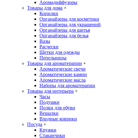
Аромадиффузоры
Товары для дома
+
Копилки
Органайзеры для косметики
Органайзеры для украшений
Органайзеры для шитья
Органайзеры для белья
Вазы
Расчески
Щетки для одежды
Пепельницы
Товары для ароматерапии
+
Ароматические свечи
Ароматические камни
Ароматические масла
Наборы для ароматерапии
Товары для интерьера
+
Часы
Подушки
Полки для обуви
Вешалки
Входные коврики
Посуда
+
Кружки
Стаканчики