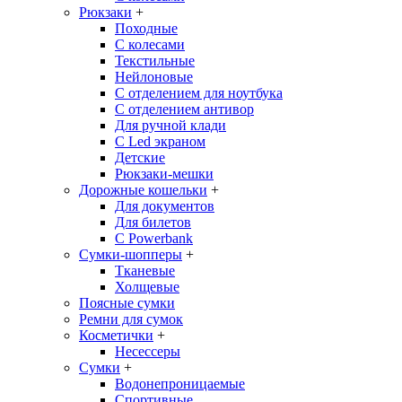
Рюкзаки
+
Походные
С колесами
Текстильные
Нейлоновые
С отделением для ноутбука
С отделением антивор
Для ручной клади
С Led экраном
Детские
Рюкзаки-мешки
Дорожные кошельки
+
Для документов
Для билетов
С Powerbank
Сумки-шопперы
+
Тканевые
Холщевые
Поясные сумки
Ремни для сумок
Косметички
+
Несессеры
Сумки
+
Водонепроницаемые
Спортивные