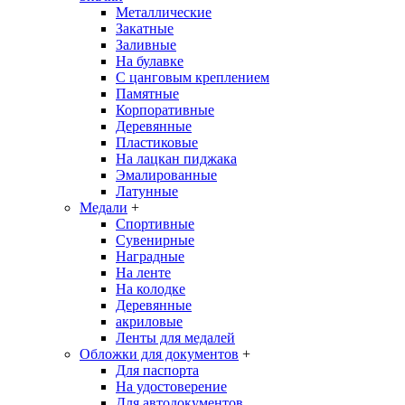
Металлические
Закатные
Заливные
На булавке
С цанговым креплением
Памятные
Корпоративные
Деревянные
Пластиковые
На лацкан пиджака
Эмалированные
Латунные
Медали
+
Спортивные
Сувенирные
Наградные
На ленте
На колодке
Деревянные
акриловые
Ленты для медалей
Обложки для документов
+
Для паспорта
На удостоверение
Для автодокументов