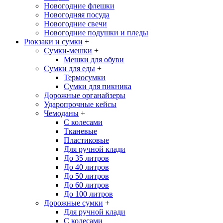
Новогодние флешки
Новогодняя посуда
Новогодние свечи
Новогодние подушки и пледы
Рюкзаки и сумки
+
Сумки-мешки
+
Мешки для обуви
Сумки для еды
+
Термосумки
Сумки для пикника
Дорожные органайзеры
Ударопрочные кейсы
Чемоданы
+
С колесами
Тканевые
Пластиковые
Для ручной клади
До 35 литров
До 40 литров
До 50 литров
До 60 литров
До 100 литров
Дорожные сумки
+
Для ручной клади
С колесами