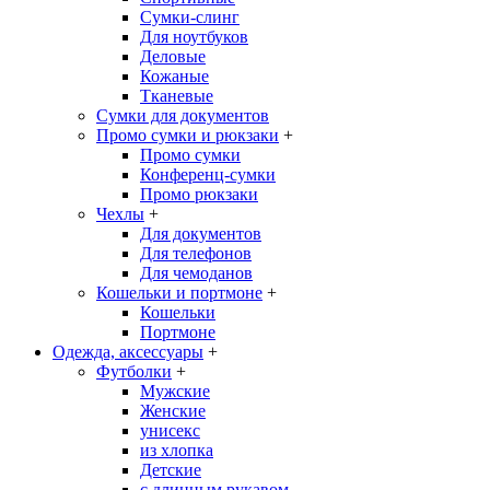
Сумки-слинг
Для ноутбуков
Деловые
Кожаные
Тканевые
Сумки для документов
Промо сумки и рюкзаки
+
Промо сумки
Конференц-сумки
Промо рюкзаки
Чехлы
+
Для документов
Для телефонов
Для чемоданов
Кошельки и портмоне
+
Кошельки
Портмоне
Одежда, аксессуары
+
Футболки
+
Мужские
Женские
унисекс
из хлопка
Детские
с длинным рукавом