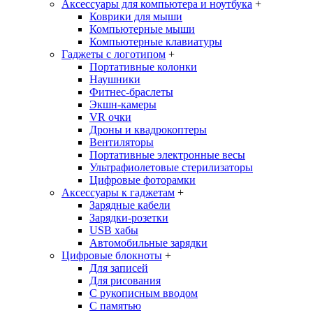
Аксессуары для компьютера и ноутбука
+
Коврики для мыши
Компьютерные мыши
Компьютерные клавиатуры
Гаджеты с логотипом
+
Портативные колонки
Наушники
Фитнес-браслеты
Экшн-камеры
VR очки
Дроны и квадрокоптеры
Вентиляторы
Портативные электронные весы
Ультрафиолетовые стерилизаторы
Цифровые фоторамки
Аксессуары к гаджетам
+
Зарядные кабели
Зарядки-розетки
USB хабы
Автомобильные зарядки
Цифровые блокноты
+
Для записей
Для рисования
С рукописным вводом
С памятью