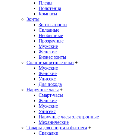
Пледы
Полотенца
Компасы
Зонты
+
Зонты-трости
Складные
Необычные
Прозрачные
Мужские
Женские
Бизнес зонты
Солнцезащитные очки
+
Мужские
Женские
Унисекс
Для похода
Наручные часы
+
Смарт-часы
Женские
Мужские
Унисекс
Наручные часы электронные
Механические
Товары для спорта и фитнеса
+
Скакалки