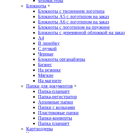
Фломастеры
Блокноты
+
Блокноты с тиснением логотипа
Блокноты А5 с логотипом на заказ
Блокноты А6 с логотипом на заказ
Блокноты с логотипом на пружине
Блокноты с деревянной обложкой на заказ
A4
В линейку
С ручкой
Черные
Блокноты органайзеры
Бизнес
На резинке
Мягкие
На магните
Папки для документов
+
Папка-планшет
Папка-регистратор
Архивные папки
Папки с кольцами
Пластиковые папки
Папки-конверты
Папка планшет
Картхолдеры