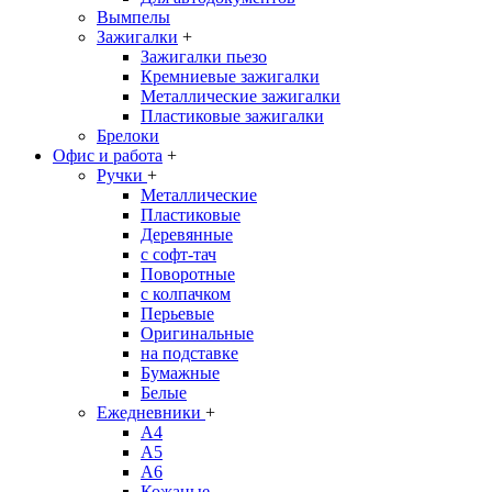
Вымпелы
Зажигалки
+
Зажигалки пьезо
Кремниевые зажигалки
Металлические зажигалки
Пластиковые зажигалки
Брелоки
Офис и работа
+
Ручки
+
Металлические
Пластиковые
Деревянные
с софт-тач
Поворотные
с колпачком
Перьевые
Оригинальные
на подставке
Бумажные
Белые
Ежедневники
+
A4
A5
A6
Кожаные