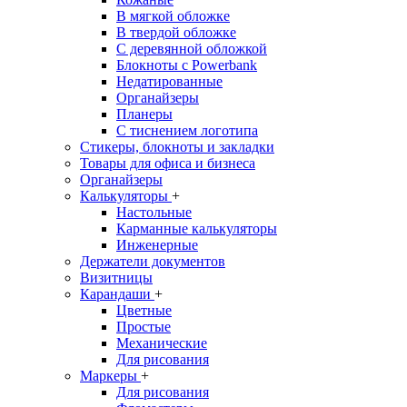
В мягкой обложке
В твердой обложке
С деревянной обложкой
Блокноты с Powerbank
Недатированные
Органайзеры
Планеры
С тиснением логотипа
Стикеры, блокноты и закладки
Товары для офиса и бизнеса
Органайзеры
Калькуляторы
+
Настольные
Карманные калькуляторы
Инженерные
Держатели документов
Визитницы
Карандаши
+
Цветные
Простые
Механические
Для рисования
Маркеры
+
Для рисования