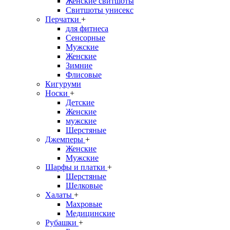
Женские свитшоты
Свитшоты унисекс
Перчатки
+
для фитнеса
Сенсорные
Мужские
Женские
Зимние
Флисовые
Кигуруми
Носки
+
Детские
Женские
мужские
Шерстяные
Джемперы
+
Женские
Мужские
Шарфы и платки
+
Шерстяные
Шелковые
Халаты
+
Махровые
Медицинские
Рубашки
+