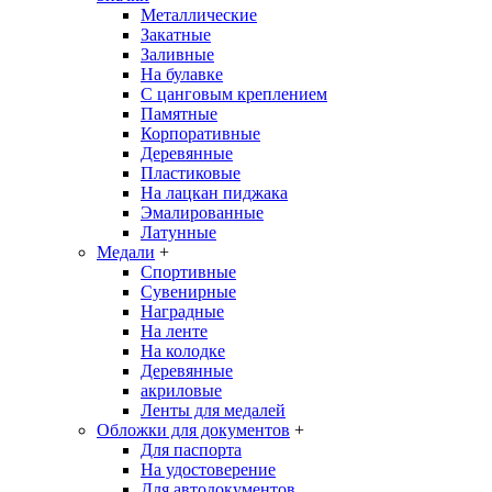
Металлические
Закатные
Заливные
На булавке
С цанговым креплением
Памятные
Корпоративные
Деревянные
Пластиковые
На лацкан пиджака
Эмалированные
Латунные
Медали
+
Спортивные
Сувенирные
Наградные
На ленте
На колодке
Деревянные
акриловые
Ленты для медалей
Обложки для документов
+
Для паспорта
На удостоверение
Для автодокументов