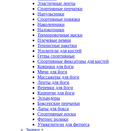
Эластичные ленты
Спортивные перчатки
Напульсники
Спортивные повязки
Наколенники
Налокотники
Тренировочные маски
Плечевые ремни
Теннисные ракетки
Усилители для кистей
Гетры спортивные
Спортивные фиксаторы для кистей
Коврики для йоги
Мячи для йоги
Массажеры для йоги
Ленты для йоги
Веревки для йоги
Кирпичи для йоги
Эспандеры
Боксерские перчатки
Лапы для бокса
Спортивные носки
Фитнес ролики
Утяжелители для фитнеса
Значки
+