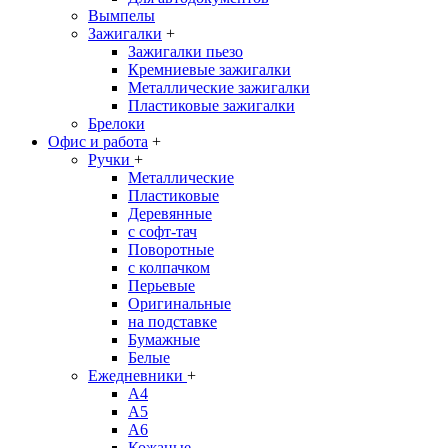
Вымпелы
Зажигалки
+
Зажигалки пьезо
Кремниевые зажигалки
Металлические зажигалки
Пластиковые зажигалки
Брелоки
Офис и работа
+
Ручки
+
Металлические
Пластиковые
Деревянные
с софт-тач
Поворотные
с колпачком
Перьевые
Оригинальные
на подставке
Бумажные
Белые
Ежедневники
+
A4
A5
A6
Кожаные