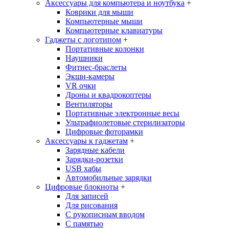
Аксессуары для компьютера и ноутбука
+
Коврики для мыши
Компьютерные мыши
Компьютерные клавиатуры
Гаджеты с логотипом
+
Портативные колонки
Наушники
Фитнес-браслеты
Экшн-камеры
VR очки
Дроны и квадрокоптеры
Вентиляторы
Портативные электронные весы
Ультрафиолетовые стерилизаторы
Цифровые фоторамки
Аксессуары к гаджетам
+
Зарядные кабели
Зарядки-розетки
USB хабы
Автомобильные зарядки
Цифровые блокноты
+
Для записей
Для рисования
С рукописным вводом
С памятью