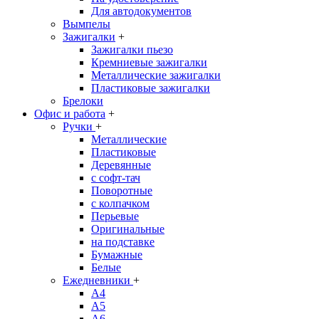
Для автодокументов
Вымпелы
Зажигалки
+
Зажигалки пьезо
Кремниевые зажигалки
Металлические зажигалки
Пластиковые зажигалки
Брелоки
Офис и работа
+
Ручки
+
Металлические
Пластиковые
Деревянные
с софт-тач
Поворотные
с колпачком
Перьевые
Оригинальные
на подставке
Бумажные
Белые
Ежедневники
+
A4
A5
A6