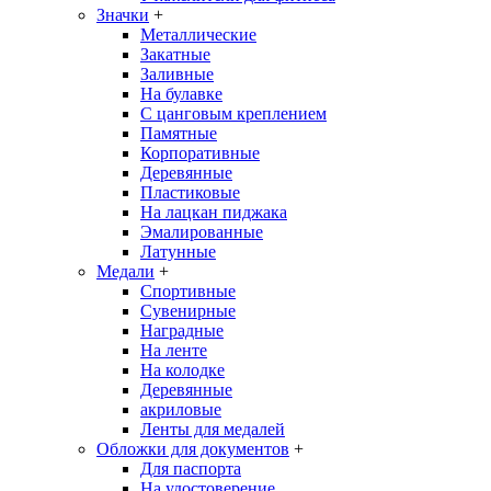
Значки
+
Металлические
Закатные
Заливные
На булавке
С цанговым креплением
Памятные
Корпоративные
Деревянные
Пластиковые
На лацкан пиджака
Эмалированные
Латунные
Медали
+
Спортивные
Сувенирные
Наградные
На ленте
На колодке
Деревянные
акриловые
Ленты для медалей
Обложки для документов
+
Для паспорта
На удостоверение