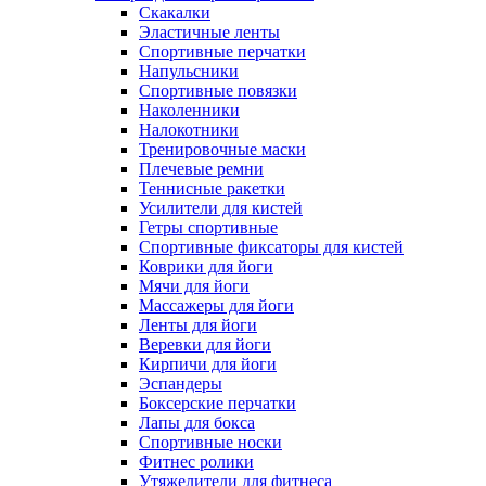
Скакалки
Эластичные ленты
Спортивные перчатки
Напульсники
Спортивные повязки
Наколенники
Налокотники
Тренировочные маски
Плечевые ремни
Теннисные ракетки
Усилители для кистей
Гетры спортивные
Спортивные фиксаторы для кистей
Коврики для йоги
Мячи для йоги
Массажеры для йоги
Ленты для йоги
Веревки для йоги
Кирпичи для йоги
Эспандеры
Боксерские перчатки
Лапы для бокса
Спортивные носки
Фитнес ролики
Утяжелители для фитнеса