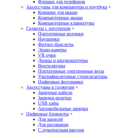
Флешки для телефонов
Аксессуары для компьютера и ноутбука
+
Коврики для мыши
Компьютерные мыши
Компьютерные клавиатуры
Гаджеты с логотипом
+
Портативные колонки
Наушники
Фитнес-браслеты
Экшн-камеры
VR очки
Дроны и квадрокоптеры
Вентиляторы
Портативные электронные весы
Ультрафиолетовые стерилизаторы
Цифровые фоторамки
Аксессуары к гаджетам
+
Зарядные кабели
Зарядки-розетки
USB хабы
Автомобильные зарядки
Цифровые блокноты
+
Для записей
Для рисования
С рукописным вводом