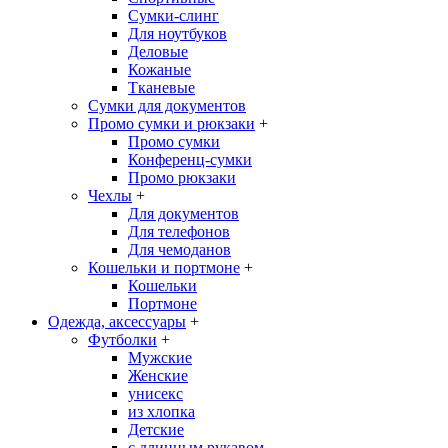
Сумки-слинг
Для ноутбуков
Деловые
Кожаные
Тканевые
Сумки для документов
Промо сумки и рюкзаки
+
Промо сумки
Конференц-сумки
Промо рюкзаки
Чехлы
+
Для документов
Для телефонов
Для чемоданов
Кошельки и портмоне
+
Кошельки
Портмоне
Одежда, аксессуары
+
Футболки
+
Мужские
Женские
унисекс
из хлопка
Детские
с длинным рукавом