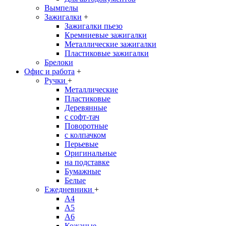
Вымпелы
Зажигалки
+
Зажигалки пьезо
Кремниевые зажигалки
Металлические зажигалки
Пластиковые зажигалки
Брелоки
Офис и работа
+
Ручки
+
Металлические
Пластиковые
Деревянные
с софт-тач
Поворотные
с колпачком
Перьевые
Оригинальные
на подставке
Бумажные
Белые
Ежедневники
+
A4
A5
A6
Кожаные