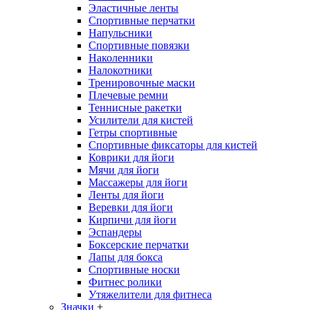
Эластичные ленты
Спортивные перчатки
Напульсники
Спортивные повязки
Наколенники
Налокотники
Тренировочные маски
Плечевые ремни
Теннисные ракетки
Усилители для кистей
Гетры спортивные
Спортивные фиксаторы для кистей
Коврики для йоги
Мячи для йоги
Массажеры для йоги
Ленты для йоги
Веревки для йоги
Кирпичи для йоги
Эспандеры
Боксерские перчатки
Лапы для бокса
Спортивные носки
Фитнес ролики
Утяжелители для фитнеса
Значки
+