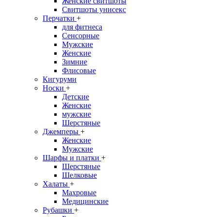
Женские свитшоты
Свитшоты унисекс
Перчатки
+
для фитнеса
Сенсорные
Мужские
Женские
Зимние
Флисовые
Кигуруми
Носки
+
Детские
Женские
мужские
Шерстяные
Джемперы
+
Женские
Мужские
Шарфы и платки
+
Шерстяные
Шелковые
Халаты
+
Махровые
Медицинские
Рубашки
+