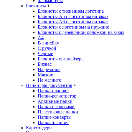
Фломастеры
Блокноты
+
Блокноты с тиснением логотипа
Блокноты А5 с логотипом на заказ
Блокноты А6 с логотипом на заказ
Блокноты с логотипом на пружине
Блокноты с деревянной обложкой на заказ
A4
В линейку
С ручкой
Черные
Блокноты органайзеры
Бизнес
На резинке
Мягкие
На магните
Папки для документов
+
Папка-планшет
Папка-регистратор
Архивные папки
Папки с кольцами
Пластиковые папки
Папки-конверты
Папка планшет
Картхолдеры