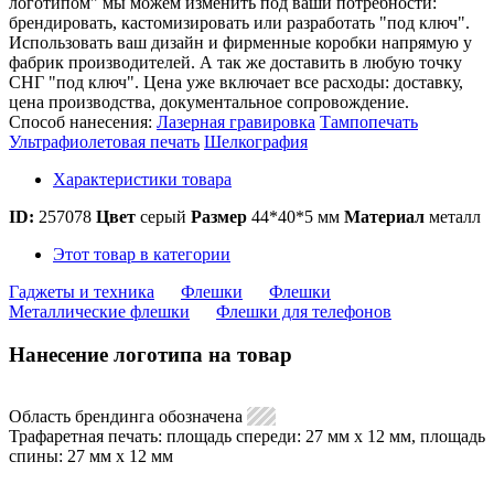
логотипом" мы можем изменить под ваши потребности:
брендировать, кастомизировать или разработать "под ключ".
Использовать ваш дизайн и фирменные коробки напрямую у
фабрик производителей. А так же доставить в любую точку
СНГ "под ключ". Цена уже включает все расходы: доставку,
цена производства, документальное сопровождение.
Способ нанесения:
Лазерная гравировка
Тампопечать
Ультрафиолетовая печать
Шелкография
Характеристики товара
ID:
257078
Цвет
серый
Размер
44*40*5 мм
Материал
металл
Этот товар в категории
Гаджеты и техника
Флешки
Флешки
Металлические флешки
Флешки для телефонов
Нанесение логотипа на товар
Область брендинга обозначена
Трафаретная печать: площадь спереди: 27 мм х 12 мм, площадь
спины: 27 мм х 12 мм