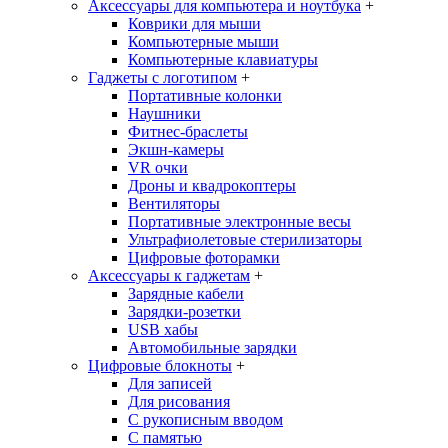
Аксессуары для компьютера и ноутбука
+
Коврики для мыши
Компьютерные мыши
Компьютерные клавиатуры
Гаджеты с логотипом
+
Портативные колонки
Наушники
Фитнес-браслеты
Экшн-камеры
VR очки
Дроны и квадрокоптеры
Вентиляторы
Портативные электронные весы
Ультрафиолетовые стерилизаторы
Цифровые фоторамки
Аксессуары к гаджетам
+
Зарядные кабели
Зарядки-розетки
USB хабы
Автомобильные зарядки
Цифровые блокноты
+
Для записей
Для рисования
С рукописным вводом
С памятью