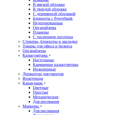
В мягкой обложке
В твердой обложке
С деревянной обложкой
Блокноты с Powerbank
Недатированные
Органайзеры
Планеры
С тиснением логотипа
Стикеры, блокноты и закладки
Товары для офиса и бизнеса
Органайзеры
Калькуляторы
+
Настольные
Карманные калькуляторы
Инженерные
Держатели документов
Визитницы
Карандаши
+
Цветные
Простые
Механические
Для рисования
Маркеры
+
Для рисования