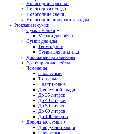
Новогодние флешки
Новогодняя посуда
Новогодние свечи
Новогодние подушки и пледы
Рюкзаки и сумки
+
Сумки-мешки
+
Мешки для обуви
Сумки для еды
+
Термосумки
Сумки для пикника
Дорожные органайзеры
Ударопрочные кейсы
Чемоданы
+
С колесами
Тканевые
Пластиковые
Для ручной клади
До 35 литров
До 40 литров
До 50 литров
До 60 литров
До 100 литров
Дорожные сумки
+
Для ручной клади
С колесами