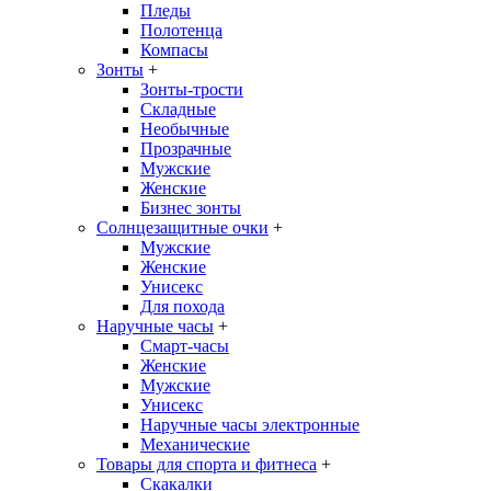
Пледы
Полотенца
Компасы
Зонты
+
Зонты-трости
Складные
Необычные
Прозрачные
Мужские
Женские
Бизнес зонты
Солнцезащитные очки
+
Мужские
Женские
Унисекс
Для похода
Наручные часы
+
Смарт-часы
Женские
Мужские
Унисекс
Наручные часы электронные
Механические
Товары для спорта и фитнеса
+
Скакалки