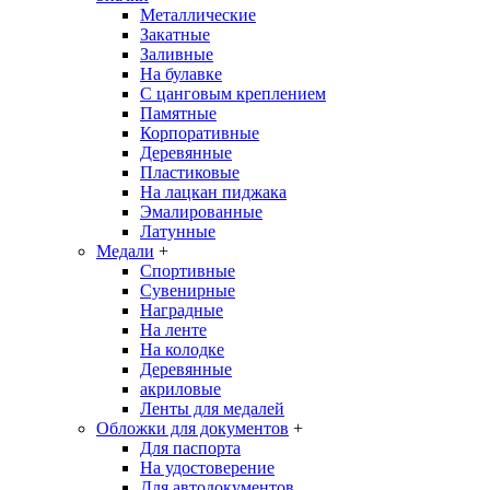
Металлические
Закатные
Заливные
На булавке
С цанговым креплением
Памятные
Корпоративные
Деревянные
Пластиковые
На лацкан пиджака
Эмалированные
Латунные
Медали
+
Спортивные
Сувенирные
Наградные
На ленте
На колодке
Деревянные
акриловые
Ленты для медалей
Обложки для документов
+
Для паспорта
На удостоверение
Для автодокументов