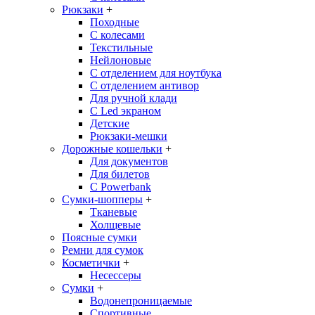
Рюкзаки
+
Походные
С колесами
Текстильные
Нейлоновые
С отделением для ноутбука
С отделением антивор
Для ручной клади
С Led экраном
Детские
Рюкзаки-мешки
Дорожные кошельки
+
Для документов
Для билетов
С Powerbank
Сумки-шопперы
+
Тканевые
Холщевые
Поясные сумки
Ремни для сумок
Косметички
+
Несессеры
Сумки
+
Водонепроницаемые
Спортивные