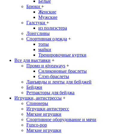
Белые
Брюки
+
Женские
Мужские
Галстуки
+
из полиэстера
Лонгсливы
Спортивная одежда
+
топы
майки
Тренировочные куртки
Все для выставки
+
Промо и giveaways
+
Силиконовые браслеты
Cлэп-браслеты
Ланъярды и ленты для бейджей
Бейджи
Ретракторы для бейджа
Игрушки, антистрессы
+
Спиннеры
Игрушки антистресс
Мягкие игрушки
Спортивное оборудование и мячи
Funco-pop
Мягкие игрушки