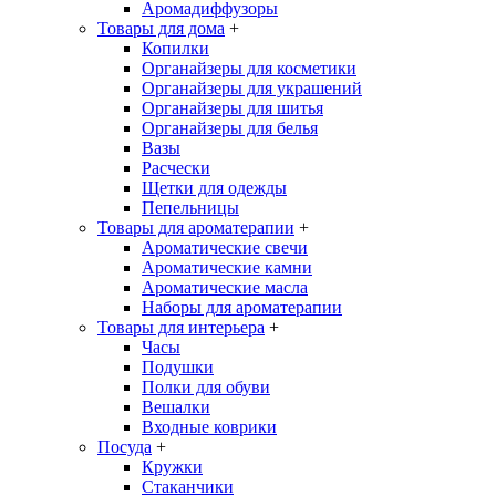
Аромадиффузоры
Товары для дома
+
Копилки
Органайзеры для косметики
Органайзеры для украшений
Органайзеры для шитья
Органайзеры для белья
Вазы
Расчески
Щетки для одежды
Пепельницы
Товары для ароматерапии
+
Ароматические свечи
Ароматические камни
Ароматические масла
Наборы для ароматерапии
Товары для интерьера
+
Часы
Подушки
Полки для обуви
Вешалки
Входные коврики
Посуда
+
Кружки
Стаканчики