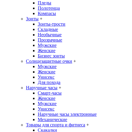
Пледы
Полотенца
Компасы
Зонты
+
Зонты-трости
Складные
Необычные
Прозрачные
Мужские
Женские
Бизнес зонты
Солнцезащитные очки
+
Мужские
Женские
Унисекс
Для похода
Наручные часы
+
Смарт-часы
Женские
Мужские
Унисекс
Наручные часы электронные
Механические
Товары для спорта и фитнеса
+
Скакалки