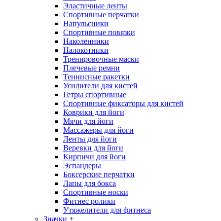
Эластичные ленты
Спортивные перчатки
Напульсники
Спортивные повязки
Наколенники
Налокотники
Тренировочные маски
Плечевые ремни
Теннисные ракетки
Усилители для кистей
Гетры спортивные
Спортивные фиксаторы для кистей
Коврики для йоги
Мячи для йоги
Массажеры для йоги
Ленты для йоги
Веревки для йоги
Кирпичи для йоги
Эспандеры
Боксерские перчатки
Лапы для бокса
Спортивные носки
Фитнес ролики
Утяжелители для фитнеса
Значки
+