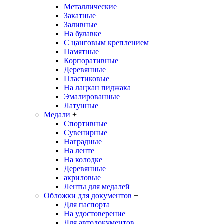
Металлические
Закатные
Заливные
На булавке
С цанговым креплением
Памятные
Корпоративные
Деревянные
Пластиковые
На лацкан пиджака
Эмалированные
Латунные
Медали
+
Спортивные
Сувенирные
Наградные
На ленте
На колодке
Деревянные
акриловые
Ленты для медалей
Обложки для документов
+
Для паспорта
На удостоверение
Для автодокументов