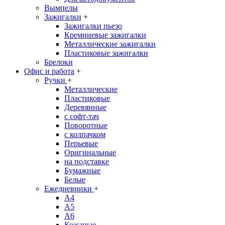
Вымпелы
Зажигалки
+
Зажигалки пьезо
Кремниевые зажигалки
Металлические зажигалки
Пластиковые зажигалки
Брелоки
Офис и работа
+
Ручки
+
Металлические
Пластиковые
Деревянные
с софт-тач
Поворотные
с колпачком
Перьевые
Оригинальные
на подставке
Бумажные
Белые
Ежедневники
+
A4
A5
A6
Кожаные