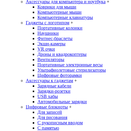
Аксессуары для компьютера и ноутбука
+
Коврики для мыши
Компьютерные мыши
Компьютерные клавиатуры
Гаджеты с логотипом
+
Портативные колонки
Наушники
Фитнес-браслеты
Экшн-камеры
VR очки
Дроны и квадрокоптеры
Вентиляторы
Портативные электронные весы
Ультрафиолетовые стерилизаторы
Цифровые фоторамки
Аксессуары к гаджетам
+
Зарядные кабели
Зарядки-розетки
USB хабы
Автомобильные зарядки
Цифровые блокноты
+
Для записей
Для рисования
С рукописным вводом
С памятью