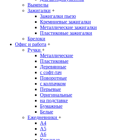
Вымпелы
Зажигалки
+
Зажигалки пьезо
Кремниевые зажигалки
Металлические зажигалки
Пластиковые зажигалки
Брелоки
Офис и работа
+
Ручки
+
Металлические
Пластиковые
Деревянные
с софт-тач
Поворотные
с колпачком
Перьевые
Оригинальные
на подставке
Бумажные
Белые
Ежедневники
+
A4
A5
A6
Кожаные