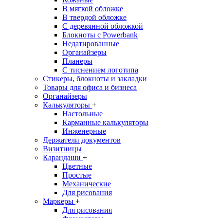
В мягкой обложке
В твердой обложке
С деревянной обложкой
Блокноты с Powerbank
Недатированные
Органайзеры
Планеры
С тиснением логотипа
Стикеры, блокноты и закладки
Товары для офиса и бизнеса
Органайзеры
Калькуляторы
+
Настольные
Карманные калькуляторы
Инженерные
Держатели документов
Визитницы
Карандаши
+
Цветные
Простые
Механические
Для рисования
Маркеры
+
Для рисования