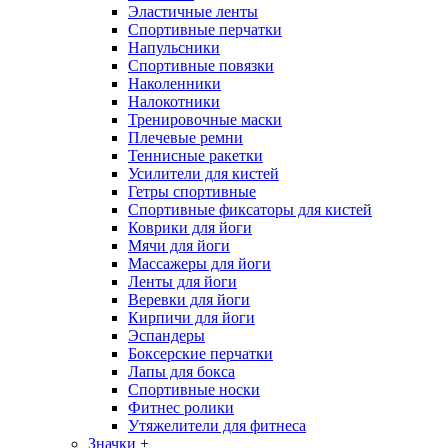
Эластичные ленты
Спортивные перчатки
Напульсники
Спортивные повязки
Наколенники
Налокотники
Тренировочные маски
Плечевые ремни
Теннисные ракетки
Усилители для кистей
Гетры спортивные
Спортивные фиксаторы для кистей
Коврики для йоги
Мячи для йоги
Массажеры для йоги
Ленты для йоги
Веревки для йоги
Кирпичи для йоги
Эспандеры
Боксерские перчатки
Лапы для бокса
Спортивные носки
Фитнес ролики
Утяжелители для фитнеса
Значки
+