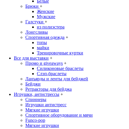
Белые
Брюки
+
Женские
Мужские
Галстуки
+
из полиэстера
Лонгсливы
Спортивная одежда
+
топы
майки
Тренировочные куртки
Все для выставки
+
Промо и giveaways
+
Силиконовые браслеты
Cлэп-браслеты
Ланъярды и ленты для бейджей
Бейджи
Ретракторы для бейджа
Игрушки, антистрессы
+
Спиннеры
Игрушки антистресс
Мягкие игрушки
Спортивное оборудование и мячи
Funco-pop
Мягкие игрушки