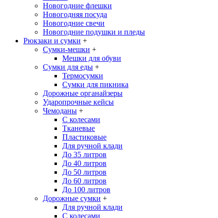
Новогодние флешки
Новогодняя посуда
Новогодние свечи
Новогодние подушки и пледы
Рюкзаки и сумки
+
Сумки-мешки
+
Мешки для обуви
Сумки для еды
+
Термосумки
Сумки для пикника
Дорожные органайзеры
Ударопрочные кейсы
Чемоданы
+
С колесами
Тканевые
Пластиковые
Для ручной клади
До 35 литров
До 40 литров
До 50 литров
До 60 литров
До 100 литров
Дорожные сумки
+
Для ручной клади
С колесами