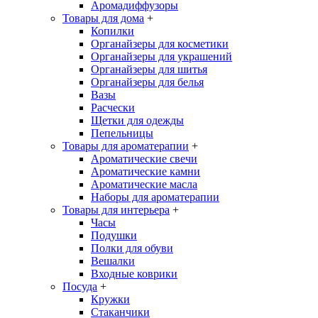
Аромадиффузоры
Товары для дома
+
Копилки
Органайзеры для косметики
Органайзеры для украшений
Органайзеры для шитья
Органайзеры для белья
Вазы
Расчески
Щетки для одежды
Пепельницы
Товары для ароматерапии
+
Ароматические свечи
Ароматические камни
Ароматические масла
Наборы для ароматерапии
Товары для интерьера
+
Часы
Подушки
Полки для обуви
Вешалки
Входные коврики
Посуда
+
Кружки
Стаканчики