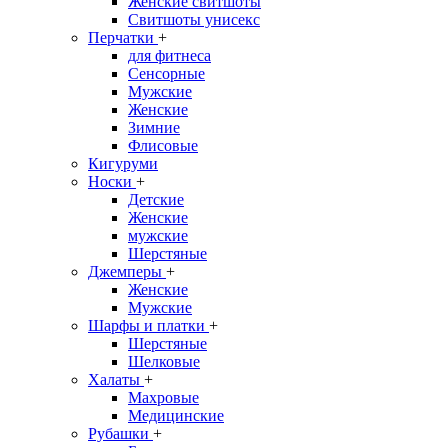
Женские свитшоты
Свитшоты унисекс
Перчатки
+
для фитнеса
Сенсорные
Мужские
Женские
Зимние
Флисовые
Кигуруми
Носки
+
Детские
Женские
мужские
Шерстяные
Джемперы
+
Женские
Мужские
Шарфы и платки
+
Шерстяные
Шелковые
Халаты
+
Махровые
Медицинские
Рубашки
+