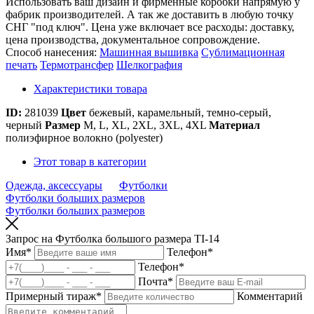
Использовать ваш дизайн и фирменные коробки напрямую у
фабрик производителей. А так же доставить в любую точку
СНГ "под ключ". Цена уже включает все расходы: доставку,
цена производства, документальное сопровождение.
Способ нанесения:
Машинная вышивка
Сублимационная
печать
Термотрансфер
Шелкография
Характеристики товара
ID:
281039
Цвет
бежевый, карамельный, темно-серый,
черный
Размер
M, L, XL, 2XL, 3XL, 4XL
Материал
полиэфирное волокно (polyester)
Этот товар в категории
Одежда, аксессуары
Футболки
Футболки больших размеров
Футболки больших размеров
Запрос на Футболка большого размера TI-14
Имя
*
Телефон
*
Телефон
*
Почта
*
Примерный тираж
*
Комментарий