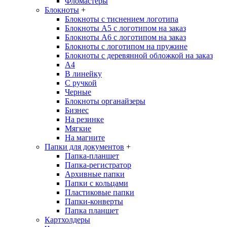
Фломастеры
Блокноты
+
Блокноты с тиснением логотипа
Блокноты А5 с логотипом на заказ
Блокноты А6 с логотипом на заказ
Блокноты с логотипом на пружине
Блокноты с деревянной обложкой на заказ
A4
В линейку
С ручкой
Черные
Блокноты органайзеры
Бизнес
На резинке
Мягкие
На магните
Папки для документов
+
Папка-планшет
Папка-регистратор
Архивные папки
Папки с кольцами
Пластиковые папки
Папки-конверты
Папка планшет
Картхолдеры