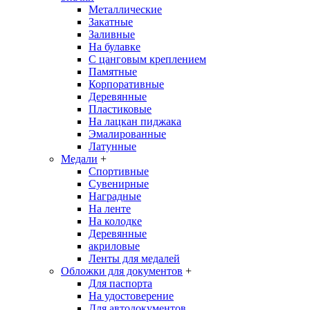
Металлические
Закатные
Заливные
На булавке
С цанговым креплением
Памятные
Корпоративные
Деревянные
Пластиковые
На лацкан пиджака
Эмалированные
Латунные
Медали
+
Спортивные
Сувенирные
Наградные
На ленте
На колодке
Деревянные
акриловые
Ленты для медалей
Обложки для документов
+
Для паспорта
На удостоверение
Для автодокументов