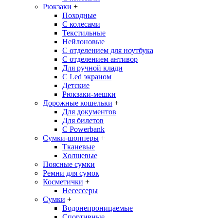
Рюкзаки
+
Походные
С колесами
Текстильные
Нейлоновые
С отделением для ноутбука
С отделением антивор
Для ручной клади
С Led экраном
Детские
Рюкзаки-мешки
Дорожные кошельки
+
Для документов
Для билетов
С Powerbank
Сумки-шопперы
+
Тканевые
Холщевые
Поясные сумки
Ремни для сумок
Косметички
+
Несессеры
Сумки
+
Водонепроницаемые
Спортивные