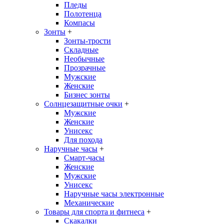
Пледы
Полотенца
Компасы
Зонты
+
Зонты-трости
Складные
Необычные
Прозрачные
Мужские
Женские
Бизнес зонты
Солнцезащитные очки
+
Мужские
Женские
Унисекс
Для похода
Наручные часы
+
Смарт-часы
Женские
Мужские
Унисекс
Наручные часы электронные
Механические
Товары для спорта и фитнеса
+
Скакалки