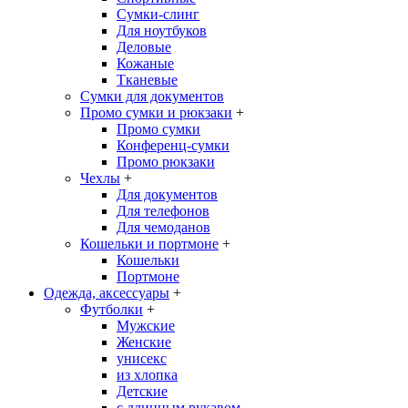
Сумки-слинг
Для ноутбуков
Деловые
Кожаные
Тканевые
Сумки для документов
Промо сумки и рюкзаки
+
Промо сумки
Конференц-сумки
Промо рюкзаки
Чехлы
+
Для документов
Для телефонов
Для чемоданов
Кошельки и портмоне
+
Кошельки
Портмоне
Одежда, аксессуары
+
Футболки
+
Мужские
Женские
унисекс
из хлопка
Детские
с длинным рукавом