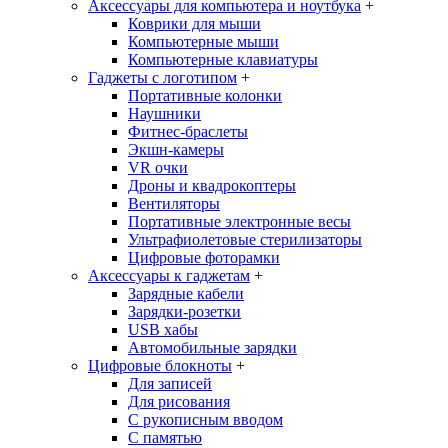
Аксессуары для компьютера и ноутбука
+
Коврики для мыши
Компьютерные мыши
Компьютерные клавиатуры
Гаджеты с логотипом
+
Портативные колонки
Наушники
Фитнес-браслеты
Экшн-камеры
VR очки
Дроны и квадрокоптеры
Вентиляторы
Портативные электронные весы
Ультрафиолетовые стерилизаторы
Цифровые фоторамки
Аксессуары к гаджетам
+
Зарядные кабели
Зарядки-розетки
USB хабы
Автомобильные зарядки
Цифровые блокноты
+
Для записей
Для рисования
С рукописным вводом
С памятью