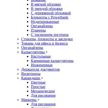
В мягкой обложке
В твердой обложке
С деревянной обложкой
Блокноты с Powerbank
Недатированные
Органайзеры
Планеры
С тиснением логотипа
Стикеры, блокноты и закладки
Товары для офиса и бизнеса
Органайзеры
Калькуляторы
+
Настольные
Карманные калькуляторы
Инженерные
Держатели документов
Визитницы
Карандаши
+
Цветные
Простые
Механические
Для рисования
Маркеры
+
Для рисования