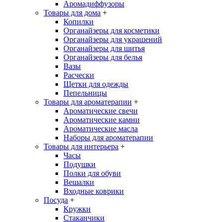
Аромадиффузоры
Товары для дома
+
Копилки
Органайзеры для косметики
Органайзеры для украшений
Органайзеры для шитья
Органайзеры для белья
Вазы
Расчески
Щетки для одежды
Пепельницы
Товары для ароматерапии
+
Ароматические свечи
Ароматические камни
Ароматические масла
Наборы для ароматерапии
Товары для интерьера
+
Часы
Подушки
Полки для обуви
Вешалки
Входные коврики
Посуда
+
Кружки
Стаканчики