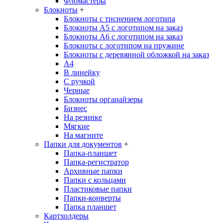
Фломастеры
Блокноты
+
Блокноты с тиснением логотипа
Блокноты А5 с логотипом на заказ
Блокноты А6 с логотипом на заказ
Блокноты с логотипом на пружине
Блокноты с деревянной обложкой на заказ
A4
В линейку
С ручкой
Черные
Блокноты органайзеры
Бизнес
На резинке
Мягкие
На магните
Папки для документов
+
Папка-планшет
Папка-регистратор
Архивные папки
Папки с кольцами
Пластиковые папки
Папки-конверты
Папка планшет
Картхолдеры