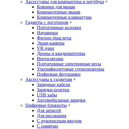
Аксессуары для компьютера и ноутбука
+
Коврики для мыши
Компьютерные мыши
Компьютерные клавиатуры
Гаджеты с логотипом
+
Портативные колонки
Наушники
Фитнес-браслеты
Экшн-камеры
VR очки
Дроны и квадрокоптеры
Вентиляторы
Портативные электронные весы
Ультрафиолетовые стерилизаторы
Цифровые фоторамки
Аксессуары к гаджетам
+
Зарядные кабели
Зарядки-розетки
USB хабы
Автомобильные зарядки
Цифровые блокноты
+
Для записей
Для рисования
С рукописным вводом
С памятью