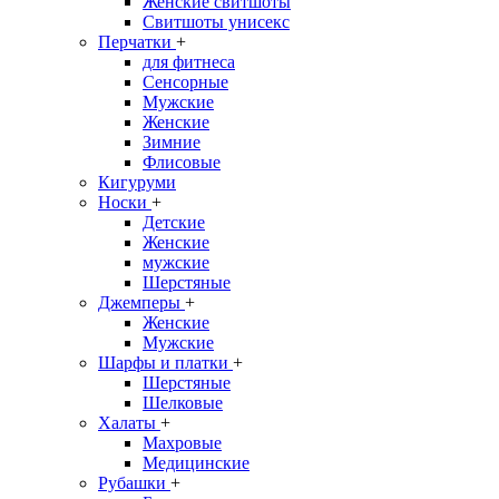
Женские свитшоты
Свитшоты унисекс
Перчатки
+
для фитнеса
Сенсорные
Мужские
Женские
Зимние
Флисовые
Кигуруми
Носки
+
Детские
Женские
мужские
Шерстяные
Джемперы
+
Женские
Мужские
Шарфы и платки
+
Шерстяные
Шелковые
Халаты
+
Махровые
Медицинские
Рубашки
+