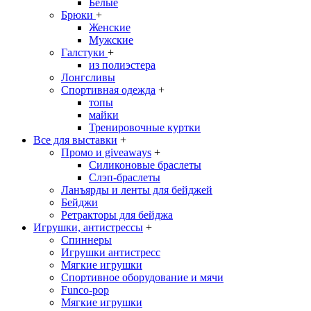
Белые
Брюки
+
Женские
Мужские
Галстуки
+
из полиэстера
Лонгсливы
Спортивная одежда
+
топы
майки
Тренировочные куртки
Все для выставки
+
Промо и giveaways
+
Силиконовые браслеты
Cлэп-браслеты
Ланъярды и ленты для бейджей
Бейджи
Ретракторы для бейджа
Игрушки, антистрессы
+
Спиннеры
Игрушки антистресс
Мягкие игрушки
Спортивное оборудование и мячи
Funco-pop
Мягкие игрушки