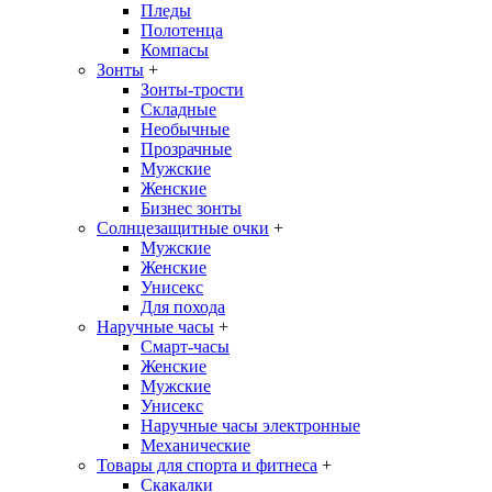
Пледы
Полотенца
Компасы
Зонты
+
Зонты-трости
Складные
Необычные
Прозрачные
Мужские
Женские
Бизнес зонты
Солнцезащитные очки
+
Мужские
Женские
Унисекс
Для похода
Наручные часы
+
Смарт-часы
Женские
Мужские
Унисекс
Наручные часы электронные
Механические
Товары для спорта и фитнеса
+
Скакалки