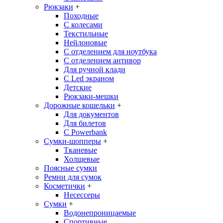
Рюкзаки
+
Походные
С колесами
Текстильные
Нейлоновые
С отделением для ноутбука
С отделением антивор
Для ручной клади
С Led экраном
Детские
Рюкзаки-мешки
Дорожные кошельки
+
Для документов
Для билетов
С Powerbank
Сумки-шопперы
+
Тканевые
Холщевые
Поясные сумки
Ремни для сумок
Косметички
+
Несессеры
Сумки
+
Водонепроницаемые
Спортивные