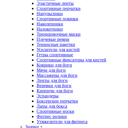
Эластичные ленты
Спортивные перчатки
Напульсники
Спортивные повязки
Наколенники
Налокотники
Тренировочные маски
Плечевые ремни
Теннисные ракетки
Усилители для кистей
Гетры спортивные
Спортивные фиксаторы для кистей
Коврики для йоги
Мячи для йоги
Массажеры для йоги
Ленты для йоги
Веревки для йоги
Кирпичи для йоги
Эспандеры
Боксерские перчатки
Лапы для бокса
Спортивные носки
Фитнес ролики
Утяжелители для фитнеса
Значки
+