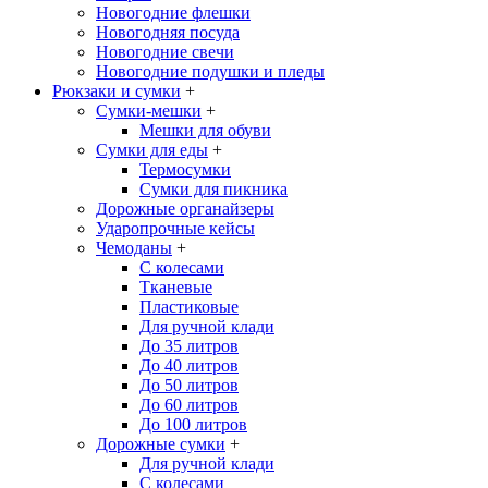
Новогодние флешки
Новогодняя посуда
Новогодние свечи
Новогодние подушки и пледы
Рюкзаки и сумки
+
Сумки-мешки
+
Мешки для обуви
Сумки для еды
+
Термосумки
Сумки для пикника
Дорожные органайзеры
Ударопрочные кейсы
Чемоданы
+
С колесами
Тканевые
Пластиковые
Для ручной клади
До 35 литров
До 40 литров
До 50 литров
До 60 литров
До 100 литров
Дорожные сумки
+
Для ручной клади
С колесами