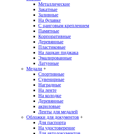
Металлические
Закатные
Заливные
На булавке
С цанговым креплением
Памятные
Корпоративные
Деревянные
Пластиковые
На лацкан пиджака
Эмалированные
Латунные
Медали
+
Спортивные
Сувенирные
Наградные
На ленте
На колодке
Деревянные
акриловые
Ленты для медалей
Обложки для документов
+
Для паспорта
На удостоверение
Для автодокументов