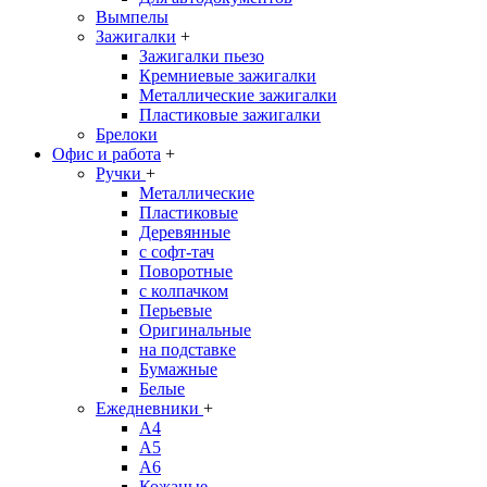
Вымпелы
Зажигалки
+
Зажигалки пьезо
Кремниевые зажигалки
Металлические зажигалки
Пластиковые зажигалки
Брелоки
Офис и работа
+
Ручки
+
Металлические
Пластиковые
Деревянные
с софт-тач
Поворотные
с колпачком
Перьевые
Оригинальные
на подставке
Бумажные
Белые
Ежедневники
+
A4
A5
A6
Кожаные