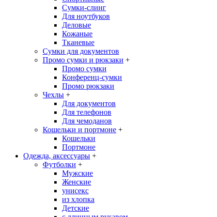
Сумки-слинг
Для ноутбуков
Деловые
Кожаные
Тканевые
Сумки для документов
Промо сумки и рюкзаки
+
Промо сумки
Конференц-сумки
Промо рюкзаки
Чехлы
+
Для документов
Для телефонов
Для чемоданов
Кошельки и портмоне
+
Кошельки
Портмоне
Одежда, аксессуары
+
Футболки
+
Мужские
Женские
унисекс
из хлопка
Детские
с длинным рукавом