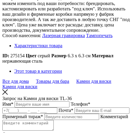
можем изменить под ваши потребности: брендировать,
кастомизировать или разработать "под ключ". Использовать
ваш дизайн и фирменные коробки напрямую у фабрик
производителей. А так же доставить в любую точку СНГ "под
ключ". Цена уже включает все расходы: доставку, цена
производства, документальное сопровождение.
Способ нанесения:
Лазерная гравировка
Тампопечать
Характеристики товара
ID:
275154
Цвет
серый
Размер
6.3 х 6.3 см
Материал
нержавеющая сталь
Этот товар в категории
Все для дома
Товары для бара
Камни для виски
Камни для виски
Запрос на Камни для виски TL-36
Имя
*
Телефон
*
Почта
*
Примерный тираж
*
Комментарий