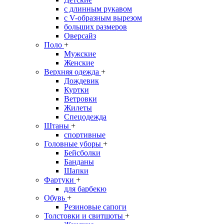
с длинным рукавом
с V-образным вырезом
больших размеров
Оверсайз
Поло
+
Мужские
Женские
Верхняя одежда
+
Дождевик
Куртки
Ветровки
Жилеты
Спецодежда
Штаны
+
спортивные
Головные уборы
+
Бейсболки
Банданы
Шапки
Фартуки
+
для барбекю
Обувь
+
Резиновые сапоги
Толстовки и свитшоты
+