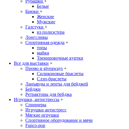
Рубашки
+
Белые
Брюки
+
Женские
Мужские
Галстуки
+
из полиэстера
Лонгсливы
Спортивная одежда
+
топы
майки
Тренировочные куртки
Все для выставки
+
Промо и giveaways
+
Силиконовые браслеты
Cлэп-браслеты
Ланъярды и ленты для бейджей
Бейджи
Ретракторы для бейджа
Игрушки, антистрессы
+
Спиннеры
Игрушки антистресс
Мягкие игрушки
Спортивное оборудование и мячи
Funco-pop