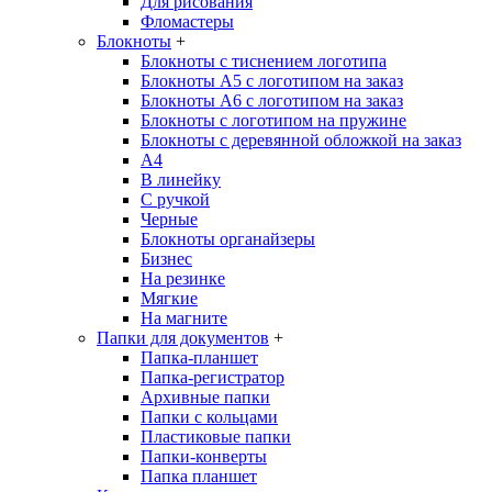
Для рисования
Фломастеры
Блокноты
+
Блокноты с тиснением логотипа
Блокноты А5 с логотипом на заказ
Блокноты А6 с логотипом на заказ
Блокноты с логотипом на пружине
Блокноты с деревянной обложкой на заказ
A4
В линейку
С ручкой
Черные
Блокноты органайзеры
Бизнес
На резинке
Мягкие
На магните
Папки для документов
+
Папка-планшет
Папка-регистратор
Архивные папки
Папки с кольцами
Пластиковые папки
Папки-конверты
Папка планшет