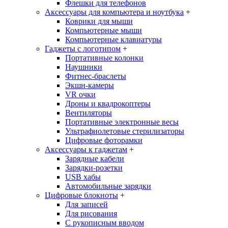
Флешки для телефонов
Аксессуары для компьютера и ноутбука
+
Коврики для мыши
Компьютерные мыши
Компьютерные клавиатуры
Гаджеты с логотипом
+
Портативные колонки
Наушники
Фитнес-браслеты
Экшн-камеры
VR очки
Дроны и квадрокоптеры
Вентиляторы
Портативные электронные весы
Ультрафиолетовые стерилизаторы
Цифровые фоторамки
Аксессуары к гаджетам
+
Зарядные кабели
Зарядки-розетки
USB хабы
Автомобильные зарядки
Цифровые блокноты
+
Для записей
Для рисования
С рукописным вводом