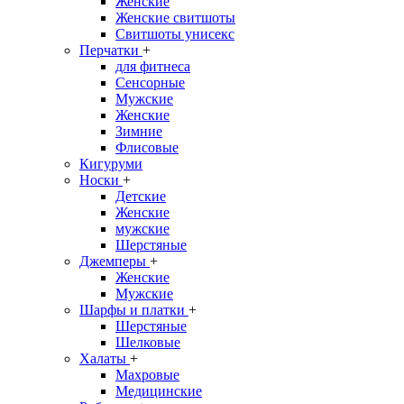
Женские
Женские свитшоты
Свитшоты унисекс
Перчатки
+
для фитнеса
Сенсорные
Мужские
Женские
Зимние
Флисовые
Кигуруми
Носки
+
Детские
Женские
мужские
Шерстяные
Джемперы
+
Женские
Мужские
Шарфы и платки
+
Шерстяные
Шелковые
Халаты
+
Махровые
Медицинские