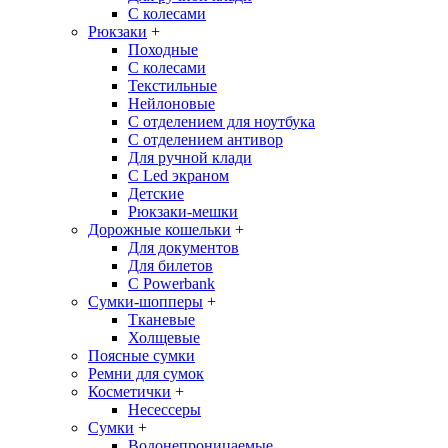
С колесами
Рюкзаки
+
Походные
С колесами
Текстильные
Нейлоновые
С отделением для ноутбука
С отделением антивор
Для ручной клади
С Led экраном
Детские
Рюкзаки-мешки
Дорожные кошельки
+
Для документов
Для билетов
С Powerbank
Сумки-шопперы
+
Тканевые
Холщевые
Поясные сумки
Ремни для сумок
Косметички
+
Несессеры
Сумки
+
Водонепроницаемые