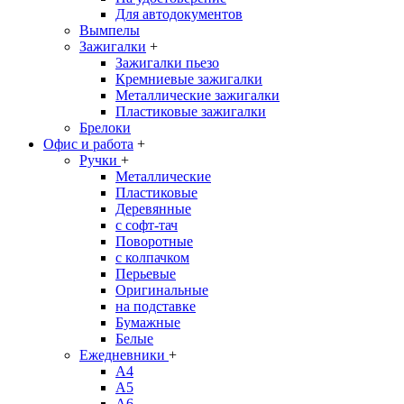
Для автодокументов
Вымпелы
Зажигалки
+
Зажигалки пьезо
Кремниевые зажигалки
Металлические зажигалки
Пластиковые зажигалки
Брелоки
Офис и работа
+
Ручки
+
Металлические
Пластиковые
Деревянные
с софт-тач
Поворотные
с колпачком
Перьевые
Оригинальные
на подставке
Бумажные
Белые
Ежедневники
+
A4
A5
A6