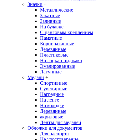
Значки
+
Металлические
Закатные
Заливные
На булавке
С цанговым креплением
Памятные
Корпоративные
Деревянные
Пластиковые
На лацкан пиджака
Эмалированные
Латунные
Медали
+
Спортивные
Сувенирные
Наградные
На ленте
На колодке
Деревянные
акриловые
Ленты для медалей
Обложки для документов
+
Для паспорта
На удостоверение