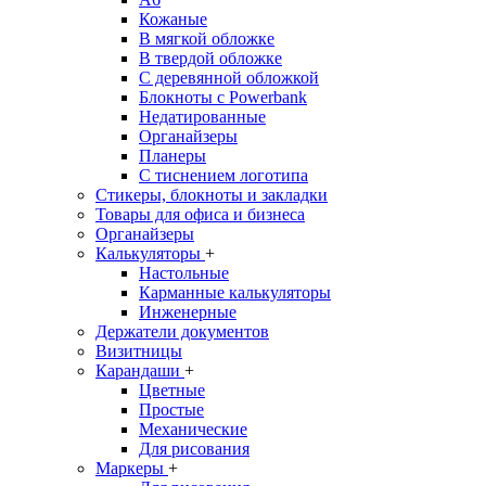
Кожаные
В мягкой обложке
В твердой обложке
С деревянной обложкой
Блокноты с Powerbank
Недатированные
Органайзеры
Планеры
С тиснением логотипа
Стикеры, блокноты и закладки
Товары для офиса и бизнеса
Органайзеры
Калькуляторы
+
Настольные
Карманные калькуляторы
Инженерные
Держатели документов
Визитницы
Карандаши
+
Цветные
Простые
Механические
Для рисования
Маркеры
+