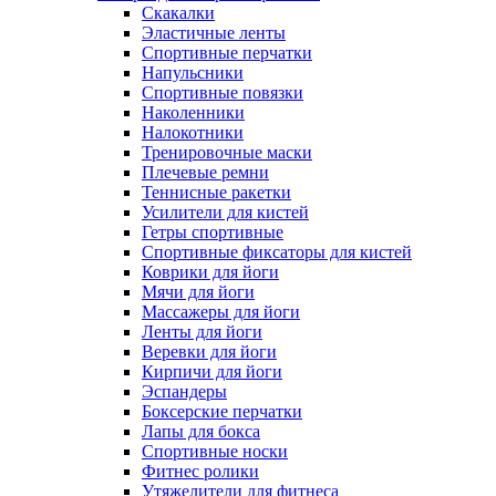
Скакалки
Эластичные ленты
Спортивные перчатки
Напульсники
Спортивные повязки
Наколенники
Налокотники
Тренировочные маски
Плечевые ремни
Теннисные ракетки
Усилители для кистей
Гетры спортивные
Спортивные фиксаторы для кистей
Коврики для йоги
Мячи для йоги
Массажеры для йоги
Ленты для йоги
Веревки для йоги
Кирпичи для йоги
Эспандеры
Боксерские перчатки
Лапы для бокса
Спортивные носки
Фитнес ролики
Утяжелители для фитнеса