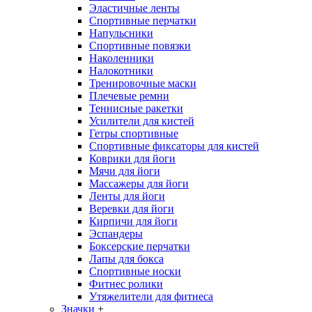
Эластичные ленты
Спортивные перчатки
Напульсники
Спортивные повязки
Наколенники
Налокотники
Тренировочные маски
Плечевые ремни
Теннисные ракетки
Усилители для кистей
Гетры спортивные
Спортивные фиксаторы для кистей
Коврики для йоги
Мячи для йоги
Массажеры для йоги
Ленты для йоги
Веревки для йоги
Кирпичи для йоги
Эспандеры
Боксерские перчатки
Лапы для бокса
Спортивные носки
Фитнес ролики
Утяжелители для фитнеса
Значки
+