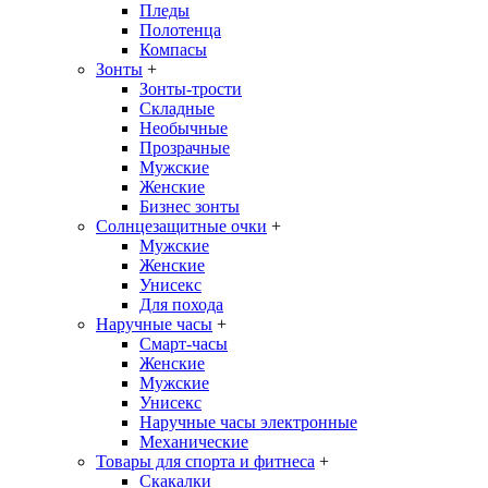
Пледы
Полотенца
Компасы
Зонты
+
Зонты-трости
Складные
Необычные
Прозрачные
Мужские
Женские
Бизнес зонты
Солнцезащитные очки
+
Мужские
Женские
Унисекс
Для похода
Наручные часы
+
Смарт-часы
Женские
Мужские
Унисекс
Наручные часы электронные
Механические
Товары для спорта и фитнеса
+
Скакалки