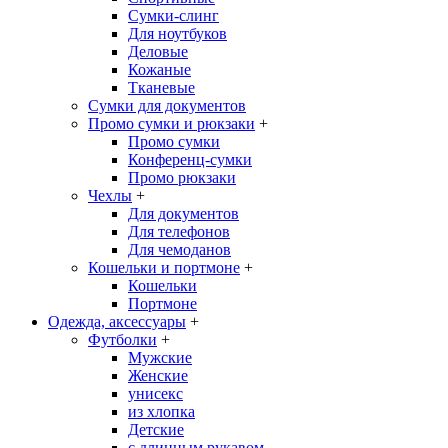
Сумки-слинг
Для ноутбуков
Деловые
Кожаные
Тканевые
Сумки для документов
Промо сумки и рюкзаки
+
Промо сумки
Конференц-сумки
Промо рюкзаки
Чехлы
+
Для документов
Для телефонов
Для чемоданов
Кошельки и портмоне
+
Кошельки
Портмоне
Одежда, аксессуары
+
Футболки
+
Мужские
Женские
унисекс
из хлопка
Детские
с длинным рукавом