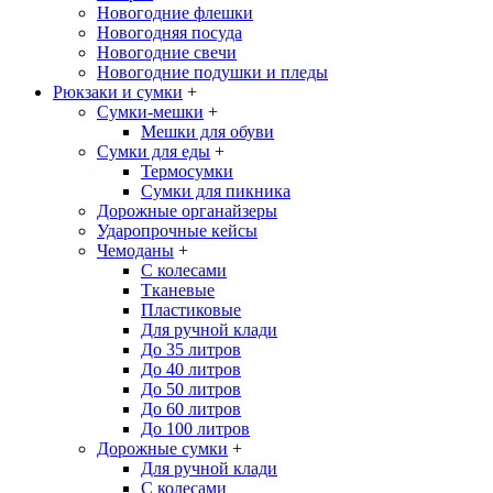
Новогодние флешки
Новогодняя посуда
Новогодние свечи
Новогодние подушки и пледы
Рюкзаки и сумки
+
Сумки-мешки
+
Мешки для обуви
Сумки для еды
+
Термосумки
Сумки для пикника
Дорожные органайзеры
Ударопрочные кейсы
Чемоданы
+
С колесами
Тканевые
Пластиковые
Для ручной клади
До 35 литров
До 40 литров
До 50 литров
До 60 литров
До 100 литров
Дорожные сумки
+
Для ручной клади
С колесами