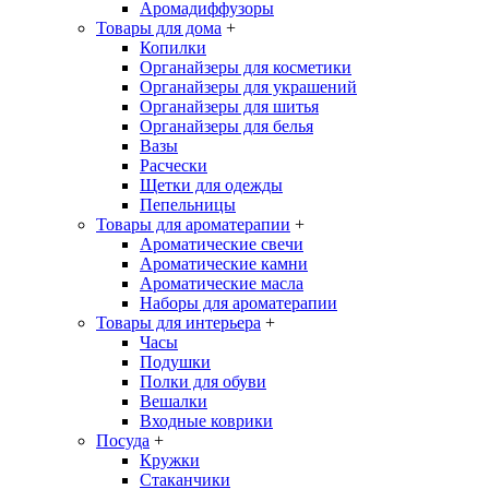
Аромадиффузоры
Товары для дома
+
Копилки
Органайзеры для косметики
Органайзеры для украшений
Органайзеры для шитья
Органайзеры для белья
Вазы
Расчески
Щетки для одежды
Пепельницы
Товары для ароматерапии
+
Ароматические свечи
Ароматические камни
Ароматические масла
Наборы для ароматерапии
Товары для интерьера
+
Часы
Подушки
Полки для обуви
Вешалки
Входные коврики
Посуда
+
Кружки
Стаканчики