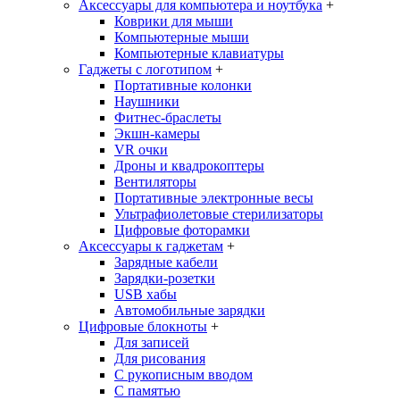
Аксессуары для компьютера и ноутбука
+
Коврики для мыши
Компьютерные мыши
Компьютерные клавиатуры
Гаджеты с логотипом
+
Портативные колонки
Наушники
Фитнес-браслеты
Экшн-камеры
VR очки
Дроны и квадрокоптеры
Вентиляторы
Портативные электронные весы
Ультрафиолетовые стерилизаторы
Цифровые фоторамки
Аксессуары к гаджетам
+
Зарядные кабели
Зарядки-розетки
USB хабы
Автомобильные зарядки
Цифровые блокноты
+
Для записей
Для рисования
С рукописным вводом
С памятью