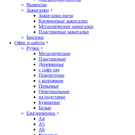
Вымпелы
Зажигалки
+
Зажигалки пьезо
Кремниевые зажигалки
Металлические зажигалки
Пластиковые зажигалки
Брелоки
Офис и работа
+
Ручки
+
Металлические
Пластиковые
Деревянные
с софт-тач
Поворотные
с колпачком
Перьевые
Оригинальные
на подставке
Бумажные
Белые
Ежедневники
+
A4
A5
A6
Кожаные