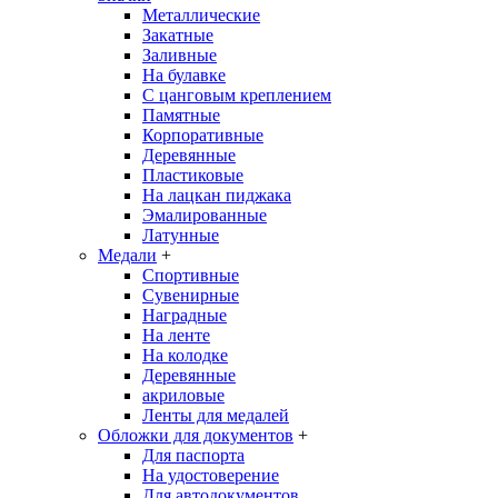
Металлические
Закатные
Заливные
На булавке
С цанговым креплением
Памятные
Корпоративные
Деревянные
Пластиковые
На лацкан пиджака
Эмалированные
Латунные
Медали
+
Спортивные
Сувенирные
Наградные
На ленте
На колодке
Деревянные
акриловые
Ленты для медалей
Обложки для документов
+
Для паспорта
На удостоверение
Для автодокументов