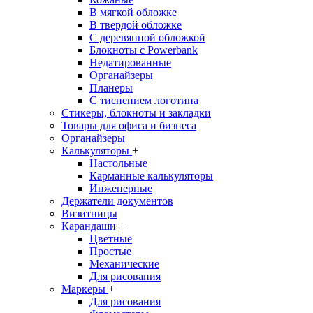
В мягкой обложке
В твердой обложке
С деревянной обложкой
Блокноты с Powerbank
Недатированные
Органайзеры
Планеры
С тиснением логотипа
Стикеры, блокноты и закладки
Товары для офиса и бизнеса
Органайзеры
Калькуляторы
+
Настольные
Карманные калькуляторы
Инженерные
Держатели документов
Визитницы
Карандаши
+
Цветные
Простые
Механические
Для рисования
Маркеры
+
Для рисования