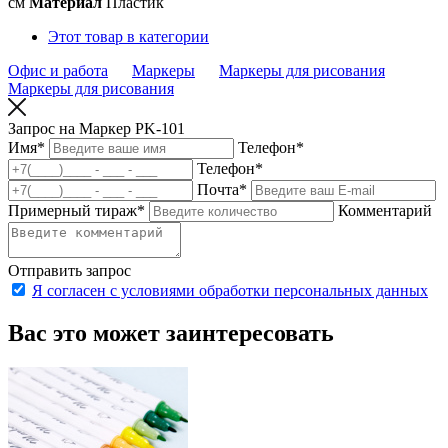
см
Материал
Пластик
Этот товар в категории
Офис и работа
Маркеры
Маркеры для рисования
Маркеры для рисования
Запрос на Маркер PK-101
Имя
*
Телефон
*
Телефон
*
Почта
*
Примерный тираж
*
Комментарий
Отправить запрос
Я согласен с условиями обработки персональных данных
Вас это может заинтересовать