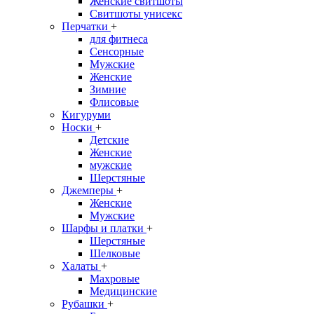
Женские свитшоты
Свитшоты унисекс
Перчатки
+
для фитнеса
Сенсорные
Мужские
Женские
Зимние
Флисовые
Кигуруми
Носки
+
Детские
Женские
мужские
Шерстяные
Джемперы
+
Женские
Мужские
Шарфы и платки
+
Шерстяные
Шелковые
Халаты
+
Махровые
Медицинские
Рубашки
+