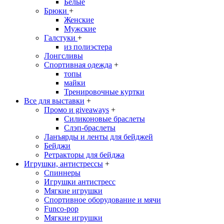
Белые
Брюки
+
Женские
Мужские
Галстуки
+
из полиэстера
Лонгсливы
Спортивная одежда
+
топы
майки
Тренировочные куртки
Все для выставки
+
Промо и giveaways
+
Силиконовые браслеты
Cлэп-браслеты
Ланъярды и ленты для бейджей
Бейджи
Ретракторы для бейджа
Игрушки, антистрессы
+
Спиннеры
Игрушки антистресс
Мягкие игрушки
Спортивное оборудование и мячи
Funco-pop
Мягкие игрушки