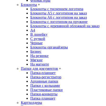
Фломастеры
Блокноты
+
Блокноты с тиснением логотипа
Блокноты А5 с логотипом на заказ
Блокноты А6 с логотипом на заказ
Блокноты с логотипом на пружине
Блокноты с деревянной обложкой на заказ
A4
В линейку
С ручкой
Черные
Блокноты органайзеры
Бизнес
На резинке
Мягкие
На магните
Папки для документов
+
Папка-планшет
Папка-регистратор
Архивные папки
Папки с кольцами
Пластиковые папки
Папки-конверты
Папка планшет
Картхолдеры