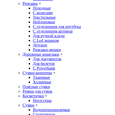
Рюкзаки
+
Походные
С колесами
Текстильные
Нейлоновые
С отделением для ноутбука
С отделением антивор
Для ручной клади
С Led экраном
Детские
Рюкзаки-мешки
Дорожные кошельки
+
Для документов
Для билетов
С Powerbank
Сумки-шопперы
+
Тканевые
Холщевые
Поясные сумки
Ремни для сумок
Косметички
+
Несессеры
Сумки
+
Водонепроницаемые
Спортивные