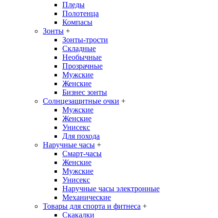
Пледы
Полотенца
Компасы
Зонты
+
Зонты-трости
Складные
Необычные
Прозрачные
Мужские
Женские
Бизнес зонты
Солнцезащитные очки
+
Мужские
Женские
Унисекс
Для похода
Наручные часы
+
Смарт-часы
Женские
Мужские
Унисекс
Наручные часы электронные
Механические
Товары для спорта и фитнеса
+
Скакалки