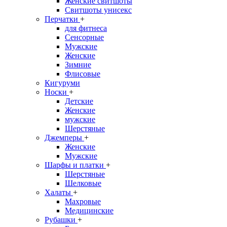
Женские свитшоты
Свитшоты унисекс
Перчатки
+
для фитнеса
Сенсорные
Мужские
Женские
Зимние
Флисовые
Кигуруми
Носки
+
Детские
Женские
мужские
Шерстяные
Джемперы
+
Женские
Мужские
Шарфы и платки
+
Шерстяные
Шелковые
Халаты
+
Махровые
Медицинские
Рубашки
+