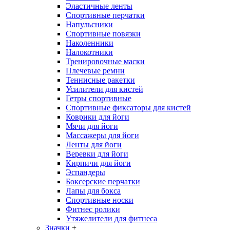
Эластичные ленты
Спортивные перчатки
Напульсники
Спортивные повязки
Наколенники
Налокотники
Тренировочные маски
Плечевые ремни
Теннисные ракетки
Усилители для кистей
Гетры спортивные
Спортивные фиксаторы для кистей
Коврики для йоги
Мячи для йоги
Массажеры для йоги
Ленты для йоги
Веревки для йоги
Кирпичи для йоги
Эспандеры
Боксерские перчатки
Лапы для бокса
Спортивные носки
Фитнес ролики
Утяжелители для фитнеса
Значки
+