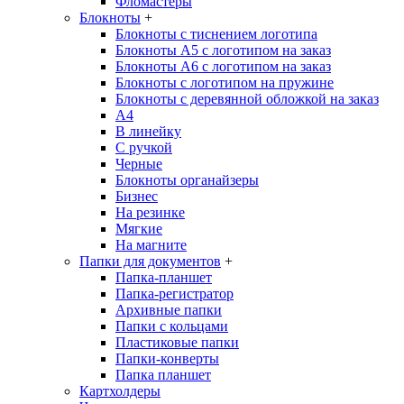
Фломастеры
Блокноты
+
Блокноты с тиснением логотипа
Блокноты А5 с логотипом на заказ
Блокноты А6 с логотипом на заказ
Блокноты с логотипом на пружине
Блокноты с деревянной обложкой на заказ
A4
В линейку
С ручкой
Черные
Блокноты органайзеры
Бизнес
На резинке
Мягкие
На магните
Папки для документов
+
Папка-планшет
Папка-регистратор
Архивные папки
Папки с кольцами
Пластиковые папки
Папки-конверты
Папка планшет
Картхолдеры