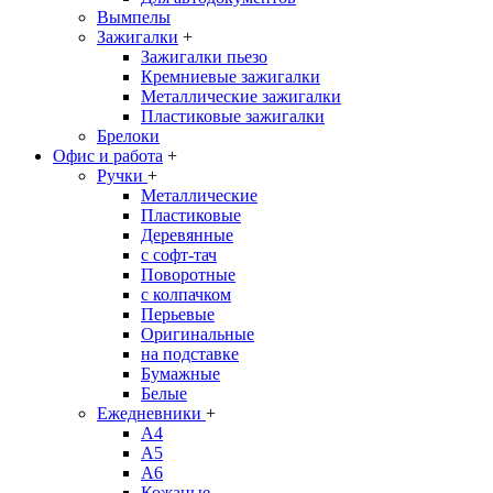
Вымпелы
Зажигалки
+
Зажигалки пьезо
Кремниевые зажигалки
Металлические зажигалки
Пластиковые зажигалки
Брелоки
Офис и работа
+
Ручки
+
Металлические
Пластиковые
Деревянные
с софт-тач
Поворотные
с колпачком
Перьевые
Оригинальные
на подставке
Бумажные
Белые
Ежедневники
+
A4
A5
A6
Кожаные