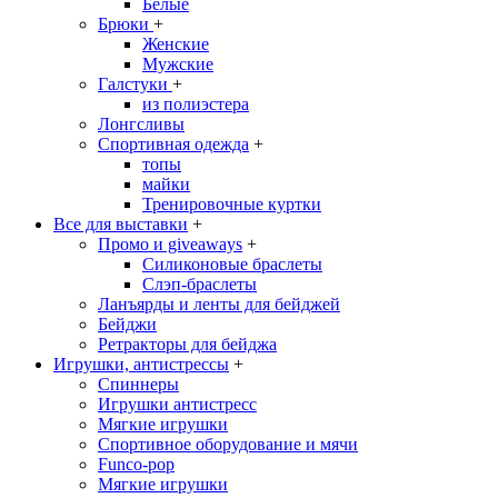
Белые
Брюки
+
Женские
Мужские
Галстуки
+
из полиэстера
Лонгсливы
Спортивная одежда
+
топы
майки
Тренировочные куртки
Все для выставки
+
Промо и giveaways
+
Силиконовые браслеты
Cлэп-браслеты
Ланъярды и ленты для бейджей
Бейджи
Ретракторы для бейджа
Игрушки, антистрессы
+
Спиннеры
Игрушки антистресс
Мягкие игрушки
Спортивное оборудование и мячи
Funco-pop
Мягкие игрушки