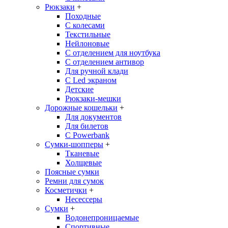
Рюкзаки
+
Походные
С колесами
Текстильные
Нейлоновые
С отделением для ноутбука
С отделением антивор
Для ручной клади
С Led экраном
Детские
Рюкзаки-мешки
Дорожные кошельки
+
Для документов
Для билетов
С Powerbank
Сумки-шопперы
+
Тканевые
Холщевые
Поясные сумки
Ремни для сумок
Косметички
+
Несессеры
Сумки
+
Водонепроницаемые
Спортивные