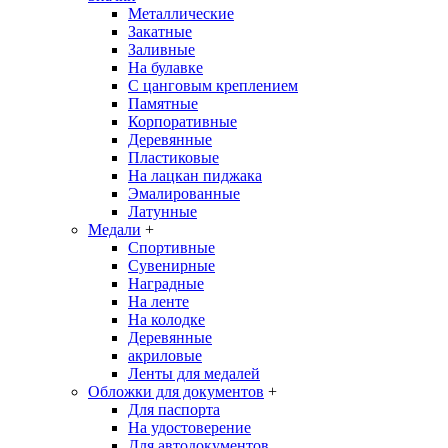
Металлические
Закатные
Заливные
На булавке
С цанговым креплением
Памятные
Корпоративные
Деревянные
Пластиковые
На лацкан пиджака
Эмалированные
Латунные
Медали
+
Спортивные
Сувенирные
Наградные
На ленте
На колодке
Деревянные
акриловые
Ленты для медалей
Обложки для документов
+
Для паспорта
На удостоверение
Для автодокументов