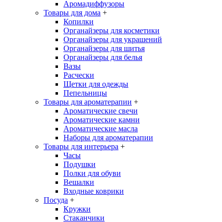
Аромадиффузоры
Товары для дома
+
Копилки
Органайзеры для косметики
Органайзеры для украшений
Органайзеры для шитья
Органайзеры для белья
Вазы
Расчески
Щетки для одежды
Пепельницы
Товары для ароматерапии
+
Ароматические свечи
Ароматические камни
Ароматические масла
Наборы для ароматерапии
Товары для интерьера
+
Часы
Подушки
Полки для обуви
Вешалки
Входные коврики
Посуда
+
Кружки
Стаканчики