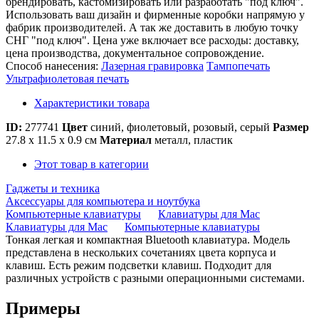
брендировать, кастомизировать или разработать "под ключ".
Использовать ваш дизайн и фирменные коробки напрямую у
фабрик производителей. А так же доставить в любую точку
СНГ "под ключ". Цена уже включает все расходы: доставку,
цена производства, документальное сопровождение.
Способ нанесения:
Лазерная гравировка
Тампопечать
Ультрафиолетовая печать
Характеристики товара
ID:
277741
Цвет
синий, фиолетовый, розовый, серый
Размер
27.8 х 11.5 х 0.9 см
Материал
металл, пластик
Этот товар в категории
Гаджеты и техника
Аксессуары для компьютера и ноутбука
Компьютерные клавиатуры
Клавиатуры для Mac
Клавиатуры для Mac
Компьютерные клавиатуры
Тонкая легкая и компактная Bluetooth клавиатура. Модель
представлена в нескольких сочетаниях цвета корпуса и
клавиш. Есть режим подсветки клавиш. Подходит для
различных устройств с разными операционными системами.
Примеры