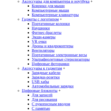
Аксессуары для компьютера и ноутбука
+
Коврики для мыши
Компьютерные мыши
Компьютерные клавиатуры
Гаджеты с логотипом
+
Портативные колонки
Наушники
Фитнес-браслеты
Экшн-камеры
VR очки
Дроны и квадрокоптеры
Вентиляторы
Портативные электронные весы
Ультрафиолетовые стерилизаторы
Цифровые фоторамки
Аксессуары к гаджетам
+
Зарядные кабели
Зарядки-розетки
USB хабы
Автомобильные зарядки
Цифровые блокноты
+
Для записей
Для рисования
С рукописным вводом
С памятью