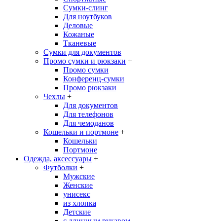
Сумки-слинг
Для ноутбуков
Деловые
Кожаные
Тканевые
Сумки для документов
Промо сумки и рюкзаки
+
Промо сумки
Конференц-сумки
Промо рюкзаки
Чехлы
+
Для документов
Для телефонов
Для чемоданов
Кошельки и портмоне
+
Кошельки
Портмоне
Одежда, аксессуары
+
Футболки
+
Мужские
Женские
унисекс
из хлопка
Детские
с длинным рукавом