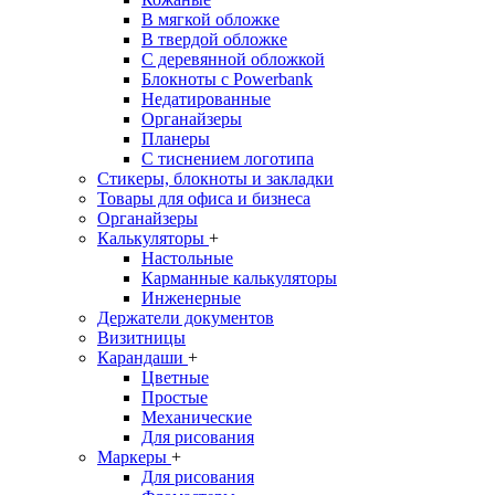
В мягкой обложке
В твердой обложке
С деревянной обложкой
Блокноты с Powerbank
Недатированные
Органайзеры
Планеры
С тиснением логотипа
Стикеры, блокноты и закладки
Товары для офиса и бизнеса
Органайзеры
Калькуляторы
+
Настольные
Карманные калькуляторы
Инженерные
Держатели документов
Визитницы
Карандаши
+
Цветные
Простые
Механические
Для рисования
Маркеры
+
Для рисования