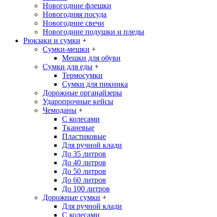
Новогодние флешки
Новогодняя посуда
Новогодние свечи
Новогодние подушки и пледы
Рюкзаки и сумки
+
Сумки-мешки
+
Мешки для обуви
Сумки для еды
+
Термосумки
Сумки для пикника
Дорожные органайзеры
Ударопрочные кейсы
Чемоданы
+
С колесами
Тканевые
Пластиковые
Для ручной клади
До 35 литров
До 40 литров
До 50 литров
До 60 литров
До 100 литров
Дорожные сумки
+
Для ручной клади
С колесами