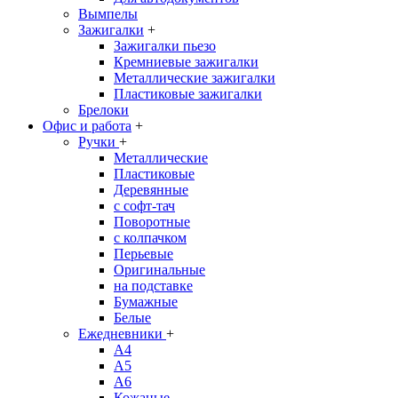
Вымпелы
Зажигалки
+
Зажигалки пьезо
Кремниевые зажигалки
Металлические зажигалки
Пластиковые зажигалки
Брелоки
Офис и работа
+
Ручки
+
Металлические
Пластиковые
Деревянные
с софт-тач
Поворотные
с колпачком
Перьевые
Оригинальные
на подставке
Бумажные
Белые
Ежедневники
+
A4
A5
A6
Кожаные