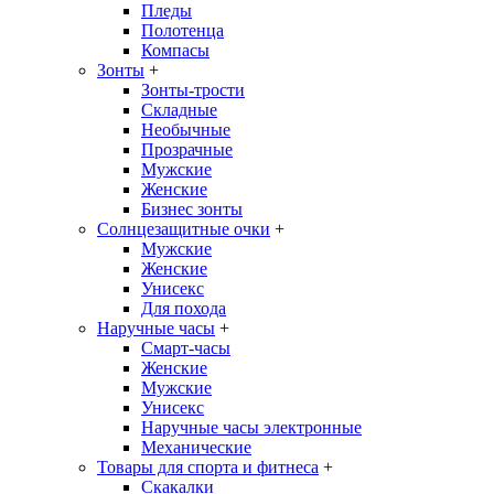
Пледы
Полотенца
Компасы
Зонты
+
Зонты-трости
Складные
Необычные
Прозрачные
Мужские
Женские
Бизнес зонты
Солнцезащитные очки
+
Мужские
Женские
Унисекс
Для похода
Наручные часы
+
Смарт-часы
Женские
Мужские
Унисекс
Наручные часы электронные
Механические
Товары для спорта и фитнеса
+
Скакалки