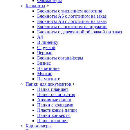
Фломастеры
Блокноты
+
Блокноты с тиснением логотипа
Блокноты А5 с логотипом на заказ
Блокноты А6 с логотипом на заказ
Блокноты с логотипом на пружине
Блокноты с деревянной обложкой на заказ
A4
В линейку
С ручкой
Черные
Блокноты органайзеры
Бизнес
На резинке
Мягкие
На магните
Папки для документов
+
Папка-планшет
Папка-регистратор
Архивные папки
Папки с кольцами
Пластиковые папки
Папки-конверты
Папка планшет
Картхолдеры