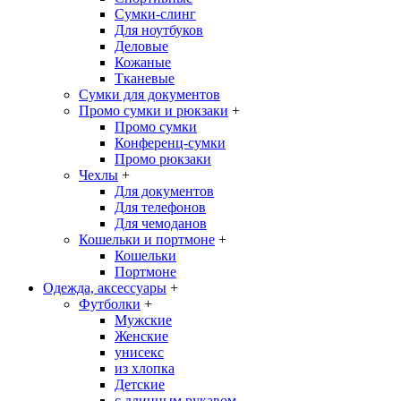
Сумки-слинг
Для ноутбуков
Деловые
Кожаные
Тканевые
Сумки для документов
Промо сумки и рюкзаки
+
Промо сумки
Конференц-сумки
Промо рюкзаки
Чехлы
+
Для документов
Для телефонов
Для чемоданов
Кошельки и портмоне
+
Кошельки
Портмоне
Одежда, аксессуары
+
Футболки
+
Мужские
Женские
унисекс
из хлопка
Детские
с длинным рукавом