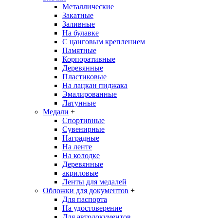
Металлические
Закатные
Заливные
На булавке
С цанговым креплением
Памятные
Корпоративные
Деревянные
Пластиковые
На лацкан пиджака
Эмалированные
Латунные
Медали
+
Спортивные
Сувенирные
Наградные
На ленте
На колодке
Деревянные
акриловые
Ленты для медалей
Обложки для документов
+
Для паспорта
На удостоверение
Для автодокументов