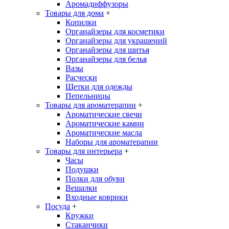
Аромадиффузоры
Товары для дома
+
Копилки
Органайзеры для косметики
Органайзеры для украшений
Органайзеры для шитья
Органайзеры для белья
Вазы
Расчески
Щетки для одежды
Пепельницы
Товары для ароматерапии
+
Ароматические свечи
Ароматические камни
Ароматические масла
Наборы для ароматерапии
Товары для интерьера
+
Часы
Подушки
Полки для обуви
Вешалки
Входные коврики
Посуда
+
Кружки
Стаканчики