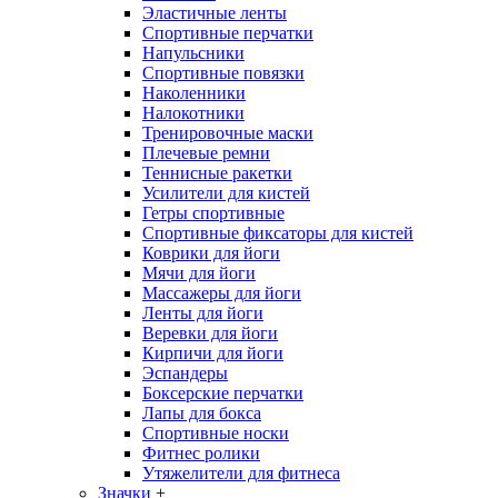
Эластичные ленты
Спортивные перчатки
Напульсники
Спортивные повязки
Наколенники
Налокотники
Тренировочные маски
Плечевые ремни
Теннисные ракетки
Усилители для кистей
Гетры спортивные
Спортивные фиксаторы для кистей
Коврики для йоги
Мячи для йоги
Массажеры для йоги
Ленты для йоги
Веревки для йоги
Кирпичи для йоги
Эспандеры
Боксерские перчатки
Лапы для бокса
Спортивные носки
Фитнес ролики
Утяжелители для фитнеса
Значки
+