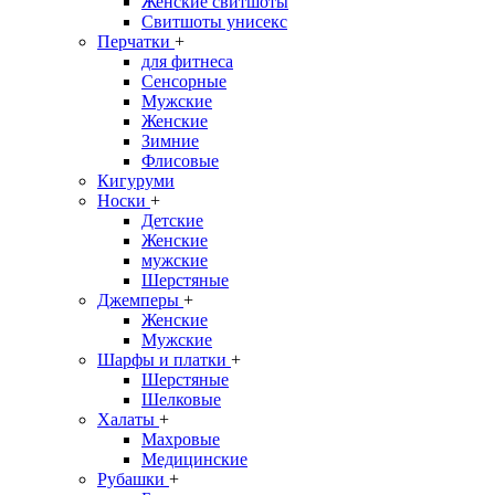
Женские свитшоты
Свитшоты унисекс
Перчатки
+
для фитнеса
Сенсорные
Мужские
Женские
Зимние
Флисовые
Кигуруми
Носки
+
Детские
Женские
мужские
Шерстяные
Джемперы
+
Женские
Мужские
Шарфы и платки
+
Шерстяные
Шелковые
Халаты
+
Махровые
Медицинские
Рубашки
+