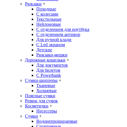
Рюкзаки
+
Походные
С колесами
Текстильные
Нейлоновые
С отделением для ноутбука
С отделением антивор
Для ручной клади
С Led экраном
Детские
Рюкзаки-мешки
Дорожные кошельки
+
Для документов
Для билетов
С Powerbank
Сумки-шопперы
+
Тканевые
Холщевые
Поясные сумки
Ремни для сумок
Косметички
+
Несессеры
Сумки
+
Водонепроницаемые
Спортивные