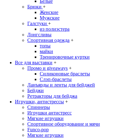
Белые
Брюки
+
Женские
Мужские
Галстуки
+
из полиэстера
Лонгсливы
Спортивная одежда
+
топы
майки
Тренировочные куртки
Все для выставки
+
Промо и giveaways
+
Силиконовые браслеты
Cлэп-браслеты
Ланъярды и ленты для бейджей
Бейджи
Ретракторы для бейджа
Игрушки, антистрессы
+
Спиннеры
Игрушки антистресс
Мягкие игрушки
Спортивное оборудование и мячи
Funco-pop
Мягкие игрушки