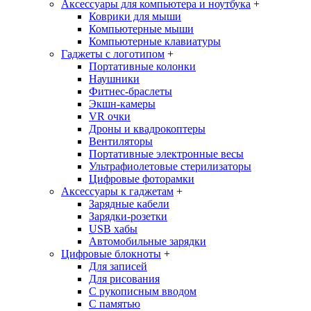
Аксессуары для компьютера и ноутбука
+
Коврики для мыши
Компьютерные мыши
Компьютерные клавиатуры
Гаджеты с логотипом
+
Портативные колонки
Наушники
Фитнес-браслеты
Экшн-камеры
VR очки
Дроны и квадрокоптеры
Вентиляторы
Портативные электронные весы
Ультрафиолетовые стерилизаторы
Цифровые фоторамки
Аксессуары к гаджетам
+
Зарядные кабели
Зарядки-розетки
USB хабы
Автомобильные зарядки
Цифровые блокноты
+
Для записей
Для рисования
С рукописным вводом
С памятью