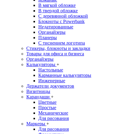
В мягкой обложке
В твердой обложке
С деревянной обложкой
Блокноты с Powerbank
Недатированные
Органайзеры
Планеры
С тиснением логотипа
Стикеры, блокноты и закладки
Товары для офиса и бизнеса
Органайзеры
Калькуляторы
+
Настольные
Карманные калькуляторы
Инженерные
Держатели документов
Визитницы
Карандаши
+
Цветные
Простые
Механические
Для рисования
Маркеры
+
Для рисования