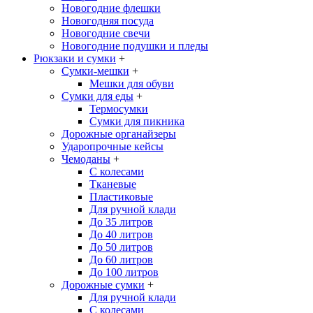
Новогодние флешки
Новогодняя посуда
Новогодние свечи
Новогодние подушки и пледы
Рюкзаки и сумки
+
Сумки-мешки
+
Мешки для обуви
Сумки для еды
+
Термосумки
Сумки для пикника
Дорожные органайзеры
Ударопрочные кейсы
Чемоданы
+
С колесами
Тканевые
Пластиковые
Для ручной клади
До 35 литров
До 40 литров
До 50 литров
До 60 литров
До 100 литров
Дорожные сумки
+
Для ручной клади
С колесами