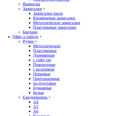
Вымпелы
Зажигалки
+
Зажигалки пьезо
Кремниевые зажигалки
Металлические зажигалки
Пластиковые зажигалки
Брелоки
Офис и работа
+
Ручки
+
Металлические
Пластиковые
Деревянные
с софт-тач
Поворотные
с колпачком
Перьевые
Оригинальные
на подставке
Бумажные
Белые
Ежедневники
+
A4
A5
A6
Кожаные