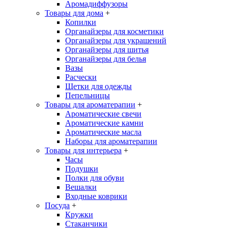
Аромадиффузоры
Товары для дома
+
Копилки
Органайзеры для косметики
Органайзеры для украшений
Органайзеры для шитья
Органайзеры для белья
Вазы
Расчески
Щетки для одежды
Пепельницы
Товары для ароматерапии
+
Ароматические свечи
Ароматические камни
Ароматические масла
Наборы для ароматерапии
Товары для интерьера
+
Часы
Подушки
Полки для обуви
Вешалки
Входные коврики
Посуда
+
Кружки
Стаканчики