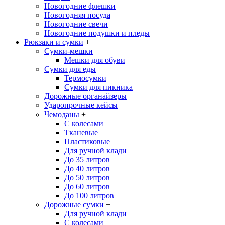
Новогодние флешки
Новогодняя посуда
Новогодние свечи
Новогодние подушки и пледы
Рюкзаки и сумки
+
Сумки-мешки
+
Мешки для обуви
Сумки для еды
+
Термосумки
Сумки для пикника
Дорожные органайзеры
Ударопрочные кейсы
Чемоданы
+
С колесами
Тканевые
Пластиковые
Для ручной клади
До 35 литров
До 40 литров
До 50 литров
До 60 литров
До 100 литров
Дорожные сумки
+
Для ручной клади
С колесами