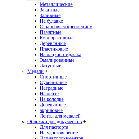
Металлические
Закатные
Заливные
На булавке
С цанговым креплением
Памятные
Корпоративные
Деревянные
Пластиковые
На лацкан пиджака
Эмалированные
Латунные
Медали
+
Спортивные
Сувенирные
Наградные
На ленте
На колодке
Деревянные
акриловые
Ленты для медалей
Обложки для документов
+
Для паспорта
На удостоверение
Для автодокументов