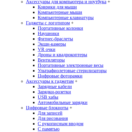
Аксессуары для компьютера и ноутбука
+
Коврики для мыши
Компьютерные мыши
Компьютерные клавиатуры
Гаджеты с логотипом
+
Портативные колонки
Наушники
Фитнес-браслеты
Экшн-камеры
VR очки
Дроны и квадрокоптеры
Вентиляторы
Портативные электронные весы
Ультрафиолетовые стерилизаторы
Цифровые фоторамки
Аксессуары к гаджетам
+
Зарядные кабели
Зарядки-розетки
USB хабы
Автомобильные зарядки
Цифровые блокноты
+
Для записей
Для рисования
С рукописным вводом
С памятью