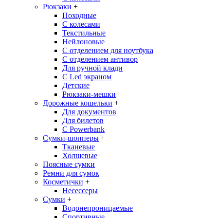
Рюкзаки
+
Походные
С колесами
Текстильные
Нейлоновые
С отделением для ноутбука
С отделением антивор
Для ручной клади
С Led экраном
Детские
Рюкзаки-мешки
Дорожные кошельки
+
Для документов
Для билетов
С Powerbank
Сумки-шопперы
+
Тканевые
Холщевые
Поясные сумки
Ремни для сумок
Косметички
+
Несессеры
Сумки
+
Водонепроницаемые
Спортивные