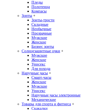
Пледы
Полотенца
Компасы
Зонты
+
Зонты-трости
Складные
Необычные
Прозрачные
Мужские
Женские
Бизнес зонты
Солнцезащитные очки
+
Мужские
Женские
Унисекс
Для похода
Наручные часы
+
Смарт-часы
Женские
Мужские
Унисекс
Наручные часы электронные
Механические
Товары для спорта и фитнеса
+
Скакалки