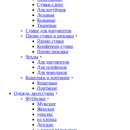
Сумки-слинг
Для ноутбуков
Деловые
Кожаные
Тканевые
Сумки для документов
Промо сумки и рюкзаки
+
Промо сумки
Конференц-сумки
Промо рюкзаки
Чехлы
+
Для документов
Для телефонов
Для чемоданов
Кошельки и портмоне
+
Кошельки
Портмоне
Одежда, аксессуары
+
Футболки
+
Мужские
Женские
унисекс
из хлопка
Детские
с длинным рукавом