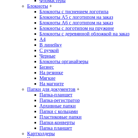
Фломастеры
Блокноты
+
Блокноты с тиснением логотипа
Блокноты А5 с логотипом на заказ
Блокноты А6 с логотипом на заказ
Блокноты с логотипом на пружине
Блокноты с деревянной обложкой на заказ
A4
В линейку
С ручкой
Черные
Блокноты органайзеры
Бизнес
На резинке
Мягкие
На магните
Папки для документов
+
Папка-планшет
Папка-регистратор
Архивные папки
Папки с кольцами
Пластиковые папки
Папки-конверты
Папка планшет
Картхолдеры