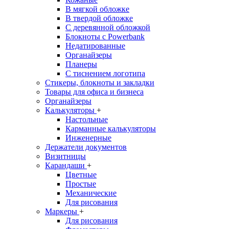
В мягкой обложке
В твердой обложке
С деревянной обложкой
Блокноты с Powerbank
Недатированные
Органайзеры
Планеры
С тиснением логотипа
Стикеры, блокноты и закладки
Товары для офиса и бизнеса
Органайзеры
Калькуляторы
+
Настольные
Карманные калькуляторы
Инженерные
Держатели документов
Визитницы
Карандаши
+
Цветные
Простые
Механические
Для рисования
Маркеры
+
Для рисования