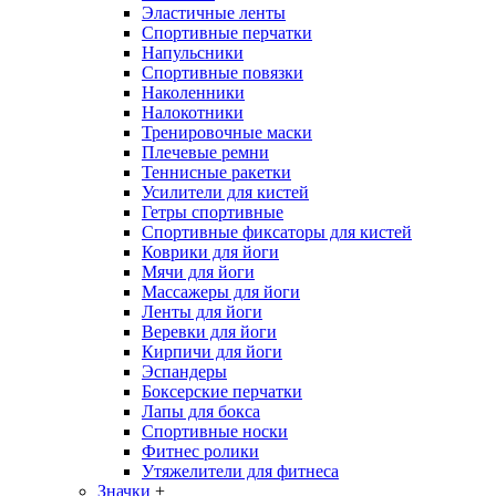
Эластичные ленты
Спортивные перчатки
Напульсники
Спортивные повязки
Наколенники
Налокотники
Тренировочные маски
Плечевые ремни
Теннисные ракетки
Усилители для кистей
Гетры спортивные
Спортивные фиксаторы для кистей
Коврики для йоги
Мячи для йоги
Массажеры для йоги
Ленты для йоги
Веревки для йоги
Кирпичи для йоги
Эспандеры
Боксерские перчатки
Лапы для бокса
Спортивные носки
Фитнес ролики
Утяжелители для фитнеса
Значки
+