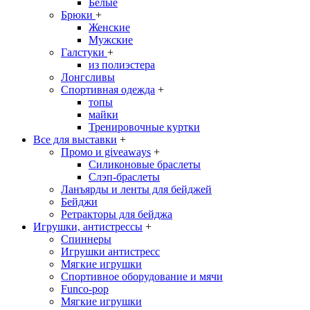
Белые
Брюки
+
Женские
Мужские
Галстуки
+
из полиэстера
Лонгсливы
Спортивная одежда
+
топы
майки
Тренировочные куртки
Все для выставки
+
Промо и giveaways
+
Силиконовые браслеты
Cлэп-браслеты
Ланъярды и ленты для бейджей
Бейджи
Ретракторы для бейджа
Игрушки, антистрессы
+
Спиннеры
Игрушки антистресс
Мягкие игрушки
Спортивное оборудование и мячи
Funco-pop
Мягкие игрушки