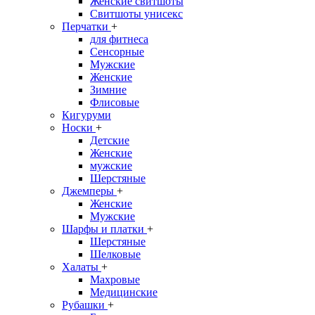
Женские свитшоты
Свитшоты унисекс
Перчатки
+
для фитнеса
Сенсорные
Мужские
Женские
Зимние
Флисовые
Кигуруми
Носки
+
Детские
Женские
мужские
Шерстяные
Джемперы
+
Женские
Мужские
Шарфы и платки
+
Шерстяные
Шелковые
Халаты
+
Махровые
Медицинские
Рубашки
+