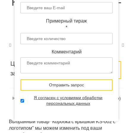
Коробка с крышкой KS-
002 с логотипом
Примерный тираж
*
Комментарий
Цена по
Оставить
Заказать
запросу
заявку
образец
Отправить запрос
Я согласен с условиями обработки
Наличие:
В наличии
(на удалённом складе в Китае)
персональных данных
Доставка:
от 12 дней
Выбранный товар "Коробка с крышкой KS-002 с
логотипом" мы можем изменить под ваши