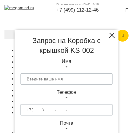
По всем вопросам Пн-Пт 8-18
+7 (499) 112-12-46
Каталог продукции
Запрос на Коробка с
крышкой KS-002
Гаджеты и техника
+
Аксессуары
+
Имя
Офис и работа
+
Все для дома
+
*
Подарки к праздникам
+
Рюкзаки и сумки
+
Одежда, аксессуары
+
Все для выставки
+
Телефон
Игрушки, антистрессы
+
*
Инструменты, светильники
+
Особое
+
Упаковка с логотипом
+
Почта
*