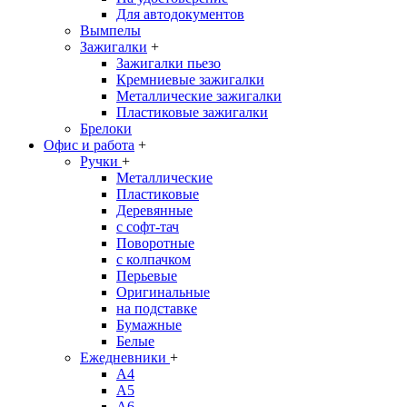
Для автодокументов
Вымпелы
Зажигалки
+
Зажигалки пьезо
Кремниевые зажигалки
Металлические зажигалки
Пластиковые зажигалки
Брелоки
Офис и работа
+
Ручки
+
Металлические
Пластиковые
Деревянные
с софт-тач
Поворотные
с колпачком
Перьевые
Оригинальные
на подставке
Бумажные
Белые
Ежедневники
+
A4
A5
A6