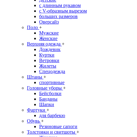
с длинным рукавом
с V-образным вырезом
больших размеров
Оверсайз
Поло
+
Мужские
Женские
Верхняя одежда
+
Дождевик
Куртки
Ветровки
Жилеты
Спецодежда
Штаны
+
спортивные
Головные уборы
+
Бейсболки
Банданы
Шапки
Фартуки
+
для барбекю
Обувь
+
Резиновые сапоги
Толстовки и свитшоты
+