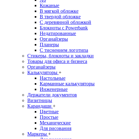
Кожаные
В мягкой обложке
В твердой обложке
С деревянной обложкой
Блокноты с Powerbank
Недатированные
Органайзеры
Планеры
С тиснением логотипа
Стикеры, блокноты и закладки
Товары для офиса и бизнеса
Органайзеры
Калькуляторы
+
Настольные
Карманные калькуляторы
Инженерные
Держатели документов
Визитницы
Карандаши
+
Цветные
Простые
Механические
Для рисования
Маркеры
+