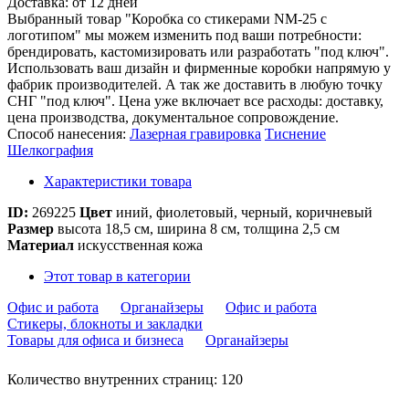
Доставка:
от 12 дней
Выбранный товар "Коробка со стикерами NM-25 с
логотипом" мы можем изменить под ваши потребности:
брендировать, кастомизировать или разработать "под ключ".
Использовать ваш дизайн и фирменные коробки напрямую у
фабрик производителей. А так же доставить в любую точку
СНГ "под ключ". Цена уже включает все расходы: доставку,
цена производства, документальное сопровождение.
Способ нанесения:
Лазерная гравировка
Тиснение
Шелкография
Характеристики товара
ID:
269225
Цвет
иний, фиолетовый, черный, коричневый
Размер
высота 18,5 см, ширина 8 см, толщина 2,5 см
Материал
искусственная кожа
Этот товар в категории
Офис и работа
Органайзеры
Офис и работа
Стикеры, блокноты и закладки
Товары для офиса и бизнеса
Органайзеры
Количество внутренних страниц: 120