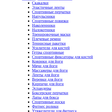
Скакалки
Эластичные ленты
Спортивные перчатки
Напульсники
Спортивные повязки
Наколенники
Налокотники
Тренировочные маски
Плечевые ремни
Теннисные ракетки
Усилители для кистей
Гетры спортивные
Спортивные фиксаторы для кистей
Коврики для йоги
Мячи для йоги
Массажеры для йоги
Ленты для йоги
Веревки для йоги
Кирпичи для йоги
Эспандеры
Боксерские перчатки
Лапы для бокса
Спортивные носки
Фитнес ролики
Утяжелители для фитнеса