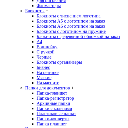
Для рисования
Фломастеры
Блокноты
+
Блокноты с тиснением логотипа
Блокноты А5 с логотипом на заказ
Блокноты А6 с логотипом на заказ
Блокноты с логотипом на пружине
Блокноты с деревянной обложкой на заказ
A4
В линейку
С ручкой
Черные
Блокноты органайзеры
Бизнес
На резинке
Мягкие
На магните
Папки для документов
+
Папка-планшет
Папка-регистратор
Архивные папки
Папки с кольцами
Пластиковые папки
Папки-конверты
Папка планшет