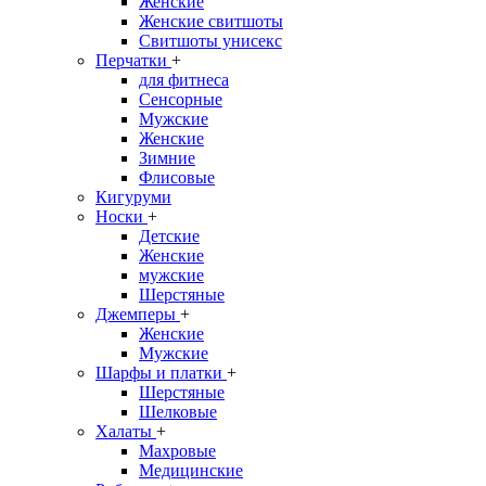
Женские
Женские свитшоты
Свитшоты унисекс
Перчатки
+
для фитнеса
Сенсорные
Мужские
Женские
Зимние
Флисовые
Кигуруми
Носки
+
Детские
Женские
мужские
Шерстяные
Джемперы
+
Женские
Мужские
Шарфы и платки
+
Шерстяные
Шелковые
Халаты
+
Махровые
Медицинские