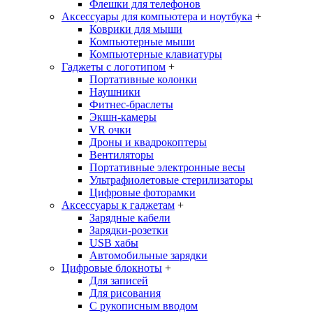
Флешки для телефонов
Аксессуары для компьютера и ноутбука
+
Коврики для мыши
Компьютерные мыши
Компьютерные клавиатуры
Гаджеты с логотипом
+
Портативные колонки
Наушники
Фитнес-браслеты
Экшн-камеры
VR очки
Дроны и квадрокоптеры
Вентиляторы
Портативные электронные весы
Ультрафиолетовые стерилизаторы
Цифровые фоторамки
Аксессуары к гаджетам
+
Зарядные кабели
Зарядки-розетки
USB хабы
Автомобильные зарядки
Цифровые блокноты
+
Для записей
Для рисования
С рукописным вводом