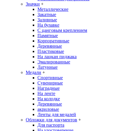
Значки
+
Металлические
Закатные
Заливные
На булавке
С цанговым креплением
Памятные
Корпоративные
Деревянные
Пластиковые
На лацкан пиджака
Эмалированные
Латунные
Медали
+
Спортивные
Сувенирные
Наградные
На ленте
На колодке
Деревянные
акриловые
Ленты для медалей
Обложки для документов
+
Для паспорта
На удостоверение