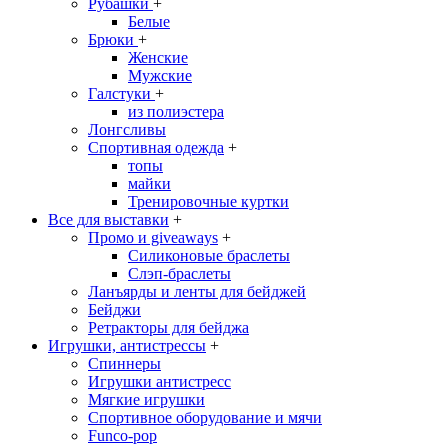
Рубашки
+
Белые
Брюки
+
Женские
Мужские
Галстуки
+
из полиэстера
Лонгсливы
Спортивная одежда
+
топы
майки
Тренировочные куртки
Все для выставки
+
Промо и giveaways
+
Силиконовые браслеты
Cлэп-браслеты
Ланъярды и ленты для бейджей
Бейджи
Ретракторы для бейджа
Игрушки, антистрессы
+
Спиннеры
Игрушки антистресс
Мягкие игрушки
Спортивное оборудование и мячи
Funco-pop