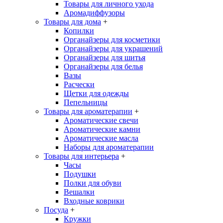
Товары для личного ухода
Аромадиффузоры
Товары для дома
+
Копилки
Органайзеры для косметики
Органайзеры для украшений
Органайзеры для шитья
Органайзеры для белья
Вазы
Расчески
Щетки для одежды
Пепельницы
Товары для ароматерапии
+
Ароматические свечи
Ароматические камни
Ароматические масла
Наборы для ароматерапии
Товары для интерьера
+
Часы
Подушки
Полки для обуви
Вешалки
Входные коврики
Посуда
+
Кружки