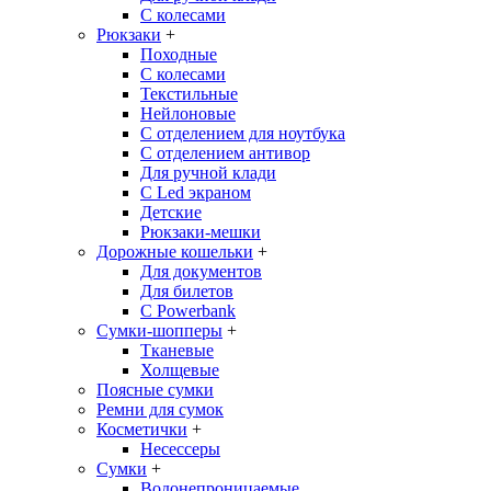
С колесами
Рюкзаки
+
Походные
С колесами
Текстильные
Нейлоновые
С отделением для ноутбука
С отделением антивор
Для ручной клади
С Led экраном
Детские
Рюкзаки-мешки
Дорожные кошельки
+
Для документов
Для билетов
С Powerbank
Сумки-шопперы
+
Тканевые
Холщевые
Поясные сумки
Ремни для сумок
Косметички
+
Несессеры
Сумки
+
Водонепроницаемые