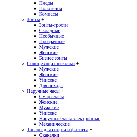
Пледы
Полотенца
Компасы
Зонты
+
Зонты-трости
Складные
Необычные
Прозрачные
Мужские
Женские
Бизнес зонты
Солнцезащитные очки
+
Мужские
Женские
Унисекс
Для похода
Наручные часы
+
Смарт-часы
Женские
Мужские
Унисекс
Наручные часы электронные
Механические
Товары для спорта и фитнеса
+
Скакалки