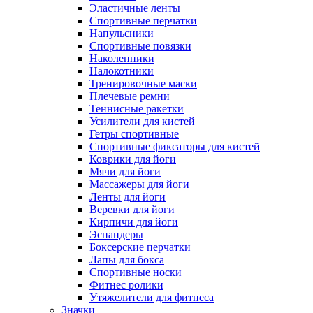
Эластичные ленты
Спортивные перчатки
Напульсники
Спортивные повязки
Наколенники
Налокотники
Тренировочные маски
Плечевые ремни
Теннисные ракетки
Усилители для кистей
Гетры спортивные
Спортивные фиксаторы для кистей
Коврики для йоги
Мячи для йоги
Массажеры для йоги
Ленты для йоги
Веревки для йоги
Кирпичи для йоги
Эспандеры
Боксерские перчатки
Лапы для бокса
Спортивные носки
Фитнес ролики
Утяжелители для фитнеса
Значки
+