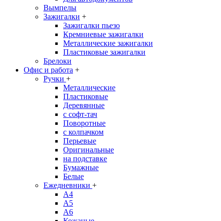
Вымпелы
Зажигалки
+
Зажигалки пьезо
Кремниевые зажигалки
Металлические зажигалки
Пластиковые зажигалки
Брелоки
Офис и работа
+
Ручки
+
Металлические
Пластиковые
Деревянные
с софт-тач
Поворотные
с колпачком
Перьевые
Оригинальные
на подставке
Бумажные
Белые
Ежедневники
+
A4
A5
A6
Кожаные