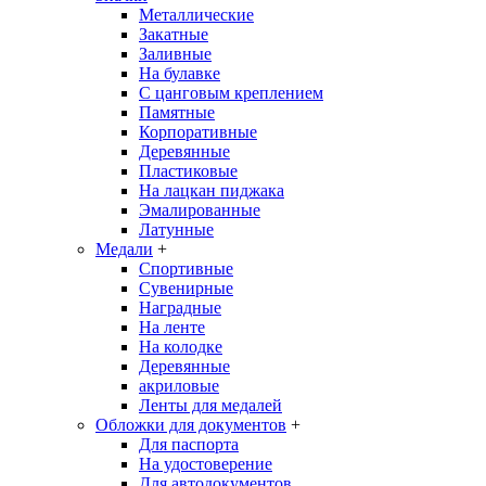
Металлические
Закатные
Заливные
На булавке
С цанговым креплением
Памятные
Корпоративные
Деревянные
Пластиковые
На лацкан пиджака
Эмалированные
Латунные
Медали
+
Спортивные
Сувенирные
Наградные
На ленте
На колодке
Деревянные
акриловые
Ленты для медалей
Обложки для документов
+
Для паспорта
На удостоверение
Для автодокументов