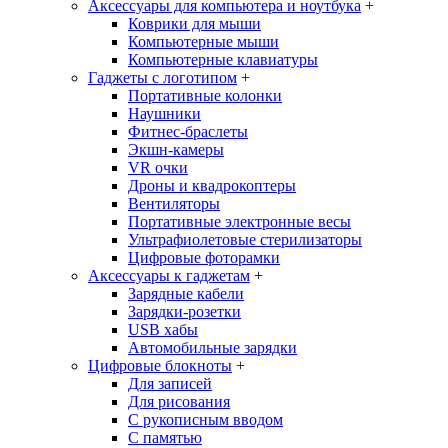
Аксессуары для компьютера и ноутбука
+
Коврики для мыши
Компьютерные мыши
Компьютерные клавиатуры
Гаджеты с логотипом
+
Портативные колонки
Наушники
Фитнес-браслеты
Экшн-камеры
VR очки
Дроны и квадрокоптеры
Вентиляторы
Портативные электронные весы
Ультрафиолетовые стерилизаторы
Цифровые фоторамки
Аксессуары к гаджетам
+
Зарядные кабели
Зарядки-розетки
USB хабы
Автомобильные зарядки
Цифровые блокноты
+
Для записей
Для рисования
С рукописным вводом
С памятью