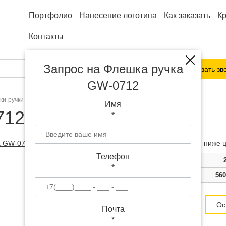
Портфолио
Нанесение логотипа
Как заказать
К
Контакты
Запрос на Флешка ручка
Заказать зв
GW-0712
ки-ручки
Флешка ручка GW-0712
Имя
12 с логотипом
*
Чем больше тираж, тем ниже ц
Телефон
Тираж
100
*
Цена
580 руб.
560
Цена от 530
руб.
Ос
Почта
*