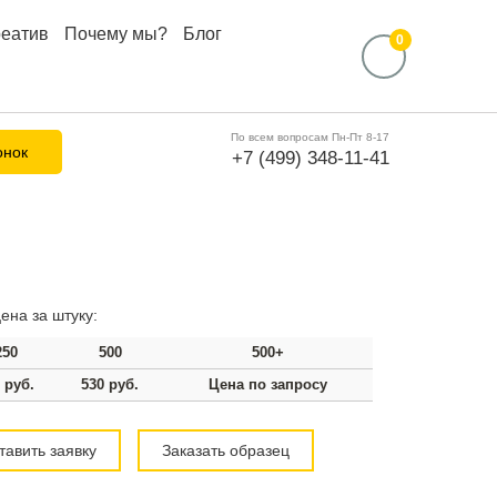
реатив
Почему мы?
Блог
0
По всем вопросам Пн-Пт 8-17
онок
+7 (499) 348-11-41
ена за штуку:
250
500
500+
 руб.
530 руб.
Цена по запросу
тавить заявку
Заказать образец