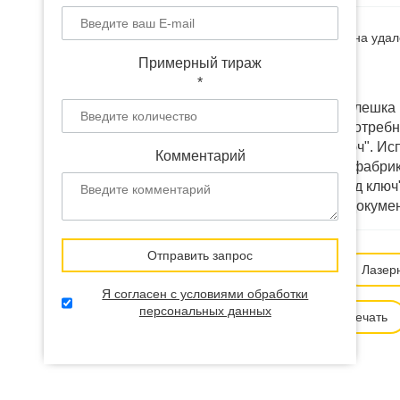
Наличие:
В наличии
(на удал
Примерный тираж
Доставка:
от 12 дней
*
Выбранный товар "Флешка 
изменить под ваши потребн
разработать "под ключ". И
Комментарий
коробки напрямую у фабрик 
любую точку СНГ "под ключ"
цена производства, докуме
Отправить запрос
Способ нанесения:
Лазер
Я согласен с условиями обработки
персональных данных
Ультрафиолетовая печать