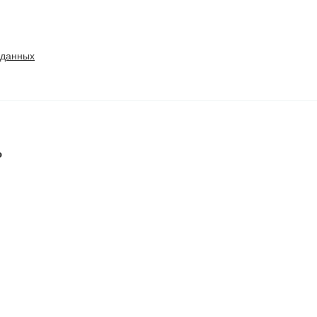
 данных
ь