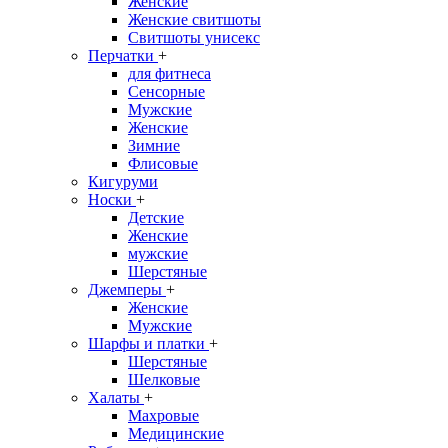
Женские
Женские свитшоты
Свитшоты унисекс
Перчатки
+
для фитнеса
Сенсорные
Мужские
Женские
Зимние
Флисовые
Кигуруми
Носки
+
Детские
Женские
мужские
Шерстяные
Джемперы
+
Женские
Мужские
Шарфы и платки
+
Шерстяные
Шелковые
Халаты
+
Махровые
Медицинские