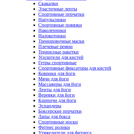
Скакалки
Эластичные ленты
Спортивные перчатки
Напульсники
Спортивные повязки
Наколенники
Налокотники
Тренировочные маски
Плечевые ремни
Теннисные ракетки
Усилители для кистей
Гетры спортивные
Спортивные фиксаторы для кистей
Коврики для йоги
Мячи для йоги
Массажеры для йоги
Ленты для йоги
Веревки для йоги
Кирпичи для йоги
Эспандеры
Боксерские перчатки
Лапы для бокса
Спортивные носки
Фитнес ролики
Утяжелители для фитнеса