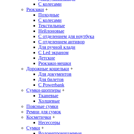
С колесами
Рюкзаки
+
Походные
С колесами
Текстильные
Нейлоновые
С отделением для ноутбука
С отделением антивор
Для ручной клади
С Led экраном
Детские
Рюкзаки-мешки
Дорожные кошельки
+
Для документов
Для билетов
С Powerbank
Сумки-шопперы
+
Тканевые
Холщевые
Поясные сумки
Ремни для сумок
Косметички
+
Несессеры
Сумки
+
Водонепроницаемые