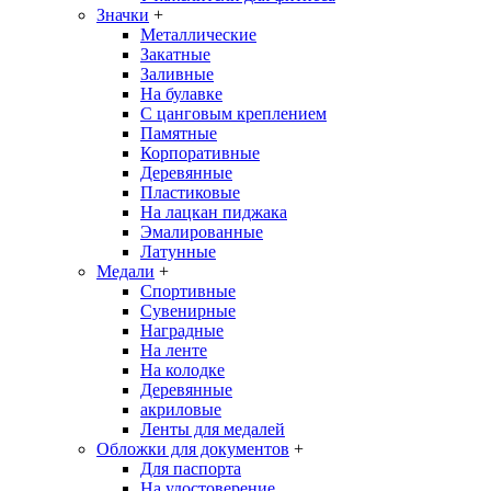
Значки
+
Металлические
Закатные
Заливные
На булавке
С цанговым креплением
Памятные
Корпоративные
Деревянные
Пластиковые
На лацкан пиджака
Эмалированные
Латунные
Медали
+
Спортивные
Сувенирные
Наградные
На ленте
На колодке
Деревянные
акриловые
Ленты для медалей
Обложки для документов
+
Для паспорта
На удостоверение