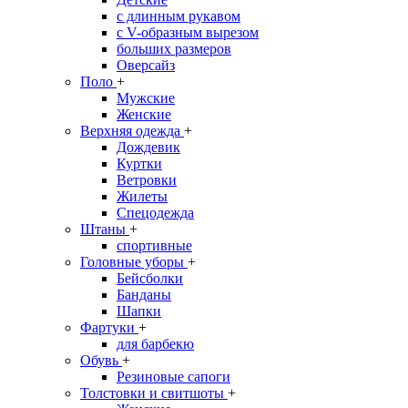
с длинным рукавом
с V-образным вырезом
больших размеров
Оверсайз
Поло
+
Мужские
Женские
Верхняя одежда
+
Дождевик
Куртки
Ветровки
Жилеты
Спецодежда
Штаны
+
спортивные
Головные уборы
+
Бейсболки
Банданы
Шапки
Фартуки
+
для барбекю
Обувь
+
Резиновые сапоги
Толстовки и свитшоты
+