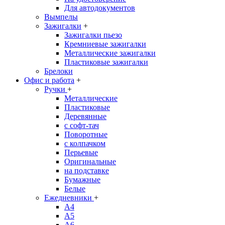
Для автодокументов
Вымпелы
Зажигалки
+
Зажигалки пьезо
Кремниевые зажигалки
Металлические зажигалки
Пластиковые зажигалки
Брелоки
Офис и работа
+
Ручки
+
Металлические
Пластиковые
Деревянные
с софт-тач
Поворотные
с колпачком
Перьевые
Оригинальные
на подставке
Бумажные
Белые
Ежедневники
+
A4
A5
A6