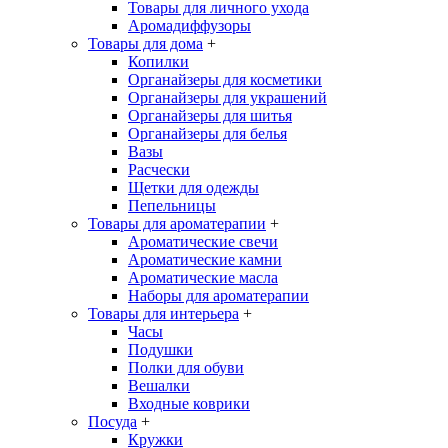
Товары для личного ухода
Аромадиффузоры
Товары для дома
+
Копилки
Органайзеры для косметики
Органайзеры для украшений
Органайзеры для шитья
Органайзеры для белья
Вазы
Расчески
Щетки для одежды
Пепельницы
Товары для ароматерапии
+
Ароматические свечи
Ароматические камни
Ароматические масла
Наборы для ароматерапии
Товары для интерьера
+
Часы
Подушки
Полки для обуви
Вешалки
Входные коврики
Посуда
+
Кружки