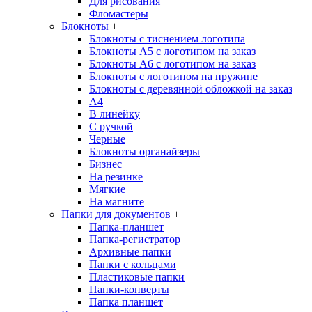
Для рисования
Фломастеры
Блокноты
+
Блокноты с тиснением логотипа
Блокноты А5 с логотипом на заказ
Блокноты А6 с логотипом на заказ
Блокноты с логотипом на пружине
Блокноты с деревянной обложкой на заказ
A4
В линейку
С ручкой
Черные
Блокноты органайзеры
Бизнес
На резинке
Мягкие
На магните
Папки для документов
+
Папка-планшет
Папка-регистратор
Архивные папки
Папки с кольцами
Пластиковые папки
Папки-конверты
Папка планшет