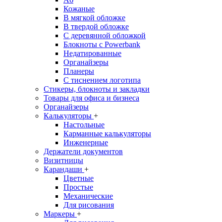
Кожаные
В мягкой обложке
В твердой обложке
С деревянной обложкой
Блокноты с Powerbank
Недатированные
Органайзеры
Планеры
С тиснением логотипа
Стикеры, блокноты и закладки
Товары для офиса и бизнеса
Органайзеры
Калькуляторы
+
Настольные
Карманные калькуляторы
Инженерные
Держатели документов
Визитницы
Карандаши
+
Цветные
Простые
Механические
Для рисования
Маркеры
+