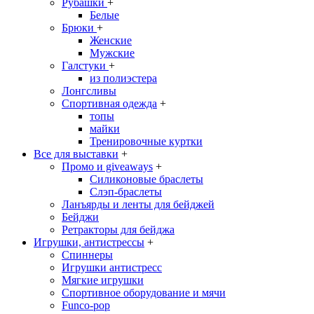
Рубашки
+
Белые
Брюки
+
Женские
Мужские
Галстуки
+
из полиэстера
Лонгсливы
Спортивная одежда
+
топы
майки
Тренировочные куртки
Все для выставки
+
Промо и giveaways
+
Силиконовые браслеты
Cлэп-браслеты
Ланъярды и ленты для бейджей
Бейджи
Ретракторы для бейджа
Игрушки, антистрессы
+
Спиннеры
Игрушки антистресс
Мягкие игрушки
Спортивное оборудование и мячи
Funco-pop