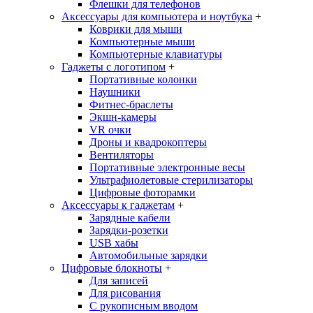
Флешки для телефонов
Аксессуары для компьютера и ноутбука
+
Коврики для мыши
Компьютерные мыши
Компьютерные клавиатуры
Гаджеты с логотипом
+
Портативные колонки
Наушники
Фитнес-браслеты
Экшн-камеры
VR очки
Дроны и квадрокоптеры
Вентиляторы
Портативные электронные весы
Ультрафиолетовые стерилизаторы
Цифровые фоторамки
Аксессуары к гаджетам
+
Зарядные кабели
Зарядки-розетки
USB хабы
Автомобильные зарядки
Цифровые блокноты
+
Для записей
Для рисования
С рукописным вводом