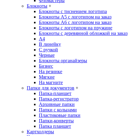
Фломастеры
Блокноты
+
Блокноты с тиснением логотипа
Блокноты А5 с логотипом на заказ
Блокноты А6 с логотипом на заказ
Блокноты с логотипом на пружине
Блокноты с деревянной обложкой на заказ
A4
В линейку
С ручкой
Черные
Блокноты органайзеры
Бизнес
На резинке
Мягкие
На магните
Папки для документов
+
Папка-планшет
Папка-регистратор
Архивные папки
Папки с кольцами
Пластиковые папки
Папки-конверты
Папка планшет
Картхолдеры