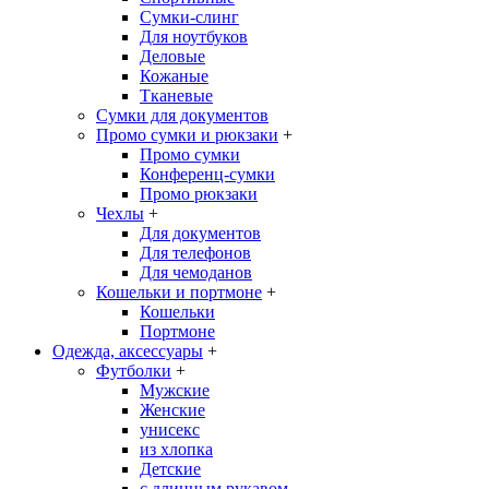
Сумки-слинг
Для ноутбуков
Деловые
Кожаные
Тканевые
Сумки для документов
Промо сумки и рюкзаки
+
Промо сумки
Конференц-сумки
Промо рюкзаки
Чехлы
+
Для документов
Для телефонов
Для чемоданов
Кошельки и портмоне
+
Кошельки
Портмоне
Одежда, аксессуары
+
Футболки
+
Мужские
Женские
унисекс
из хлопка
Детские
с длинным рукавом