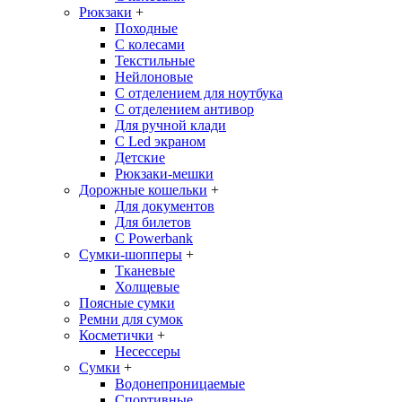
Рюкзаки
+
Походные
С колесами
Текстильные
Нейлоновые
С отделением для ноутбука
С отделением антивор
Для ручной клади
С Led экраном
Детские
Рюкзаки-мешки
Дорожные кошельки
+
Для документов
Для билетов
С Powerbank
Сумки-шопперы
+
Тканевые
Холщевые
Поясные сумки
Ремни для сумок
Косметички
+
Несессеры
Сумки
+
Водонепроницаемые
Спортивные