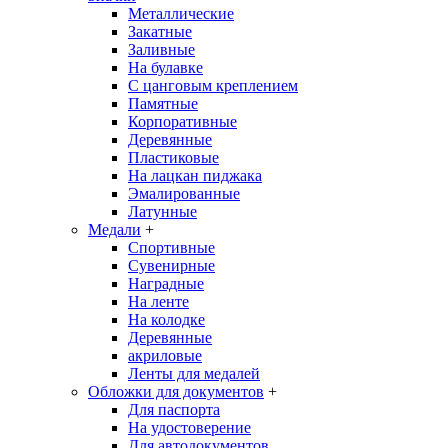
Металлические
Закатные
Заливные
На булавке
С цанговым креплением
Памятные
Корпоративные
Деревянные
Пластиковые
На лацкан пиджака
Эмалированные
Латунные
Медали
+
Спортивные
Сувенирные
Наградные
На ленте
На колодке
Деревянные
акриловые
Ленты для медалей
Обложки для документов
+
Для паспорта
На удостоверение
Для автодокументов