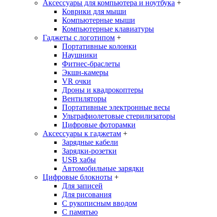
Аксессуары для компьютера и ноутбука
+
Коврики для мыши
Компьютерные мыши
Компьютерные клавиатуры
Гаджеты с логотипом
+
Портативные колонки
Наушники
Фитнес-браслеты
Экшн-камеры
VR очки
Дроны и квадрокоптеры
Вентиляторы
Портативные электронные весы
Ультрафиолетовые стерилизаторы
Цифровые фоторамки
Аксессуары к гаджетам
+
Зарядные кабели
Зарядки-розетки
USB хабы
Автомобильные зарядки
Цифровые блокноты
+
Для записей
Для рисования
С рукописным вводом
С памятью