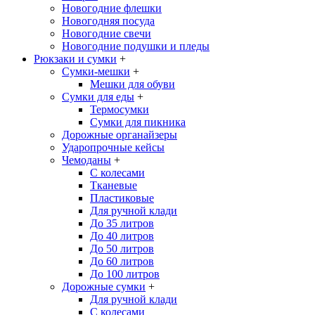
Новогодние флешки
Новогодняя посуда
Новогодние свечи
Новогодние подушки и пледы
Рюкзаки и сумки
+
Сумки-мешки
+
Мешки для обуви
Сумки для еды
+
Термосумки
Сумки для пикника
Дорожные органайзеры
Ударопрочные кейсы
Чемоданы
+
С колесами
Тканевые
Пластиковые
Для ручной клади
До 35 литров
До 40 литров
До 50 литров
До 60 литров
До 100 литров
Дорожные сумки
+
Для ручной клади
С колесами