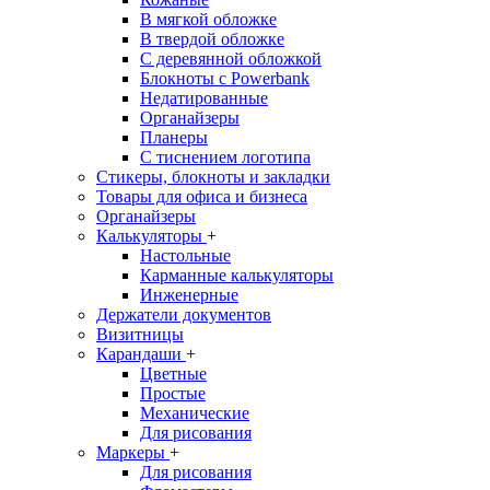
В мягкой обложке
В твердой обложке
С деревянной обложкой
Блокноты с Powerbank
Недатированные
Органайзеры
Планеры
С тиснением логотипа
Стикеры, блокноты и закладки
Товары для офиса и бизнеса
Органайзеры
Калькуляторы
+
Настольные
Карманные калькуляторы
Инженерные
Держатели документов
Визитницы
Карандаши
+
Цветные
Простые
Механические
Для рисования
Маркеры
+
Для рисования