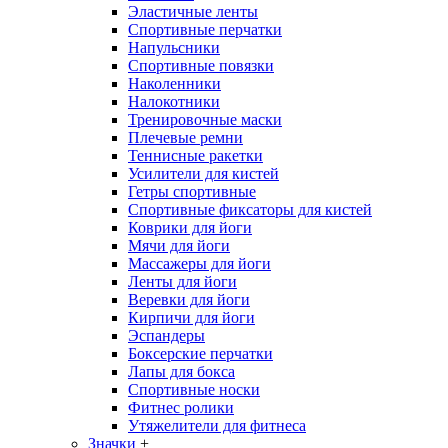
Эластичные ленты
Спортивные перчатки
Напульсники
Спортивные повязки
Наколенники
Налокотники
Тренировочные маски
Плечевые ремни
Теннисные ракетки
Усилители для кистей
Гетры спортивные
Спортивные фиксаторы для кистей
Коврики для йоги
Мячи для йоги
Массажеры для йоги
Ленты для йоги
Веревки для йоги
Кирпичи для йоги
Эспандеры
Боксерские перчатки
Лапы для бокса
Спортивные носки
Фитнес ролики
Утяжелители для фитнеса
Значки
+