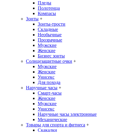
Пледы
Полотенца
Компасы
Зонты
+
Зонты-трости
Складные
Необычные
Прозрачные
Мужские
Женские
Бизнес зонты
Солнцезащитные очки
+
Мужские
Женские
Унисекс
Для похода
Наручные часы
+
Смарт-часы
Женские
Мужские
Унисекс
Наручные часы электронные
Механические
Товары для спорта и фитнеса
+
Скакалки