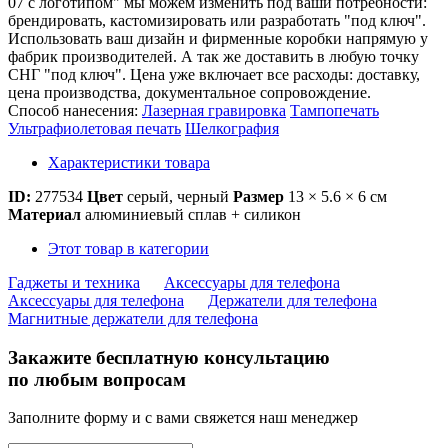
07 с логотипом" мы можем изменить под ваши потребности:
брендировать, кастомизировать или разработать "под ключ".
Использовать ваш дизайн и фирменные коробки напрямую у
фабрик производителей. А так же доставить в любую точку
СНГ "под ключ". Цена уже включает все расходы: доставку,
цена производства, документальное сопровождение.
Способ нанесения:
Лазерная гравировка
Тампопечать
Ультрафиолетовая печать
Шелкография
Характеристики товара
ID:
277534
Цвет
серый, черный
Размер
13 × 5.6 × 6 см
Материал
алюминиевый сплав + силикон
Этот товар в категории
Гаджеты и техника
Аксессуары для телефона
Аксессуары для телефона
Держатели для телефона
Магнитные держатели для телефона
Закажите бесплатную консультацию
по любым вопросам
Заполните форму и с вами свяжется наш менеджер