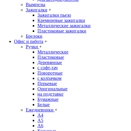
Вымпелы
Зажигалки
+
Зажигалки пьезо
Кремниевые зажигалки
Металлические зажигалки
Пластиковые зажигалки
Брелоки
Офис и работа
+
Ручки
+
Металлические
Пластиковые
Деревянные
с софт-тач
Поворотные
с колпачком
Перьевые
Оригинальные
на подставке
Бумажные
Белые
Ежедневники
+
A4
A5
A6
Кожаные