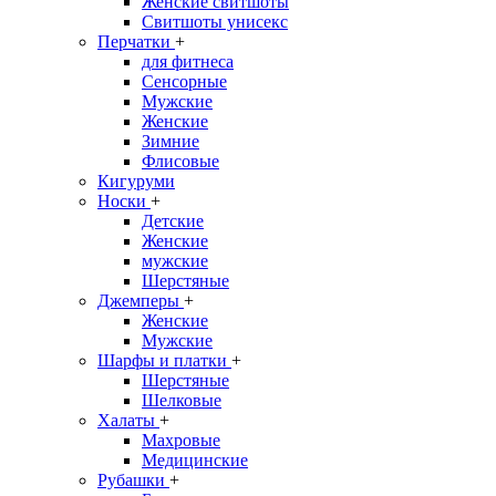
Женские свитшоты
Свитшоты унисекс
Перчатки
+
для фитнеса
Сенсорные
Мужские
Женские
Зимние
Флисовые
Кигуруми
Носки
+
Детские
Женские
мужские
Шерстяные
Джемперы
+
Женские
Мужские
Шарфы и платки
+
Шерстяные
Шелковые
Халаты
+
Махровые
Медицинские
Рубашки
+