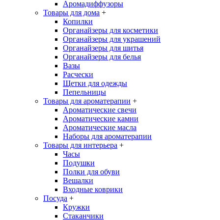
Аромадиффузоры
Товары для дома
+
Копилки
Органайзеры для косметики
Органайзеры для украшений
Органайзеры для шитья
Органайзеры для белья
Вазы
Расчески
Щетки для одежды
Пепельницы
Товары для ароматерапии
+
Ароматические свечи
Ароматические камни
Ароматические масла
Наборы для ароматерапии
Товары для интерьера
+
Часы
Подушки
Полки для обуви
Вешалки
Входные коврики
Посуда
+
Кружки
Стаканчики