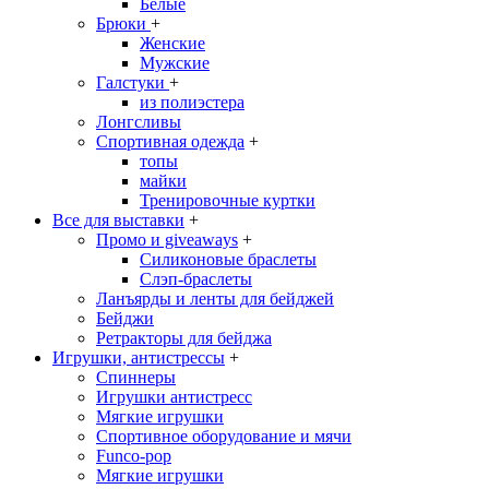
Белые
Брюки
+
Женские
Мужские
Галстуки
+
из полиэстера
Лонгсливы
Спортивная одежда
+
топы
майки
Тренировочные куртки
Все для выставки
+
Промо и giveaways
+
Силиконовые браслеты
Cлэп-браслеты
Ланъярды и ленты для бейджей
Бейджи
Ретракторы для бейджа
Игрушки, антистрессы
+
Спиннеры
Игрушки антистресс
Мягкие игрушки
Спортивное оборудование и мячи
Funco-pop
Мягкие игрушки