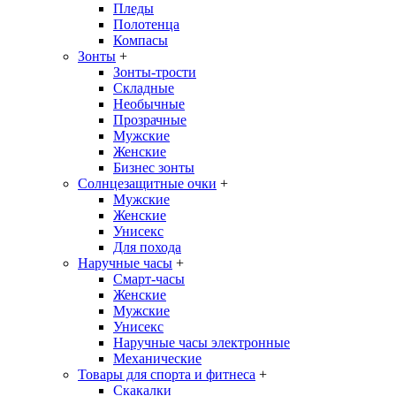
Пледы
Полотенца
Компасы
Зонты
+
Зонты-трости
Складные
Необычные
Прозрачные
Мужские
Женские
Бизнес зонты
Солнцезащитные очки
+
Мужские
Женские
Унисекс
Для похода
Наручные часы
+
Смарт-часы
Женские
Мужские
Унисекс
Наручные часы электронные
Механические
Товары для спорта и фитнеса
+
Скакалки