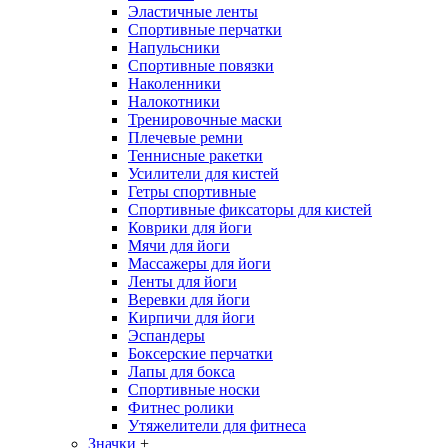
Эластичные ленты
Спортивные перчатки
Напульсники
Спортивные повязки
Наколенники
Налокотники
Тренировочные маски
Плечевые ремни
Теннисные ракетки
Усилители для кистей
Гетры спортивные
Спортивные фиксаторы для кистей
Коврики для йоги
Мячи для йоги
Массажеры для йоги
Ленты для йоги
Веревки для йоги
Кирпичи для йоги
Эспандеры
Боксерские перчатки
Лапы для бокса
Спортивные носки
Фитнес ролики
Утяжелители для фитнеса
Значки
+