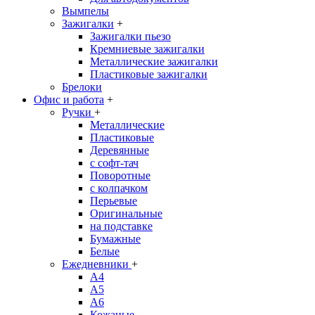
Вымпелы
Зажигалки
+
Зажигалки пьезо
Кремниевые зажигалки
Металлические зажигалки
Пластиковые зажигалки
Брелоки
Офис и работа
+
Ручки
+
Металлические
Пластиковые
Деревянные
с софт-тач
Поворотные
с колпачком
Перьевые
Оригинальные
на подставке
Бумажные
Белые
Ежедневники
+
A4
A5
A6
Кожаные