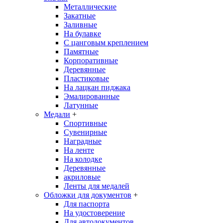
Металлические
Закатные
Заливные
На булавке
С цанговым креплением
Памятные
Корпоративные
Деревянные
Пластиковые
На лацкан пиджака
Эмалированные
Латунные
Медали
+
Спортивные
Сувенирные
Наградные
На ленте
На колодке
Деревянные
акриловые
Ленты для медалей
Обложки для документов
+
Для паспорта
На удостоверение
Для автодокументов