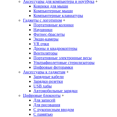
Аксессуары для компьютера и ноутбука
+
Коврики для мыши
Компьютерные мыши
Компьютерные клавиатуры
Гаджеты с логотипом
+
Портативные колонки
Наушники
Фитнес-браслеты
Экшн-камеры
VR очки
Дроны и квадрокоптеры
Вентиляторы
Портативные электронные весы
Ультрафиолетовые стерилизаторы
Цифровые фоторамки
Аксессуары к гаджетам
+
Зарядные кабели
Зарядки-розетки
USB хабы
Автомобильные зарядки
Цифровые блокноты
+
Для записей
Для рисования
С рукописным вводом
С памятью