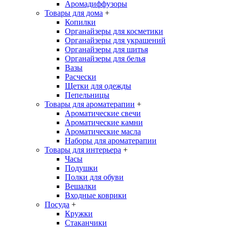
Аромадиффузоры
Товары для дома
+
Копилки
Органайзеры для косметики
Органайзеры для украшений
Органайзеры для шитья
Органайзеры для белья
Вазы
Расчески
Щетки для одежды
Пепельницы
Товары для ароматерапии
+
Ароматические свечи
Ароматические камни
Ароматические масла
Наборы для ароматерапии
Товары для интерьера
+
Часы
Подушки
Полки для обуви
Вешалки
Входные коврики
Посуда
+
Кружки
Стаканчики