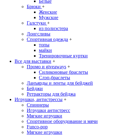
Белые
Брюки
+
Женские
Мужские
Галстуки
+
из полиэстера
Лонгсливы
Спортивная одежда
+
топы
майки
Тренировочные куртки
Все для выставки
+
Промо и giveaways
+
Силиконовые браслеты
Cлэп-браслеты
Ланъярды и ленты для бейджей
Бейджи
Ретракторы для бейджа
Игрушки, антистрессы
+
Спиннеры
Игрушки антистресс
Мягкие игрушки
Спортивное оборудование и мячи
Funco-pop
Мягкие игрушки