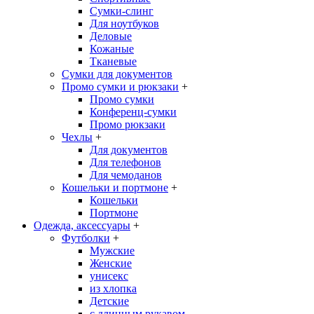
Сумки-слинг
Для ноутбуков
Деловые
Кожаные
Тканевые
Сумки для документов
Промо сумки и рюкзаки
+
Промо сумки
Конференц-сумки
Промо рюкзаки
Чехлы
+
Для документов
Для телефонов
Для чемоданов
Кошельки и портмоне
+
Кошельки
Портмоне
Одежда, аксессуары
+
Футболки
+
Мужские
Женские
унисекс
из хлопка
Детские
с длинным рукавом