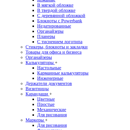
В мягкой обложке
В твердой обложке
С деревянной обложкой
Блокноты с Powerbank
Недатированные
Органайзеры
Планеры
С тиснением логотипа
Стикеры, блокноты и закладки
Товары для офиса и бизнеса
Органайзеры
Калькуляторы
+
Настольные
Карманные калькуляторы
Инженерные
Держатели документов
Визитницы
Карандаши
+
Цветные
Простые
Механические
Для рисования
Маркеры
+
Для рисования