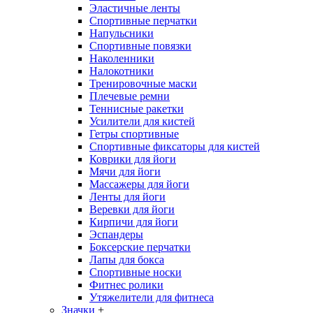
Эластичные ленты
Спортивные перчатки
Напульсники
Спортивные повязки
Наколенники
Налокотники
Тренировочные маски
Плечевые ремни
Теннисные ракетки
Усилители для кистей
Гетры спортивные
Спортивные фиксаторы для кистей
Коврики для йоги
Мячи для йоги
Массажеры для йоги
Ленты для йоги
Веревки для йоги
Кирпичи для йоги
Эспандеры
Боксерские перчатки
Лапы для бокса
Спортивные носки
Фитнес ролики
Утяжелители для фитнеса
Значки
+