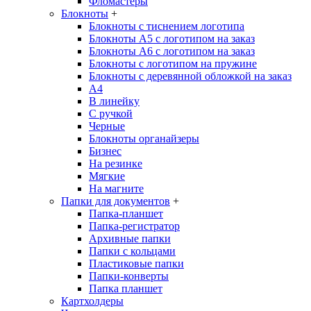
Фломастеры
Блокноты
+
Блокноты с тиснением логотипа
Блокноты А5 с логотипом на заказ
Блокноты А6 с логотипом на заказ
Блокноты с логотипом на пружине
Блокноты с деревянной обложкой на заказ
A4
В линейку
С ручкой
Черные
Блокноты органайзеры
Бизнес
На резинке
Мягкие
На магните
Папки для документов
+
Папка-планшет
Папка-регистратор
Архивные папки
Папки с кольцами
Пластиковые папки
Папки-конверты
Папка планшет
Картхолдеры