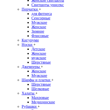
Женские свитшоты
Свитшоты унисекс
Перчатки
+
для фитнеса
Сенсорные
Мужские
Женские
Зимние
Флисовые
Кигуруми
Носки
+
Детские
Женские
мужские
Шерстяные
Джемперы
+
Женские
Мужские
Шарфы и платки
+
Шерстяные
Шелковые
Халаты
+
Махровые
Медицинские
Рубашки
+