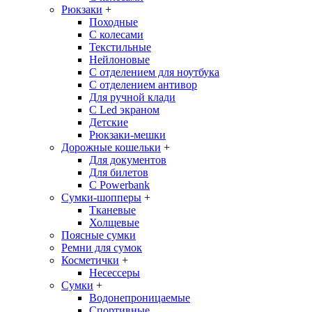
Рюкзаки
+
Походные
С колесами
Текстильные
Нейлоновые
С отделением для ноутбука
С отделением антивор
Для ручной клади
С Led экраном
Детские
Рюкзаки-мешки
Дорожные кошельки
+
Для документов
Для билетов
С Powerbank
Сумки-шопперы
+
Тканевые
Холщевые
Поясные сумки
Ремни для сумок
Косметички
+
Несессеры
Сумки
+
Водонепроницаемые
Спортивные