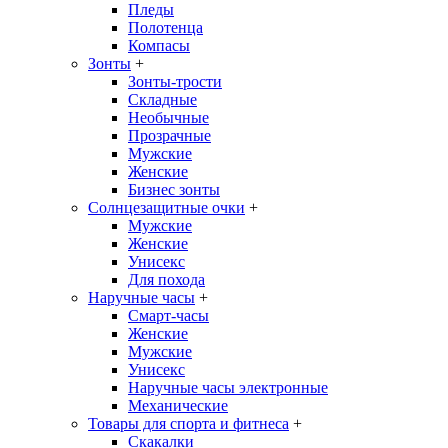
Пледы
Полотенца
Компасы
Зонты
+
Зонты-трости
Складные
Необычные
Прозрачные
Мужские
Женские
Бизнес зонты
Солнцезащитные очки
+
Мужские
Женские
Унисекс
Для похода
Наручные часы
+
Смарт-часы
Женские
Мужские
Унисекс
Наручные часы электронные
Механические
Товары для спорта и фитнеса
+
Скакалки