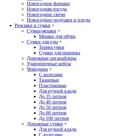
Новогодние флешки
Новогодняя посуда
Новогодние свечи
Новогодние подушки и пледы
Рюкзаки и сумки
+
Сумки-мешки
+
Мешки для обуви
Сумки для еды
+
Термосумки
Сумки для пикника
Дорожные органайзеры
Ударопрочные кейсы
Чемоданы
+
С колесами
Тканевые
Пластиковые
Для ручной клади
До 35 литров
До 40 литров
До 50 литров
До 60 литров
До 100 литров
Дорожные сумки
+
Для ручной клади
С колесами