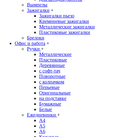
Вымпелы
Зажигалки
+
Зажигалки пьезо
Кремниевые зажигалки
Металлические зажигалки
Пластиковые зажигалки
Брелоки
Офис и работа
+
Ручки
+
Металлические
Пластиковые
Деревянные
с софт-тач
Поворотные
с колпачком
Перьевые
Оригинальные
на подставке
Бумажные
Белые
Ежедневники
+
A4
A5
A6
Кожаные