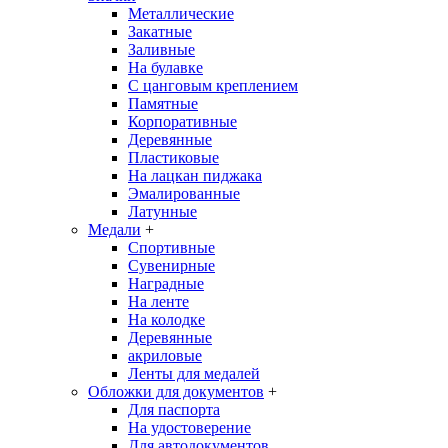
Металлические
Закатные
Заливные
На булавке
С цанговым креплением
Памятные
Корпоративные
Деревянные
Пластиковые
На лацкан пиджака
Эмалированные
Латунные
Медали
+
Спортивные
Сувенирные
Наградные
На ленте
На колодке
Деревянные
акриловые
Ленты для медалей
Обложки для документов
+
Для паспорта
На удостоверение
Для автодокументов