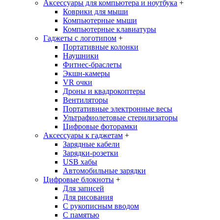
Аксессуары для компьютера и ноутбука
+
Коврики для мыши
Компьютерные мыши
Компьютерные клавиатуры
Гаджеты с логотипом
+
Портативные колонки
Наушники
Фитнес-браслеты
Экшн-камеры
VR очки
Дроны и квадрокоптеры
Вентиляторы
Портативные электронные весы
Ультрафиолетовые стерилизаторы
Цифровые фоторамки
Аксессуары к гаджетам
+
Зарядные кабели
Зарядки-розетки
USB хабы
Автомобильные зарядки
Цифровые блокноты
+
Для записей
Для рисования
С рукописным вводом
С памятью