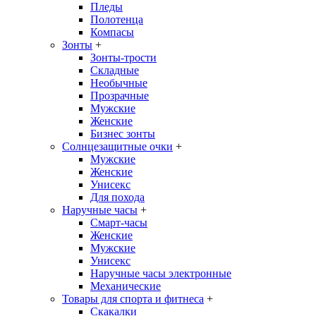
Пледы
Полотенца
Компасы
Зонты
+
Зонты-трости
Складные
Необычные
Прозрачные
Мужские
Женские
Бизнес зонты
Солнцезащитные очки
+
Мужские
Женские
Унисекс
Для похода
Наручные часы
+
Смарт-часы
Женские
Мужские
Унисекс
Наручные часы электронные
Механические
Товары для спорта и фитнеса
+
Скакалки