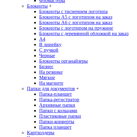
Фломастеры
Блокноты
+
Блокноты с тиснением логотипа
Блокноты А5 с логотипом на заказ
Блокноты А6 с логотипом на заказ
Блокноты с логотипом на пружине
Блокноты с деревянной обложкой на заказ
A4
В линейку
С ручкой
Черные
Блокноты органайзеры
Бизнес
На резинке
Мягкие
На магните
Папки для документов
+
Папка-планшет
Папка-регистратор
Архивные папки
Папки с кольцами
Пластиковые папки
Папки-конверты
Папка планшет
Картхолдеры