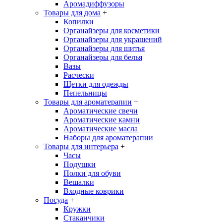
Аромадиффузоры
Товары для дома
+
Копилки
Органайзеры для косметики
Органайзеры для украшений
Органайзеры для шитья
Органайзеры для белья
Вазы
Расчески
Щетки для одежды
Пепельницы
Товары для ароматерапии
+
Ароматические свечи
Ароматические камни
Ароматические масла
Наборы для ароматерапии
Товары для интерьера
+
Часы
Подушки
Полки для обуви
Вешалки
Входные коврики
Посуда
+
Кружки
Стаканчики