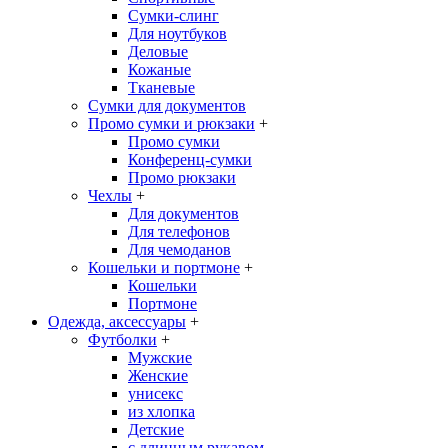
Сумки-слинг
Для ноутбуков
Деловые
Кожаные
Тканевые
Сумки для документов
Промо сумки и рюкзаки
+
Промо сумки
Конференц-сумки
Промо рюкзаки
Чехлы
+
Для документов
Для телефонов
Для чемоданов
Кошельки и портмоне
+
Кошельки
Портмоне
Одежда, аксессуары
+
Футболки
+
Мужские
Женские
унисекс
из хлопка
Детские
с длинным рукавом