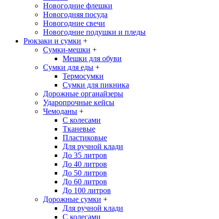
Новогодние флешки
Новогодняя посуда
Новогодние свечи
Новогодние подушки и пледы
Рюкзаки и сумки
+
Сумки-мешки
+
Мешки для обуви
Сумки для еды
+
Термосумки
Сумки для пикника
Дорожные органайзеры
Ударопрочные кейсы
Чемоданы
+
С колесами
Тканевые
Пластиковые
Для ручной клади
До 35 литров
До 40 литров
До 50 литров
До 60 литров
До 100 литров
Дорожные сумки
+
Для ручной клади
С колесами