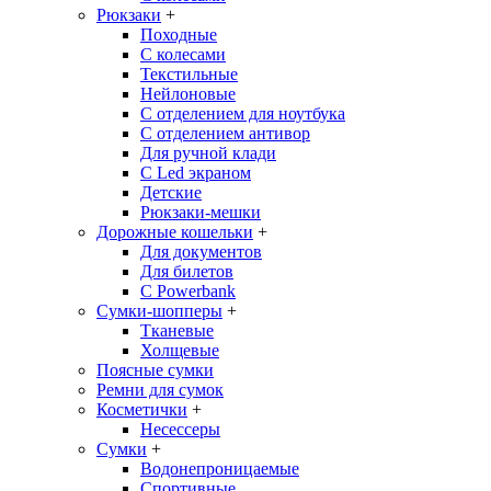
Рюкзаки
+
Походные
С колесами
Текстильные
Нейлоновые
С отделением для ноутбука
С отделением антивор
Для ручной клади
С Led экраном
Детские
Рюкзаки-мешки
Дорожные кошельки
+
Для документов
Для билетов
С Powerbank
Сумки-шопперы
+
Тканевые
Холщевые
Поясные сумки
Ремни для сумок
Косметички
+
Несессеры
Сумки
+
Водонепроницаемые
Спортивные