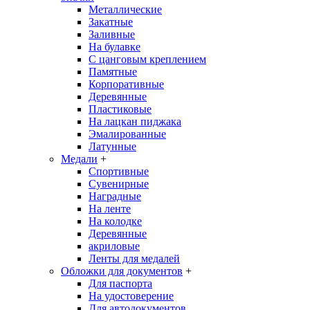
Металлические
Закатные
Заливные
На булавке
С цанговым креплением
Памятные
Корпоративные
Деревянные
Пластиковые
На лацкан пиджака
Эмалированные
Латунные
Медали
+
Спортивные
Сувенирные
Наградные
На ленте
На колодке
Деревянные
акриловые
Ленты для медалей
Обложки для документов
+
Для паспорта
На удостоверение
Для автодокументов