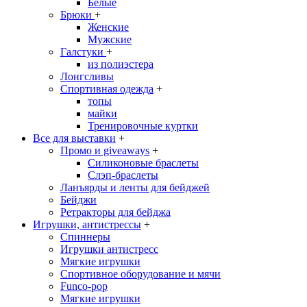
Белые
Брюки
+
Женские
Мужские
Галстуки
+
из полиэстера
Лонгсливы
Спортивная одежда
+
топы
майки
Тренировочные куртки
Все для выставки
+
Промо и giveaways
+
Силиконовые браслеты
Cлэп-браслеты
Ланъярды и ленты для бейджей
Бейджи
Ретракторы для бейджа
Игрушки, антистрессы
+
Спиннеры
Игрушки антистресс
Мягкие игрушки
Спортивное оборудование и мячи
Funco-pop
Мягкие игрушки