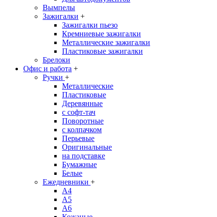
Вымпелы
Зажигалки
+
Зажигалки пьезо
Кремниевые зажигалки
Металлические зажигалки
Пластиковые зажигалки
Брелоки
Офис и работа
+
Ручки
+
Металлические
Пластиковые
Деревянные
с софт-тач
Поворотные
с колпачком
Перьевые
Оригинальные
на подставке
Бумажные
Белые
Ежедневники
+
A4
A5
A6
Кожаные