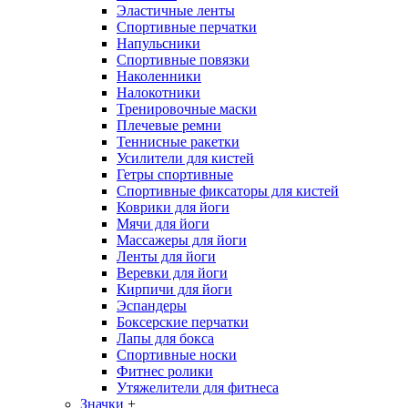
Эластичные ленты
Спортивные перчатки
Напульсники
Спортивные повязки
Наколенники
Налокотники
Тренировочные маски
Плечевые ремни
Теннисные ракетки
Усилители для кистей
Гетры спортивные
Спортивные фиксаторы для кистей
Коврики для йоги
Мячи для йоги
Массажеры для йоги
Ленты для йоги
Веревки для йоги
Кирпичи для йоги
Эспандеры
Боксерские перчатки
Лапы для бокса
Спортивные носки
Фитнес ролики
Утяжелители для фитнеса
Значки
+