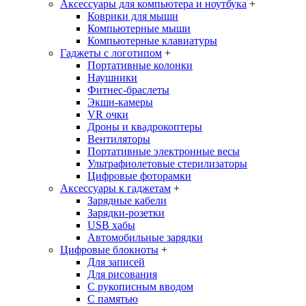
Аксессуары для компьютера и ноутбука
+
Коврики для мыши
Компьютерные мыши
Компьютерные клавиатуры
Гаджеты с логотипом
+
Портативные колонки
Наушники
Фитнес-браслеты
Экшн-камеры
VR очки
Дроны и квадрокоптеры
Вентиляторы
Портативные электронные весы
Ультрафиолетовые стерилизаторы
Цифровые фоторамки
Аксессуары к гаджетам
+
Зарядные кабели
Зарядки-розетки
USB хабы
Автомобильные зарядки
Цифровые блокноты
+
Для записей
Для рисования
С рукописным вводом
С памятью