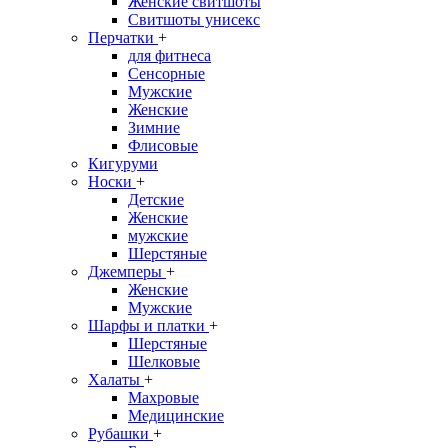
Женские свитшоты
Свитшоты унисекс
Перчатки
+
для фитнеса
Сенсорные
Мужские
Женские
Зимние
Флисовые
Кигуруми
Носки
+
Детские
Женские
мужские
Шерстяные
Джемперы
+
Женские
Мужские
Шарфы и платки
+
Шерстяные
Шелковые
Халаты
+
Махровые
Медицинские
Рубашки
+