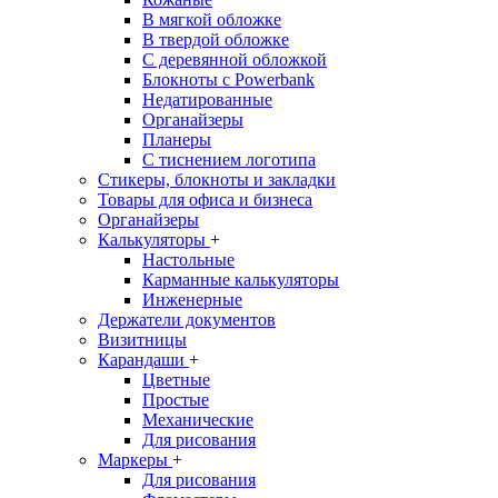
В мягкой обложке
В твердой обложке
С деревянной обложкой
Блокноты с Powerbank
Недатированные
Органайзеры
Планеры
С тиснением логотипа
Стикеры, блокноты и закладки
Товары для офиса и бизнеса
Органайзеры
Калькуляторы
+
Настольные
Карманные калькуляторы
Инженерные
Держатели документов
Визитницы
Карандаши
+
Цветные
Простые
Механические
Для рисования
Маркеры
+
Для рисования