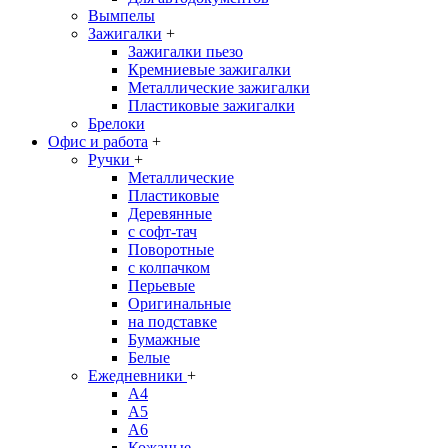
Вымпелы
Зажигалки
+
Зажигалки пьезо
Кремниевые зажигалки
Металлические зажигалки
Пластиковые зажигалки
Брелоки
Офис и работа
+
Ручки
+
Металлические
Пластиковые
Деревянные
с софт-тач
Поворотные
с колпачком
Перьевые
Оригинальные
на подставке
Бумажные
Белые
Ежедневники
+
A4
A5
A6
Кожаные