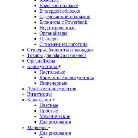
В мягкой обложке
В твердой обложке
С деревянной обложкой
Блокноты с Powerbank
Недатированные
Органайзеры
Планеры
С тиснением логотипа
Стикеры, блокноты и закладки
Товары для офиса и бизнеса
Органайзеры
Калькуляторы
+
Настольные
Карманные калькуляторы
Инженерные
Держатели документов
Визитницы
Карандаши
+
Цветные
Простые
Механические
Для рисования
Маркеры
+
Для рисования