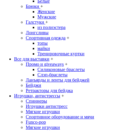
Белые
Брюки
+
Женские
Мужские
Галстуки
+
из полиэстера
Лонгсливы
Спортивная одежда
+
топы
майки
Тренировочные куртки
Все для выставки
+
Промо и giveaways
+
Силиконовые браслеты
Cлэп-браслеты
Ланъярды и ленты для бейджей
Бейджи
Ретракторы для бейджа
Игрушки, антистрессы
+
Спиннеры
Игрушки антистресс
Мягкие игрушки
Спортивное оборудование и мячи
Funco-pop
Мягкие игрушки