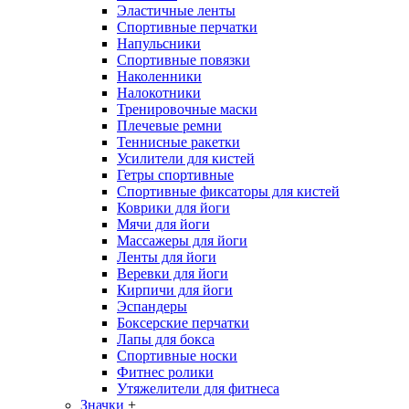
Эластичные ленты
Спортивные перчатки
Напульсники
Спортивные повязки
Наколенники
Налокотники
Тренировочные маски
Плечевые ремни
Теннисные ракетки
Усилители для кистей
Гетры спортивные
Спортивные фиксаторы для кистей
Коврики для йоги
Мячи для йоги
Массажеры для йоги
Ленты для йоги
Веревки для йоги
Кирпичи для йоги
Эспандеры
Боксерские перчатки
Лапы для бокса
Спортивные носки
Фитнес ролики
Утяжелители для фитнеса
Значки
+