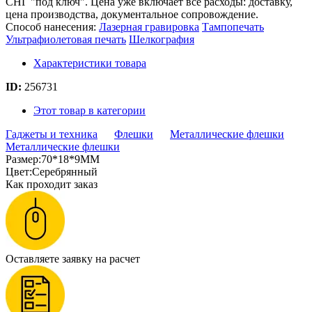
СНГ "под ключ". Цена уже включает все расходы: доставку,
цена производства, документальное сопровождение.
Способ нанесения:
Лазерная гравировка
Тампопечать
Ультрафиолетовая печать
Шелкография
Характеристики товара
ID:
256731
Этот товар в категории
Гаджеты и техника
Флешки
Металлические флешки
Металлические флешки
Размер:70*18*9MM
Цвет:Серебрянный
Как проходит заказ
Оставляете заявку на расчет