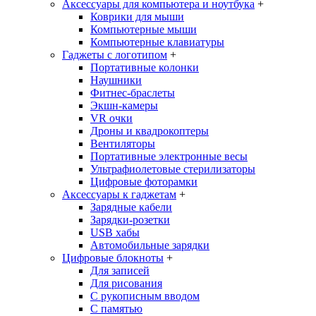
Аксессуары для компьютера и ноутбука
+
Коврики для мыши
Компьютерные мыши
Компьютерные клавиатуры
Гаджеты с логотипом
+
Портативные колонки
Наушники
Фитнес-браслеты
Экшн-камеры
VR очки
Дроны и квадрокоптеры
Вентиляторы
Портативные электронные весы
Ультрафиолетовые стерилизаторы
Цифровые фоторамки
Аксессуары к гаджетам
+
Зарядные кабели
Зарядки-розетки
USB хабы
Автомобильные зарядки
Цифровые блокноты
+
Для записей
Для рисования
С рукописным вводом
С памятью