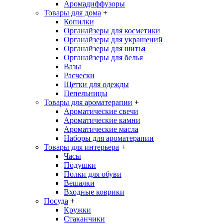
Аромадиффузоры
Товары для дома
+
Копилки
Органайзеры для косметики
Органайзеры для украшений
Органайзеры для шитья
Органайзеры для белья
Вазы
Расчески
Щетки для одежды
Пепельницы
Товары для ароматерапии
+
Ароматические свечи
Ароматические камни
Ароматические масла
Наборы для ароматерапии
Товары для интерьера
+
Часы
Подушки
Полки для обуви
Вешалки
Входные коврики
Посуда
+
Кружки
Стаканчики