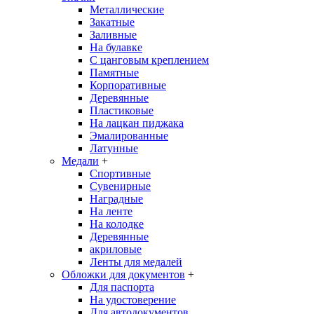
Металлические
Закатные
Заливные
На булавке
С цанговым креплением
Памятные
Корпоративные
Деревянные
Пластиковые
На лацкан пиджака
Эмалированные
Латунные
Медали
+
Спортивные
Сувенирные
Наградные
На ленте
На колодке
Деревянные
акриловые
Ленты для медалей
Обложки для документов
+
Для паспорта
На удостоверение
Для автодокументов