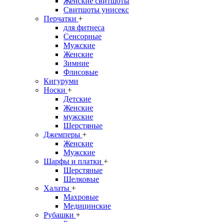
Женские свитшоты
Свитшоты унисекс
Перчатки
+
для фитнеса
Сенсорные
Мужские
Женские
Зимние
Флисовые
Кигуруми
Носки
+
Детские
Женские
мужские
Шерстяные
Джемперы
+
Женские
Мужские
Шарфы и платки
+
Шерстяные
Шелковые
Халаты
+
Махровые
Медицинские
Рубашки
+