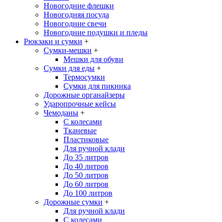
Новогодние флешки
Новогодняя посуда
Новогодние свечи
Новогодние подушки и пледы
Рюкзаки и сумки
+
Сумки-мешки
+
Мешки для обуви
Сумки для еды
+
Термосумки
Сумки для пикника
Дорожные органайзеры
Ударопрочные кейсы
Чемоданы
+
С колесами
Тканевые
Пластиковые
Для ручной клади
До 35 литров
До 40 литров
До 50 литров
До 60 литров
До 100 литров
Дорожные сумки
+
Для ручной клади
С колесами