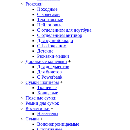
Рюкзаки
+
Походные
С колесами
Текстильные
Нейлоновые
С отделением для ноутбука
С отделением антивор
Для ручной клади
С Led экраном
Детские
Рюкзаки-мешки
Дорожные кошельки
+
Для документов
Для билетов
С Powerbank
Сумки-шопперы
+
Тканевые
Холщевые
Поясные сумки
Ремни для сумок
Косметички
+
Несессеры
Сумки
+
Водонепроницаемые
Спортивные