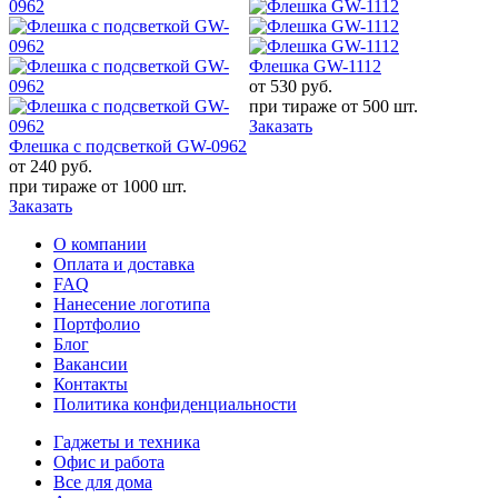
о
п
Флешка GW-1112
З
от 530
руб.
при тираже от
500 шт.
Металлическая флешка GW-
Заказать
0344
2
от 490
руб.
при тираже от
100 шт.
Заказать
О компании
Оплата и доставка
FAQ
Нанесение логотипа
Портфолио
Блог
Вакансии
Контакты
Политика конфиденциальности
Гаджеты и техника
Офис и работа
Все для дома