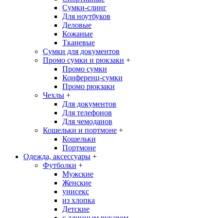
Сумки-слинг
Для ноутбуков
Деловые
Кожаные
Тканевые
Сумки для документов
Промо сумки и рюкзаки
+
Промо сумки
Конференц-сумки
Промо рюкзаки
Чехлы
+
Для документов
Для телефонов
Для чемоданов
Кошельки и портмоне
+
Кошельки
Портмоне
Одежда, аксессуары
+
Футболки
+
Мужские
Женские
унисекс
из хлопка
Детские
с длинным рукавом