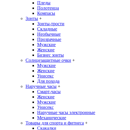
Пледы
Полотенца
Компасы
Зонты
+
Зонты-трости
Складные
Необычные
Прозрачные
Мужские
Женские
Бизнес зонты
Солнцезащитные очки
+
Мужские
Женские
Унисекс
Для похода
Наручные часы
+
Смарт-часы
Женские
Мужские
Унисекс
Наручные часы электронные
Механические
Товары для спорта и фитнеса
+
Скакалки