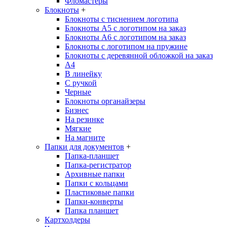
Фломастеры
Блокноты
+
Блокноты с тиснением логотипа
Блокноты А5 с логотипом на заказ
Блокноты А6 с логотипом на заказ
Блокноты с логотипом на пружине
Блокноты с деревянной обложкой на заказ
A4
В линейку
С ручкой
Черные
Блокноты органайзеры
Бизнес
На резинке
Мягкие
На магните
Папки для документов
+
Папка-планшет
Папка-регистратор
Архивные папки
Папки с кольцами
Пластиковые папки
Папки-конверты
Папка планшет
Картхолдеры