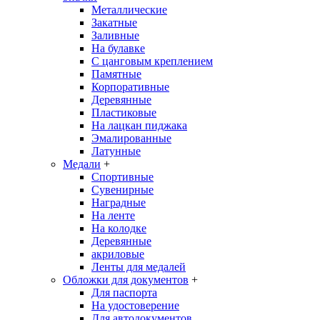
Металлические
Закатные
Заливные
На булавке
С цанговым креплением
Памятные
Корпоративные
Деревянные
Пластиковые
На лацкан пиджака
Эмалированные
Латунные
Медали
+
Спортивные
Сувенирные
Наградные
На ленте
На колодке
Деревянные
акриловые
Ленты для медалей
Обложки для документов
+
Для паспорта
На удостоверение
Для автодокументов