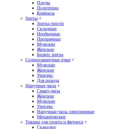
Пледы
Полотенца
Компасы
Зонты
+
Зонты-трости
Складные
Необычные
Прозрачные
Мужские
Женские
Бизнес зонты
Солнцезащитные очки
+
Мужские
Женские
Унисекс
Для похода
Наручные часы
+
Смарт-часы
Женские
Мужские
Унисекс
Наручные часы электронные
Механические
Товары для спорта и фитнеса
+
Скакалки