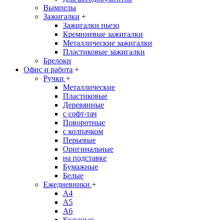
Вымпелы
Зажигалки
+
Зажигалки пьезо
Кремниевые зажигалки
Металлические зажигалки
Пластиковые зажигалки
Брелоки
Офис и работа
+
Ручки
+
Металлические
Пластиковые
Деревянные
с софт-тач
Поворотные
с колпачком
Перьевые
Оригинальные
на подставке
Бумажные
Белые
Ежедневники
+
A4
A5
A6
Кожаные