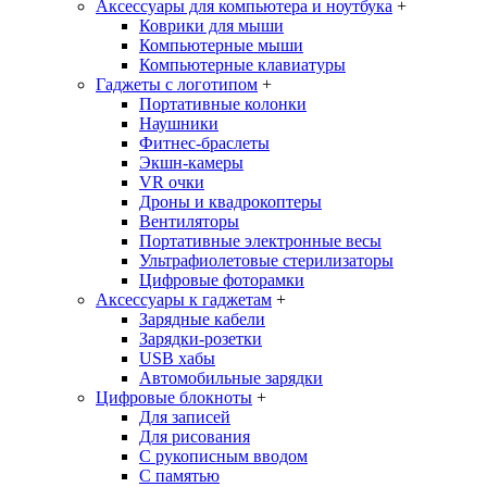
Аксессуары для компьютера и ноутбука
+
Коврики для мыши
Компьютерные мыши
Компьютерные клавиатуры
Гаджеты с логотипом
+
Портативные колонки
Наушники
Фитнес-браслеты
Экшн-камеры
VR очки
Дроны и квадрокоптеры
Вентиляторы
Портативные электронные весы
Ультрафиолетовые стерилизаторы
Цифровые фоторамки
Аксессуары к гаджетам
+
Зарядные кабели
Зарядки-розетки
USB хабы
Автомобильные зарядки
Цифровые блокноты
+
Для записей
Для рисования
С рукописным вводом
С памятью