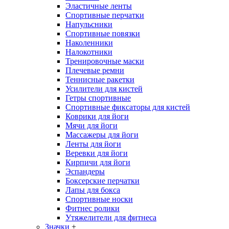
Эластичные ленты
Спортивные перчатки
Напульсники
Спортивные повязки
Наколенники
Налокотники
Тренировочные маски
Плечевые ремни
Теннисные ракетки
Усилители для кистей
Гетры спортивные
Спортивные фиксаторы для кистей
Коврики для йоги
Мячи для йоги
Массажеры для йоги
Ленты для йоги
Веревки для йоги
Кирпичи для йоги
Эспандеры
Боксерские перчатки
Лапы для бокса
Спортивные носки
Фитнес ролики
Утяжелители для фитнеса
Значки
+