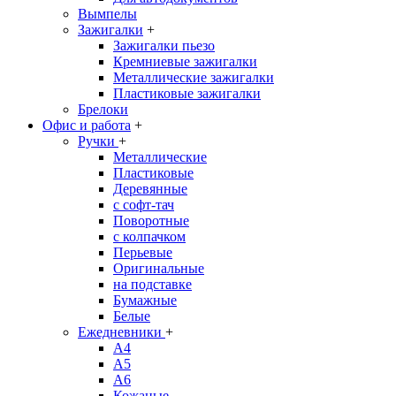
Вымпелы
Зажигалки
+
Зажигалки пьезо
Кремниевые зажигалки
Металлические зажигалки
Пластиковые зажигалки
Брелоки
Офис и работа
+
Ручки
+
Металлические
Пластиковые
Деревянные
с софт-тач
Поворотные
с колпачком
Перьевые
Оригинальные
на подставке
Бумажные
Белые
Ежедневники
+
A4
A5
A6
Кожаные