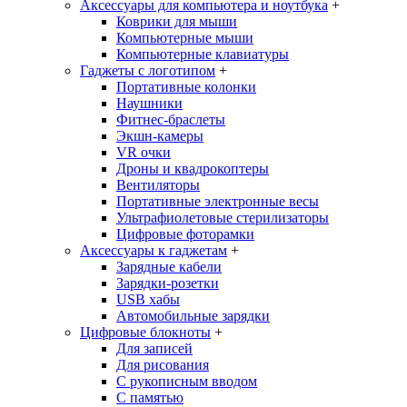
Аксессуары для компьютера и ноутбука
+
Коврики для мыши
Компьютерные мыши
Компьютерные клавиатуры
Гаджеты с логотипом
+
Портативные колонки
Наушники
Фитнес-браслеты
Экшн-камеры
VR очки
Дроны и квадрокоптеры
Вентиляторы
Портативные электронные весы
Ультрафиолетовые стерилизаторы
Цифровые фоторамки
Аксессуары к гаджетам
+
Зарядные кабели
Зарядки-розетки
USB хабы
Автомобильные зарядки
Цифровые блокноты
+
Для записей
Для рисования
С рукописным вводом
С памятью