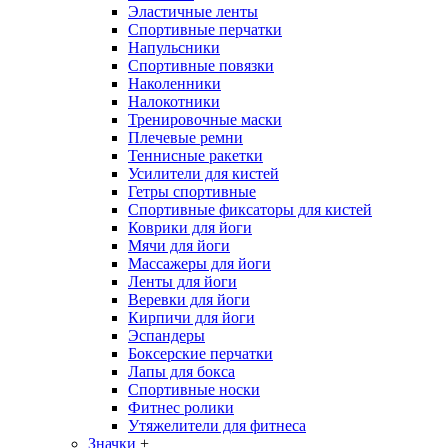
Эластичные ленты
Спортивные перчатки
Напульсники
Спортивные повязки
Наколенники
Налокотники
Тренировочные маски
Плечевые ремни
Теннисные ракетки
Усилители для кистей
Гетры спортивные
Спортивные фиксаторы для кистей
Коврики для йоги
Мячи для йоги
Массажеры для йоги
Ленты для йоги
Веревки для йоги
Кирпичи для йоги
Эспандеры
Боксерские перчатки
Лапы для бокса
Спортивные носки
Фитнес ролики
Утяжелители для фитнеса
Значки
+