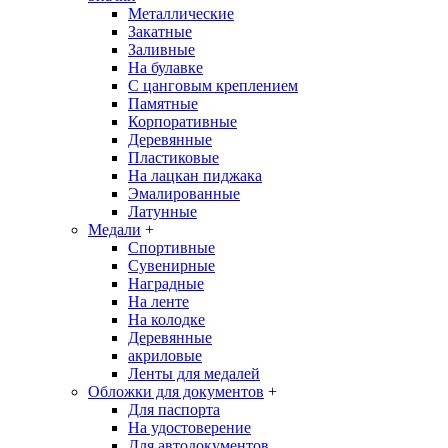
Металлические
Закатные
Заливные
На булавке
С цанговым креплением
Памятные
Корпоративные
Деревянные
Пластиковые
На лацкан пиджака
Эмалированные
Латунные
Медали
+
Спортивные
Сувенирные
Наградные
На ленте
На колодке
Деревянные
акриловые
Ленты для медалей
Обложки для документов
+
Для паспорта
На удостоверение
Для автодокументов