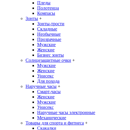
Пледы
Полотенца
Компасы
Зонты
+
Зонты-трости
Складные
Необычные
Прозрачные
Мужские
Женские
Бизнес зонты
Солнцезащитные очки
+
Мужские
Женские
Унисекс
Для похода
Наручные часы
+
Смарт-часы
Женские
Мужские
Унисекс
Наручные часы электронные
Механические
Товары для спорта и фитнеса
+
Скакалки