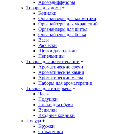
Аромадиффузоры
Товары для дома
+
Копилки
Органайзеры для косметики
Органайзеры для украшений
Органайзеры для шитья
Органайзеры для белья
Вазы
Расчески
Щетки для одежды
Пепельницы
Товары для ароматерапии
+
Ароматические свечи
Ароматические камни
Ароматические масла
Наборы для ароматерапии
Товары для интерьера
+
Часы
Подушки
Полки для обуви
Вешалки
Входные коврики
Посуда
+
Кружки
Стаканчики