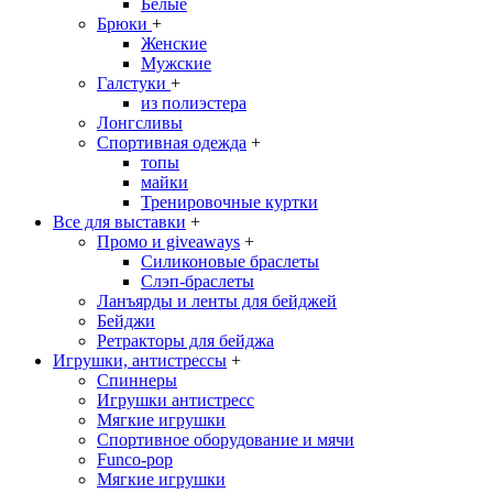
Белые
Брюки
+
Женские
Мужские
Галстуки
+
из полиэстера
Лонгсливы
Спортивная одежда
+
топы
майки
Тренировочные куртки
Все для выставки
+
Промо и giveaways
+
Силиконовые браслеты
Cлэп-браслеты
Ланъярды и ленты для бейджей
Бейджи
Ретракторы для бейджа
Игрушки, антистрессы
+
Спиннеры
Игрушки антистресс
Мягкие игрушки
Спортивное оборудование и мячи
Funco-pop
Мягкие игрушки