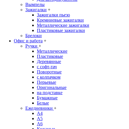
Вымпелы
Зажигалки
+
Зажигалки пьезо
Кремниевые зажигалки
Металлические зажигалки
Пластиковые зажигалки
Брелоки
Офис и работа
+
Ручки
+
Металлические
Пластиковые
Деревянные
с софт-тач
Поворотные
с колпачком
Перьевые
Оригинальные
на подставке
Бумажные
Белые
Ежедневники
+
A4
A5
A6
Кожаные