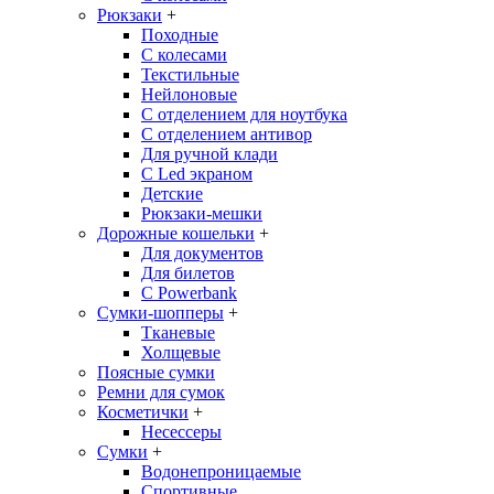
Рюкзаки
+
Походные
С колесами
Текстильные
Нейлоновые
С отделением для ноутбука
С отделением антивор
Для ручной клади
С Led экраном
Детские
Рюкзаки-мешки
Дорожные кошельки
+
Для документов
Для билетов
С Powerbank
Сумки-шопперы
+
Тканевые
Холщевые
Поясные сумки
Ремни для сумок
Косметички
+
Несессеры
Сумки
+
Водонепроницаемые
Спортивные