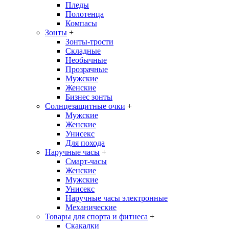
Пледы
Полотенца
Компасы
Зонты
+
Зонты-трости
Складные
Необычные
Прозрачные
Мужские
Женские
Бизнес зонты
Солнцезащитные очки
+
Мужские
Женские
Унисекс
Для похода
Наручные часы
+
Смарт-часы
Женские
Мужские
Унисекс
Наручные часы электронные
Механические
Товары для спорта и фитнеса
+
Скакалки