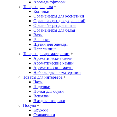
Аромадиффузоры
Товары для дома
+
Копилки
Органайзеры для косметики
Органайзеры для украшений
Органайзеры для шитья
Органайзеры для белья
Вазы
Расчески
Щетки для одежды
Пепельницы
Товары для ароматерапии
+
Ароматические свечи
Ароматические камни
Ароматические масла
Наборы для ароматерапии
Товары для интерьера
+
Часы
Подушки
Полки для обуви
Вешалки
Входные коврики
Посуда
+
Кружки
Стаканчики