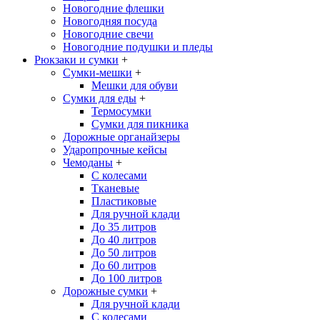
Новогодние флешки
Новогодняя посуда
Новогодние свечи
Новогодние подушки и пледы
Рюкзаки и сумки
+
Сумки-мешки
+
Мешки для обуви
Сумки для еды
+
Термосумки
Сумки для пикника
Дорожные органайзеры
Ударопрочные кейсы
Чемоданы
+
С колесами
Тканевые
Пластиковые
Для ручной клади
До 35 литров
До 40 литров
До 50 литров
До 60 литров
До 100 литров
Дорожные сумки
+
Для ручной клади
С колесами