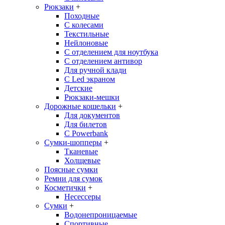
Рюкзаки
+
Походные
С колесами
Текстильные
Нейлоновые
С отделением для ноутбука
С отделением антивор
Для ручной клади
С Led экраном
Детские
Рюкзаки-мешки
Дорожные кошельки
+
Для документов
Для билетов
С Powerbank
Сумки-шопперы
+
Тканевые
Холщевые
Поясные сумки
Ремни для сумок
Косметички
+
Несессеры
Сумки
+
Водонепроницаемые
Спортивные