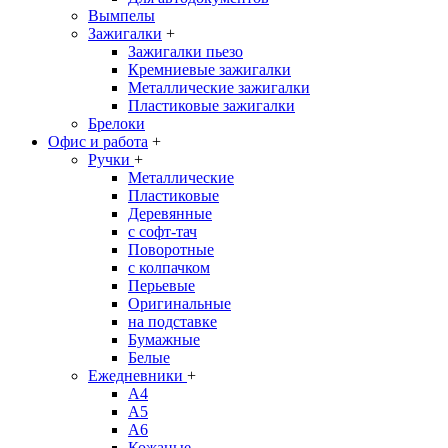
Вымпелы
Зажигалки
+
Зажигалки пьезо
Кремниевые зажигалки
Металлические зажигалки
Пластиковые зажигалки
Брелоки
Офис и работа
+
Ручки
+
Металлические
Пластиковые
Деревянные
с софт-тач
Поворотные
с колпачком
Перьевые
Оригинальные
на подставке
Бумажные
Белые
Ежедневники
+
A4
A5
A6
Кожаные