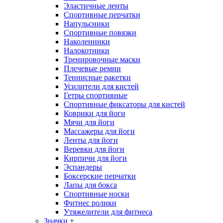
Эластичные ленты
Спортивные перчатки
Напульсники
Спортивные повязки
Наколенники
Налокотники
Тренировочные маски
Плечевые ремни
Теннисные ракетки
Усилители для кистей
Гетры спортивные
Спортивные фиксаторы для кистей
Коврики для йоги
Мячи для йоги
Массажеры для йоги
Ленты для йоги
Веревки для йоги
Кирпичи для йоги
Эспандеры
Боксерские перчатки
Лапы для бокса
Спортивные носки
Фитнес ролики
Утяжелители для фитнеса
Значки
+