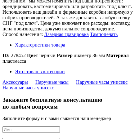
логотипом" мы можем изменить под ваши потребности:
брендировать, кастомизировать или разработать "под ключ".
Использовать ваш дизайн и фирменные коробки напрямую у
фабрик производителей. А так же доставить в любую точку
СНГ "под ключ". Цена уже включает все расходы: доставку,
цена производства, документальное сопровождение.
Способ нанесения:
Лазерная гравировка
Тампопечать
Характеристики товара
ID:
278452
Цвет
черный
Размер
диаметр 36 мм
Материал
пластмасса
Этот товар в категории
Аксессуары
Наручные часы
Наручные часы унисекс
Наручные часы унисекс
Закажите бесплатную консультацию
по любым вопросам
Заполните форму и с вами свяжется наш менеджер