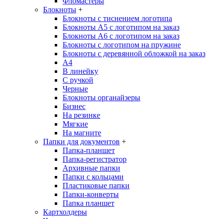
Фломастеры
Блокноты
+
Блокноты с тиснением логотипа
Блокноты А5 с логотипом на заказ
Блокноты А6 с логотипом на заказ
Блокноты с логотипом на пружине
Блокноты с деревянной обложкой на заказ
A4
В линейку
С ручкой
Черные
Блокноты органайзеры
Бизнес
На резинке
Мягкие
На магните
Папки для документов
+
Папка-планшет
Папка-регистратор
Архивные папки
Папки с кольцами
Пластиковые папки
Папки-конверты
Папка планшет
Картхолдеры