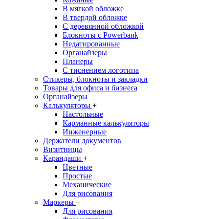
В мягкой обложке
В твердой обложке
С деревянной обложкой
Блокноты с Powerbank
Недатированные
Органайзеры
Планеры
С тиснением логотипа
Стикеры, блокноты и закладки
Товары для офиса и бизнеса
Органайзеры
Калькуляторы
+
Настольные
Карманные калькуляторы
Инженерные
Держатели документов
Визитницы
Карандаши
+
Цветные
Простые
Механические
Для рисования
Маркеры
+
Для рисования