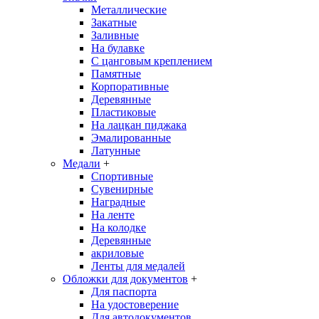
Металлические
Закатные
Заливные
На булавке
С цанговым креплением
Памятные
Корпоративные
Деревянные
Пластиковые
На лацкан пиджака
Эмалированные
Латунные
Медали
+
Спортивные
Сувенирные
Наградные
На ленте
На колодке
Деревянные
акриловые
Ленты для медалей
Обложки для документов
+
Для паспорта
На удостоверение
Для автодокументов