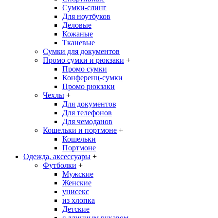
Сумки-слинг
Для ноутбуков
Деловые
Кожаные
Тканевые
Сумки для документов
Промо сумки и рюкзаки
+
Промо сумки
Конференц-сумки
Промо рюкзаки
Чехлы
+
Для документов
Для телефонов
Для чемоданов
Кошельки и портмоне
+
Кошельки
Портмоне
Одежда, аксессуары
+
Футболки
+
Мужские
Женские
унисекс
из хлопка
Детские
с длинным рукавом