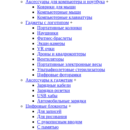
Аксессуары для компьютера и ноутбука
+
Коврики для мыши
Компьютерные мыши
Компьютерные клавиатуры
Гаджеты с логотипом
+
Портативные колонки
Наушники
Фитнес-браслеты
Экшн-камеры
VR очки
Дроны и квадрокоптеры
Вентиляторы
Портативные электронные весы
Ультрафиолетовые стерилизаторы
Цифровые фоторамки
Аксессуары к гаджетам
+
Зарядные кабели
Зарядки-розетки
USB хабы
Автомобильные зарядки
Цифровые блокноты
+
Для записей
Для рисования
С рукописным вводом
С памятью