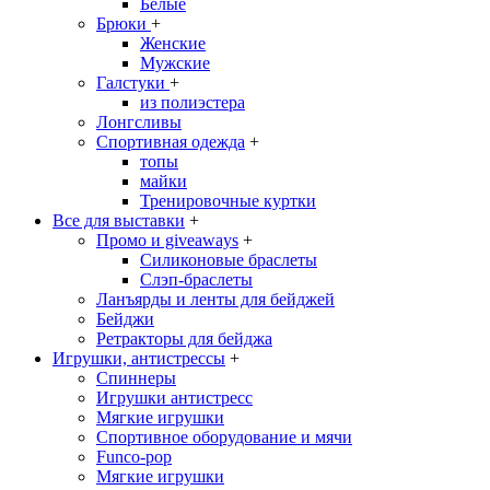
Белые
Брюки
+
Женские
Мужские
Галстуки
+
из полиэстера
Лонгсливы
Спортивная одежда
+
топы
майки
Тренировочные куртки
Все для выставки
+
Промо и giveaways
+
Силиконовые браслеты
Cлэп-браслеты
Ланъярды и ленты для бейджей
Бейджи
Ретракторы для бейджа
Игрушки, антистрессы
+
Спиннеры
Игрушки антистресс
Мягкие игрушки
Спортивное оборудование и мячи
Funco-pop
Мягкие игрушки