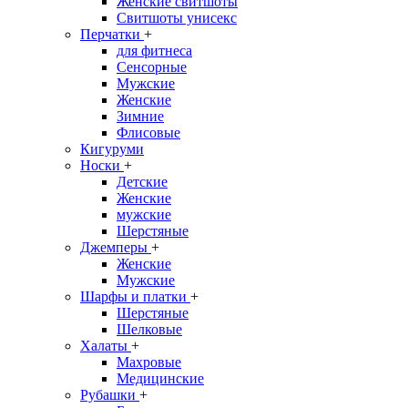
Женские свитшоты
Свитшоты унисекс
Перчатки
+
для фитнеса
Сенсорные
Мужские
Женские
Зимние
Флисовые
Кигуруми
Носки
+
Детские
Женские
мужские
Шерстяные
Джемперы
+
Женские
Мужские
Шарфы и платки
+
Шерстяные
Шелковые
Халаты
+
Махровые
Медицинские
Рубашки
+