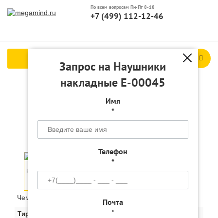
По всем вопросам Пн-Пт 8-18
+7 (499) 112-12-46
Каталог продукции
Запрос на Наушники
накладные Е-00045
Наушники накладные
Имя
*
Е-00045 с логотипом
Телефон
*
Чем больше тираж, тем ниже цена за штуку:
Почта
*
Тираж
50
100
200
200+