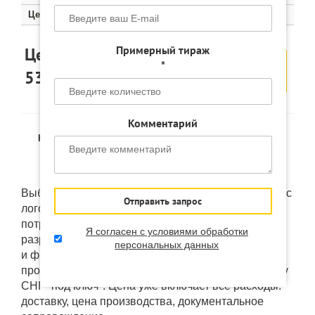
Цена
600 руб.
560 руб.
530 руб.
Цена по запросу
Примерный тираж
Цена от
Оставить
Заказать
*
530
руб.
заявку
образец
Комментарий
Наличие:
В наличии
(на удалённом складе в Китае)
Доставка:
от 12 дней
Выбранный товар "Наушники накладные Е-00045 с
Отправить запрос
логотипом" мы можем изменить под ваши
потребности: брендировать, кастомизировать или
Я согласен с условиями обработки
разработать "под ключ". Использовать ваш дизайн
персональных данных
и фирменные коробки напрямую у фабрик
производителей. А так же доставить в любую точку
СНГ "под ключ". Цена уже включает все расходы:
доставку, цена производства, документальное