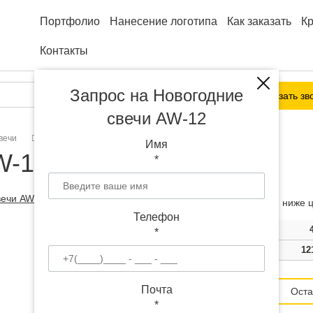
Портфолио
Нанесение логотипа
Как заказать
К
Контакты
Запрос на Новогодние
Заказать зв
свечи AW-12
вечи
Новогодние свечи AW-12
Имя
W-12 с логотипом
*
Чем больше тираж, тем ниже ц
Телефон
Тираж
2000
*
Цена
147 руб.
12
Цена от 95
Почта
руб.
Оста
*