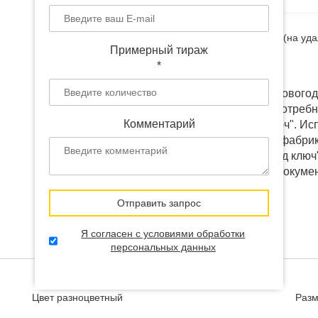
Наличие:
В наличии
(на уд
Примерный тираж
Доставка:
от 12 дней
*
Выбранный товар "Новогод
изменить под ваши потребн
Комментарий
разработать "под ключ". И
коробки напрямую у фабрик 
любую точку СНГ "под ключ"
цена производства, докуме
Отправить запрос
Я согласен с условиями обработки
персональных данных
Цвет
разноцветный
Раз