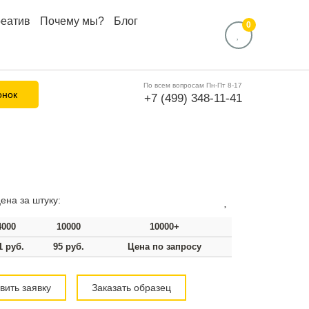
реатив
Почему мы?
Блог
0
По всем вопросам Пн-Пт 8-17
онок
+7 (499) 348-11-41
ена за штуку:
4000
10000
10000+
1 руб.
95 руб.
Цена по запросу
вить заявку
Заказать образец