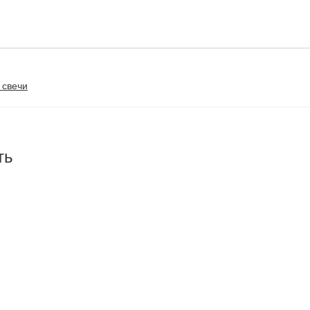
 свечи
ть