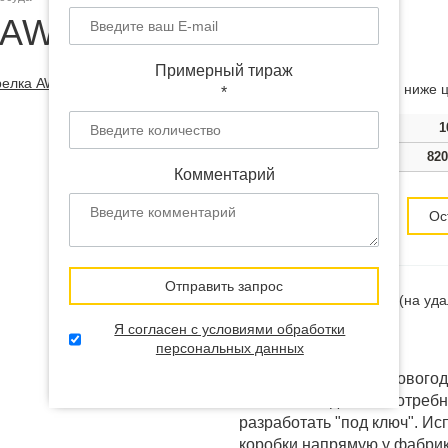
 AW-04 с логотипом
Примерный тираж
Чем больше тираж, тем ниже ц
*
Тираж
500
1
Цена
900 руб.
820
Комментарий
Цена от 740
руб.
Ос
Отправить запрос
Наличие:
В наличии
(на уд
Я согласен с условиями обработки
Доставка:
от 12 дней
персональных данных
Выбранный товар "Новогод
изменить под ваши потребн
разработать "под ключ". И
коробки напрямую у фабрик 