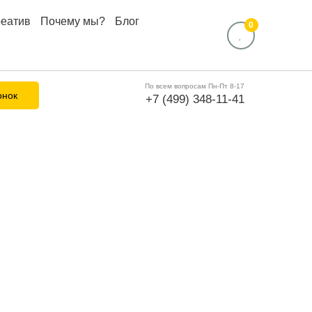
реатив
Почему мы?
Блог
0
По всем вопросам Пн-Пт 8-17
онок
+7 (499) 348-11-41