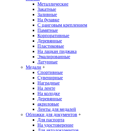
Металлические
Закатные
Заливные
На булавке
С цанговым креплением
Памятные
Корпоративные
Деревянные
Пластиковые
На лацкан пиджака
Эмалированные
Латунные
Медали
+
Спортивные
Сувенирные
Наградные
На ленте
На колодке
Деревянные
акриловые
Ленты для медалей
Обложки для документов
+
Для паспорта
На удостоверение
Для автодокументов