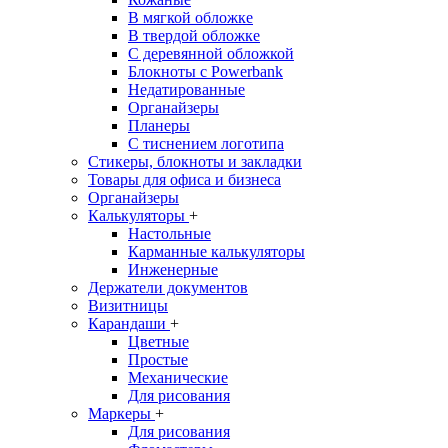
В мягкой обложке
В твердой обложке
С деревянной обложкой
Блокноты с Powerbank
Недатированные
Органайзеры
Планеры
С тиснением логотипа
Стикеры, блокноты и закладки
Товары для офиса и бизнеса
Органайзеры
Калькуляторы
+
Настольные
Карманные калькуляторы
Инженерные
Держатели документов
Визитницы
Карандаши
+
Цветные
Простые
Механические
Для рисования
Маркеры
+
Для рисования