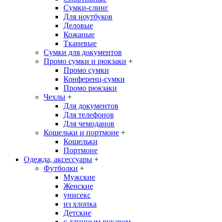
Сумки-слинг
Для ноутбуков
Деловые
Кожаные
Тканевые
Сумки для документов
Промо сумки и рюкзаки
+
Промо сумки
Конференц-сумки
Промо рюкзаки
Чехлы
+
Для документов
Для телефонов
Для чемоданов
Кошельки и портмоне
+
Кошельки
Портмоне
Одежда, аксессуары
+
Футболки
+
Мужские
Женские
унисекс
из хлопка
Детские
с длинным рукавом