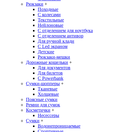
Рюкзаки
+
Походные
С колесами
Текстильные
Нейлоновые
С отделением для ноутбука
С отделением антивор
Для ручной клади
С Led экраном
Детские
Рюкзаки-мешки
Дорожные кошельки
+
Для документов
Для билетов
С Powerbank
Сумки-шопперы
+
Тканевые
Холщевые
Поясные сумки
Ремни для сумок
Косметички
+
Несессеры
Сумки
+
Водонепроницаемые
Спортивные