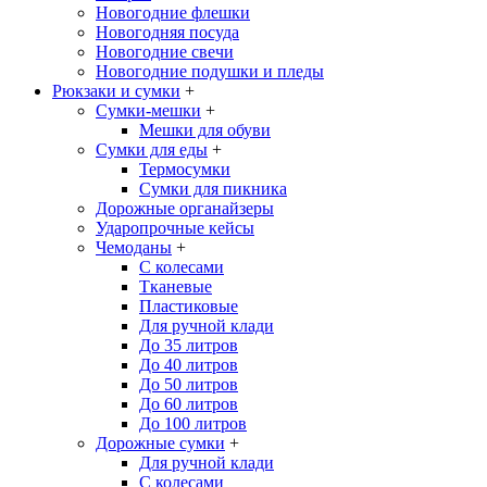
Новогодние флешки
Новогодняя посуда
Новогодние свечи
Новогодние подушки и пледы
Рюкзаки и сумки
+
Сумки-мешки
+
Мешки для обуви
Сумки для еды
+
Термосумки
Сумки для пикника
Дорожные органайзеры
Ударопрочные кейсы
Чемоданы
+
С колесами
Тканевые
Пластиковые
Для ручной клади
До 35 литров
До 40 литров
До 50 литров
До 60 литров
До 100 литров
Дорожные сумки
+
Для ручной клади
С колесами