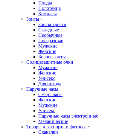
Пледы
Полотенца
Компасы
Зонты
+
Зонты-трости
Складные
Необычные
Прозрачные
Мужские
Женские
Бизнес зонты
Солнцезащитные очки
+
Мужские
Женские
Унисекс
Для похода
Наручные часы
+
Смарт-часы
Женские
Мужские
Унисекс
Наручные часы электронные
Механические
Товары для спорта и фитнеса
+
Скакалки