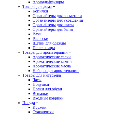
Аромадиффузоры
Товары для дома
+
Копилки
Органайзеры для косметики
Органайзеры для украшений
Органайзеры для шитья
Органайзеры для белья
Вазы
Расчески
Щетки для одежды
Пепельницы
Товары для ароматерапии
+
Ароматические свечи
Ароматические камни
Ароматические масла
Наборы для ароматерапии
Товары для интерьера
+
Часы
Подушки
Полки для обуви
Вешалки
Входные коврики
Посуда
+
Кружки
Стаканчики