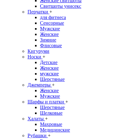
Женские свитшоты
Свитшоты унисекс
Перчатки
+
для фитнеса
Сенсорные
Мужские
Женские
Зимние
Флисовые
Кигуруми
Носки
+
Детские
Женские
мужские
Шерстяные
Джемперы
+
Женские
Мужские
Шарфы и платки
+
Шерстяные
Шелковые
Халаты
+
Махровые
Медицинские
Рубашки
+