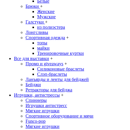
Белые
Брюки
+
Женские
Мужские
Галстуки
+
из полиэстера
Лонгсливы
Спортивная одежда
+
топы
майки
Тренировочные куртки
Все для выставки
+
Промо и giveaways
+
Силиконовые браслеты
Cлэп-браслеты
Ланъярды и ленты для бейджей
Бейджи
Ретракторы для бейджа
Игрушки, антистрессы
+
Спиннеры
Игрушки антистресс
Мягкие игрушки
Спортивное оборудование и мячи
Funco-pop
Мягкие игрушки