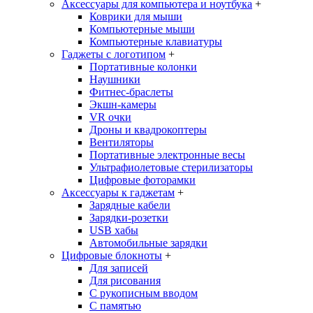
Аксессуары для компьютера и ноутбука
+
Коврики для мыши
Компьютерные мыши
Компьютерные клавиатуры
Гаджеты с логотипом
+
Портативные колонки
Наушники
Фитнес-браслеты
Экшн-камеры
VR очки
Дроны и квадрокоптеры
Вентиляторы
Портативные электронные весы
Ультрафиолетовые стерилизаторы
Цифровые фоторамки
Аксессуары к гаджетам
+
Зарядные кабели
Зарядки-розетки
USB хабы
Автомобильные зарядки
Цифровые блокноты
+
Для записей
Для рисования
С рукописным вводом
С памятью