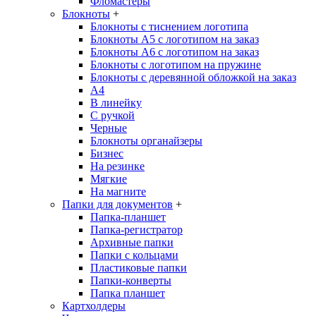
Фломастеры
Блокноты
+
Блокноты с тиснением логотипа
Блокноты А5 с логотипом на заказ
Блокноты А6 с логотипом на заказ
Блокноты с логотипом на пружине
Блокноты с деревянной обложкой на заказ
A4
В линейку
С ручкой
Черные
Блокноты органайзеры
Бизнес
На резинке
Мягкие
На магните
Папки для документов
+
Папка-планшет
Папка-регистратор
Архивные папки
Папки с кольцами
Пластиковые папки
Папки-конверты
Папка планшет
Картхолдеры