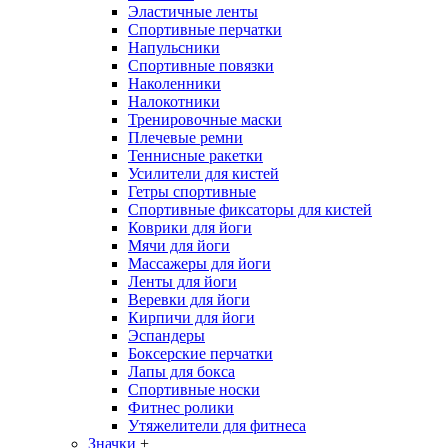
Эластичные ленты
Спортивные перчатки
Напульсники
Спортивные повязки
Наколенники
Налокотники
Тренировочные маски
Плечевые ремни
Теннисные ракетки
Усилители для кистей
Гетры спортивные
Спортивные фиксаторы для кистей
Коврики для йоги
Мячи для йоги
Массажеры для йоги
Ленты для йоги
Веревки для йоги
Кирпичи для йоги
Эспандеры
Боксерские перчатки
Лапы для бокса
Спортивные носки
Фитнес ролики
Утяжелители для фитнеса
Значки
+