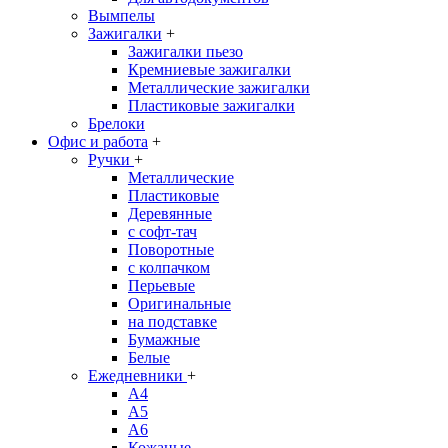
Вымпелы
Зажигалки
+
Зажигалки пьезо
Кремниевые зажигалки
Металлические зажигалки
Пластиковые зажигалки
Брелоки
Офис и работа
+
Ручки
+
Металлические
Пластиковые
Деревянные
с софт-тач
Поворотные
с колпачком
Перьевые
Оригинальные
на подставке
Бумажные
Белые
Ежедневники
+
A4
A5
A6
Кожаные