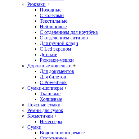
Рюкзаки
+
Походные
С колесами
Текстильные
Нейлоновые
С отделением для ноутбука
С отделением антивор
Для ручной клади
С Led экраном
Детские
Рюкзаки-мешки
Дорожные кошельки
+
Для документов
Для билетов
С Powerbank
Сумки-шопперы
+
Тканевые
Холщевые
Поясные сумки
Ремни для сумок
Косметички
+
Несессеры
Сумки
+
Водонепроницаемые
Спортивные