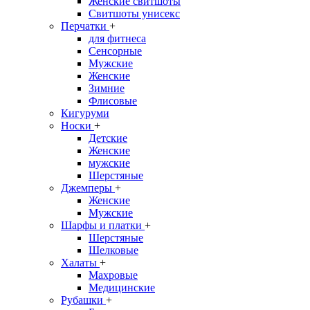
Женские свитшоты
Свитшоты унисекс
Перчатки
+
для фитнеса
Сенсорные
Мужские
Женские
Зимние
Флисовые
Кигуруми
Носки
+
Детские
Женские
мужские
Шерстяные
Джемперы
+
Женские
Мужские
Шарфы и платки
+
Шерстяные
Шелковые
Халаты
+
Махровые
Медицинские
Рубашки
+