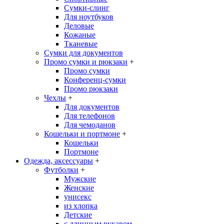
Сумки-слинг
Для ноутбуков
Деловые
Кожаные
Тканевые
Сумки для документов
Промо сумки и рюкзаки
+
Промо сумки
Конференц-сумки
Промо рюкзаки
Чехлы
+
Для документов
Для телефонов
Для чемоданов
Кошельки и портмоне
+
Кошельки
Портмоне
Одежда, аксессуары
+
Футболки
+
Мужские
Женские
унисекс
из хлопка
Детские
с длинным рукавом