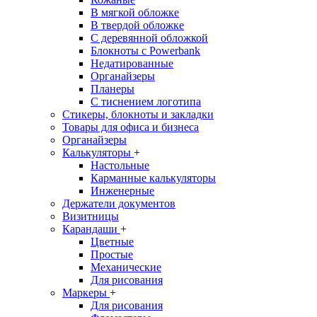
В мягкой обложке
В твердой обложке
С деревянной обложкой
Блокноты с Powerbank
Недатированные
Органайзеры
Планеры
С тиснением логотипа
Стикеры, блокноты и закладки
Товары для офиса и бизнеса
Органайзеры
Калькуляторы
+
Настольные
Карманные калькуляторы
Инженерные
Держатели документов
Визитницы
Карандаши
+
Цветные
Простые
Механические
Для рисования
Маркеры
+
Для рисования