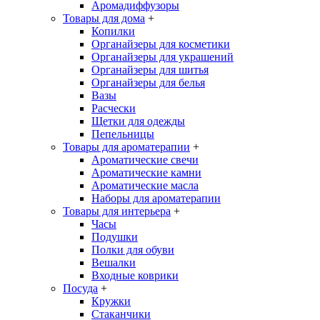
Аромадиффузоры
Товары для дома
+
Копилки
Органайзеры для косметики
Органайзеры для украшений
Органайзеры для шитья
Органайзеры для белья
Вазы
Расчески
Щетки для одежды
Пепельницы
Товары для ароматерапии
+
Ароматические свечи
Ароматические камни
Ароматические масла
Наборы для ароматерапии
Товары для интерьера
+
Часы
Подушки
Полки для обуви
Вешалки
Входные коврики
Посуда
+
Кружки
Стаканчики