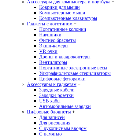
Аксессуары для компьютера и ноутбука
+
Коврики для мыши
Компьютерные мыши
Компьютерные клавиатуры
Гаджеты с логотипом
+
Портативные колонки
Наушники
Фитнес-браслеты
Экшн-камеры
VR очки
Дроны и квадрокоптеры
Вентиляторы
Портативные электронные весы
Ультрафиолетовые стерилизаторы
Цифровые фоторамки
Аксессуары к гаджетам
+
Зарядные кабели
Зарядки-розетки
USB хабы
Автомобильные зарядки
Цифровые блокноты
+
Для записей
Для рисования
С рукописным вводом
С памятью