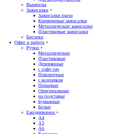
Вымпелы
Зажигалки
+
Зажигалки пьезо
Кремниевые зажигалки
Металлические зажигалки
Пластиковые зажигалки
Брелоки
Офис и работа
+
Ручки
+
Металлические
Пластиковые
Деревянные
с софт-тач
Поворотные
с колпачком
Перьевые
Оригинальные
на подставке
Бумажные
Белые
Ежедневники
+
A4
A5
A6
Кожаные