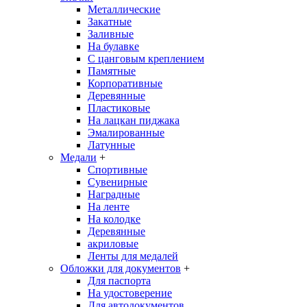
Металлические
Закатные
Заливные
На булавке
С цанговым креплением
Памятные
Корпоративные
Деревянные
Пластиковые
На лацкан пиджака
Эмалированные
Латунные
Медали
+
Спортивные
Сувенирные
Наградные
На ленте
На колодке
Деревянные
акриловые
Ленты для медалей
Обложки для документов
+
Для паспорта
На удостоверение
Для автодокументов