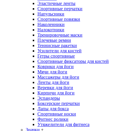
Эластичные ленты
Спортивные перчатки
Напульсники
Спортивные повязки
Наколенники
Налокотники
Тренировочные маски
Плечевые ремни
Теннисные ракетки
Усилители для кистей
Гетры спортивные
Спортивные фиксаторы для кистей
Коврики для йоги
Мячи для йоги
Массажеры для йоги
Ленты для йоги
Веревки для йоги
Кирпичи для йоги
Эспандеры
Боксерские перчатки
Лапы для бокса
Спортивные носки
Фитнес ролики
Утяжелители для фитнеса
Значки
+