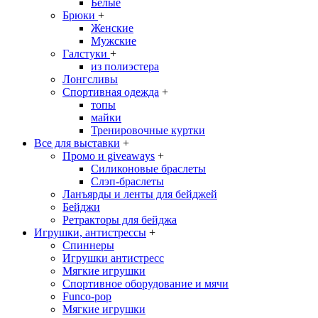
Белые
Брюки
+
Женские
Мужские
Галстуки
+
из полиэстера
Лонгсливы
Спортивная одежда
+
топы
майки
Тренировочные куртки
Все для выставки
+
Промо и giveaways
+
Силиконовые браслеты
Cлэп-браслеты
Ланъярды и ленты для бейджей
Бейджи
Ретракторы для бейджа
Игрушки, антистрессы
+
Спиннеры
Игрушки антистресс
Мягкие игрушки
Спортивное оборудование и мячи
Funco-pop
Мягкие игрушки