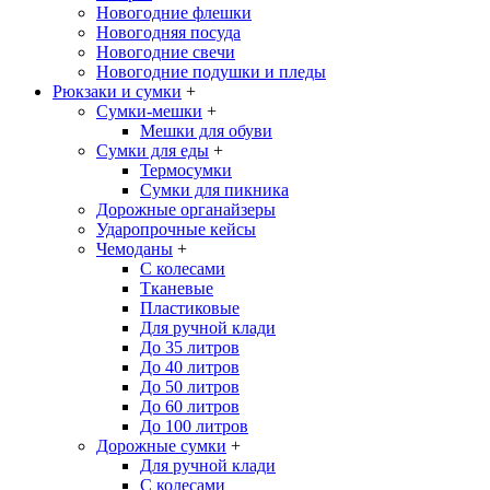
Новогодние флешки
Новогодняя посуда
Новогодние свечи
Новогодние подушки и пледы
Рюкзаки и сумки
+
Сумки-мешки
+
Мешки для обуви
Сумки для еды
+
Термосумки
Сумки для пикника
Дорожные органайзеры
Ударопрочные кейсы
Чемоданы
+
С колесами
Тканевые
Пластиковые
Для ручной клади
До 35 литров
До 40 литров
До 50 литров
До 60 литров
До 100 литров
Дорожные сумки
+
Для ручной клади
С колесами