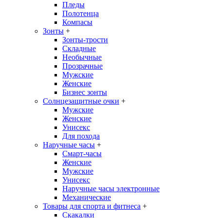
Пледы
Полотенца
Компасы
Зонты
+
Зонты-трости
Складные
Необычные
Прозрачные
Мужские
Женские
Бизнес зонты
Солнцезащитные очки
+
Мужские
Женские
Унисекс
Для похода
Наручные часы
+
Смарт-часы
Женские
Мужские
Унисекс
Наручные часы электронные
Механические
Товары для спорта и фитнеса
+
Скакалки