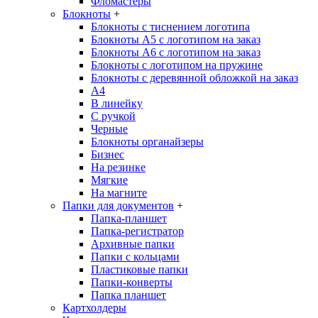
Фломастеры
Блокноты
+
Блокноты с тиснением логотипа
Блокноты А5 с логотипом на заказ
Блокноты А6 с логотипом на заказ
Блокноты с логотипом на пружине
Блокноты с деревянной обложкой на заказ
A4
В линейку
С ручкой
Черные
Блокноты органайзеры
Бизнес
На резинке
Мягкие
На магните
Папки для документов
+
Папка-планшет
Папка-регистратор
Архивные папки
Папки с кольцами
Пластиковые папки
Папки-конверты
Папка планшет
Картхолдеры