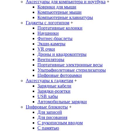
Аксессуары для компьютера и ноутбука
+
Коврики для мыши
Компьютерные мыши
Компьютерные клавиатуры
Гаджеты с логотипом
+
Портативные колонки
Наушники
Фитнес-браслеты
Экшн-камеры
VR очки
Дроны и квадрокоптеры
Вентиляторы
Портативные электронные весы
Ультрафиолетовые стерилизаторы
Цифровые фоторамки
Аксессуары к гаджетам
+
Зарядные кабели
Зарядки-розетки
USB хабы
Автомобильные зарядки
Цифровые блокноты
+
Для записей
Для рисования
С рукописным вводом
С памятью