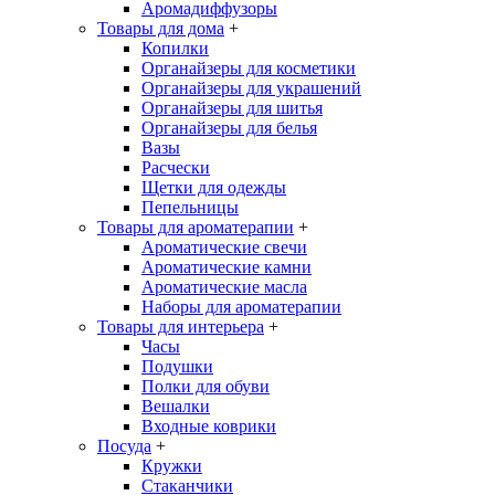
Аромадиффузоры
Товары для дома
+
Копилки
Органайзеры для косметики
Органайзеры для украшений
Органайзеры для шитья
Органайзеры для белья
Вазы
Расчески
Щетки для одежды
Пепельницы
Товары для ароматерапии
+
Ароматические свечи
Ароматические камни
Ароматические масла
Наборы для ароматерапии
Товары для интерьера
+
Часы
Подушки
Полки для обуви
Вешалки
Входные коврики
Посуда
+
Кружки
Стаканчики