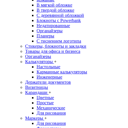
В мягкой обложке
В твердой обложке
С деревянной обложкой
Блокноты с Powerbank
Недатированные
Органайзеры
Планеры
С тиснением логотипа
Стикеры, блокноты и закладки
Товары для офиса и бизнеса
Органайзеры
Калькуляторы
+
Настольные
Карманные калькуляторы
Инженерные
Держатели документов
Визитницы
Карандаши
+
Цветные
Простые
Механические
Для рисования
Маркеры
+
Для рисования