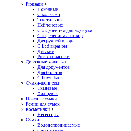
Рюкзаки
+
Походные
С колесами
Текстильные
Нейлоновые
С отделением для ноутбука
С отделением антивор
Для ручной клади
С Led экраном
Детские
Рюкзаки-мешки
Дорожные кошельки
+
Для документов
Для билетов
С Powerbank
Сумки-шопперы
+
Тканевые
Холщевые
Поясные сумки
Ремни для сумок
Косметички
+
Несессеры
Сумки
+
Водонепроницаемые
Спортивные