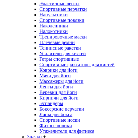
Эластичные ленты
Спортивные перчатки
Напульсники
Спортивные повязки
Наколенники
Налокотники
Тренировочные маски
Плечевые ремни
Теннисные ракетки
Усилители для кистей
Гетры спортивные
Спортивные фиксаторы для кистей
Коврики для йоги
Мячи для йоги
Массажеры для йоги
Ленты для йоги
Веревки для йоги
Кирпичи для йоги
Эспандеры
Боксерские перчатки
Лапы для бокса
Спортивные носки
Фитнес ролики
Утяжелители для фитнеса
Значки
+