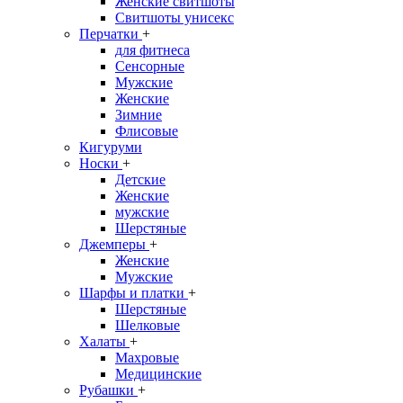
Женские свитшоты
Свитшоты унисекс
Перчатки
+
для фитнеса
Сенсорные
Мужские
Женские
Зимние
Флисовые
Кигуруми
Носки
+
Детские
Женские
мужские
Шерстяные
Джемперы
+
Женские
Мужские
Шарфы и платки
+
Шерстяные
Шелковые
Халаты
+
Махровые
Медицинские
Рубашки
+