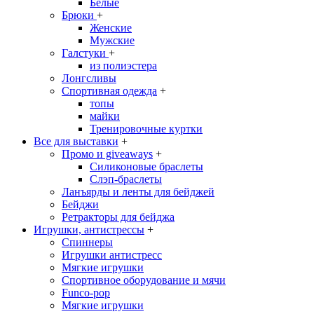
Белые
Брюки
+
Женские
Мужские
Галстуки
+
из полиэстера
Лонгсливы
Спортивная одежда
+
топы
майки
Тренировочные куртки
Все для выставки
+
Промо и giveaways
+
Силиконовые браслеты
Cлэп-браслеты
Ланъярды и ленты для бейджей
Бейджи
Ретракторы для бейджа
Игрушки, антистрессы
+
Спиннеры
Игрушки антистресс
Мягкие игрушки
Спортивное оборудование и мячи
Funco-pop
Мягкие игрушки