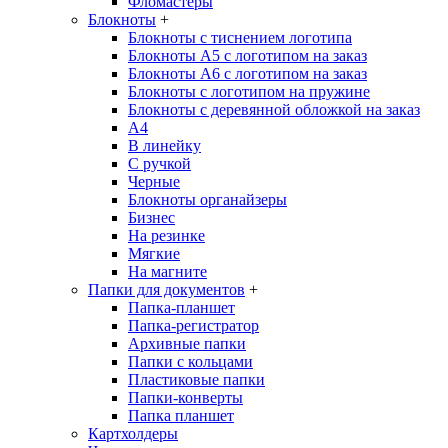
Фломастеры
Блокноты
+
Блокноты с тиснением логотипа
Блокноты А5 с логотипом на заказ
Блокноты А6 с логотипом на заказ
Блокноты с логотипом на пружине
Блокноты с деревянной обложкой на заказ
A4
В линейку
С ручкой
Черные
Блокноты органайзеры
Бизнес
На резинке
Мягкие
На магните
Папки для документов
+
Папка-планшет
Папка-регистратор
Архивные папки
Папки с кольцами
Пластиковые папки
Папки-конверты
Папка планшет
Картхолдеры