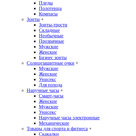
Пледы
Полотенца
Компасы
Зонты
+
Зонты-трости
Складные
Необычные
Прозрачные
Мужские
Женские
Бизнес зонты
Солнцезащитные очки
+
Мужские
Женские
Унисекс
Для похода
Наручные часы
+
Смарт-часы
Женские
Мужские
Унисекс
Наручные часы электронные
Механические
Товары для спорта и фитнеса
+
Скакалки