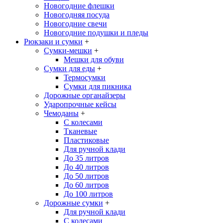
Новогодние флешки
Новогодняя посуда
Новогодние свечи
Новогодние подушки и пледы
Рюкзаки и сумки
+
Сумки-мешки
+
Мешки для обуви
Сумки для еды
+
Термосумки
Сумки для пикника
Дорожные органайзеры
Ударопрочные кейсы
Чемоданы
+
С колесами
Тканевые
Пластиковые
Для ручной клади
До 35 литров
До 40 литров
До 50 литров
До 60 литров
До 100 литров
Дорожные сумки
+
Для ручной клади
С колесами