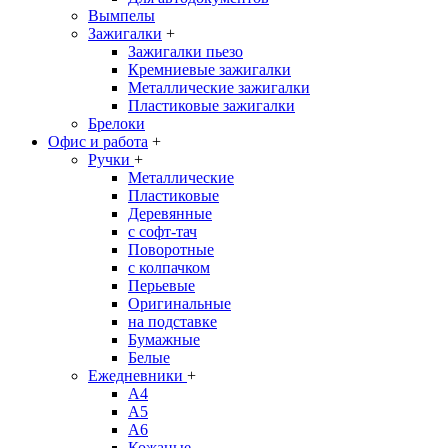
Вымпелы
Зажигалки
+
Зажигалки пьезо
Кремниевые зажигалки
Металлические зажигалки
Пластиковые зажигалки
Брелоки
Офис и работа
+
Ручки
+
Металлические
Пластиковые
Деревянные
с софт-тач
Поворотные
с колпачком
Перьевые
Оригинальные
на подставке
Бумажные
Белые
Ежедневники
+
A4
A5
A6
Кожаные