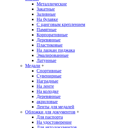
Металлические
Закатные
Заливные
На булавке
С цанговым креплением
Памятные
Корпоративные
Деревянные
Пластиковые
На лацкан пиджака
Эмалированные
Латунные
Медали
+
Спортивные
Сувенирные
Наградные
На ленте
На колодке
Деревянные
акриловые
Ленты для медалей
Обложки для документов
+
Для паспорта
На удостоверение
Для автодокументов