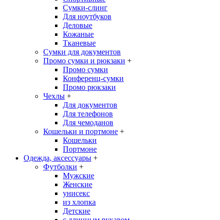
Сумки-слинг
Для ноутбуков
Деловые
Кожаные
Тканевые
Сумки для документов
Промо сумки и рюкзаки
+
Промо сумки
Конференц-сумки
Промо рюкзаки
Чехлы
+
Для документов
Для телефонов
Для чемоданов
Кошельки и портмоне
+
Кошельки
Портмоне
Одежда, аксессуары
+
Футболки
+
Мужские
Женские
унисекс
из хлопка
Детские
с длинным рукавом