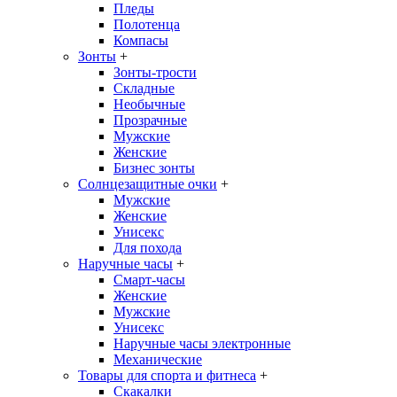
Пледы
Полотенца
Компасы
Зонты
+
Зонты-трости
Складные
Необычные
Прозрачные
Мужские
Женские
Бизнес зонты
Солнцезащитные очки
+
Мужские
Женские
Унисекс
Для похода
Наручные часы
+
Смарт-часы
Женские
Мужские
Унисекс
Наручные часы электронные
Механические
Товары для спорта и фитнеса
+
Скакалки