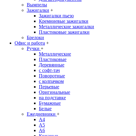
Вымпелы
Зажигалки
+
Зажигалки пьезо
Кремниевые зажигалки
Металлические зажигалки
Пластиковые зажигалки
Брелоки
Офис и работа
+
Ручки
+
Металлические
Пластиковые
Деревянные
с софт-тач
Поворотные
с колпачком
Перьевые
Оригинальные
на подставке
Бумажные
Белые
Ежедневники
+
A4
A5
A6
Кожаные