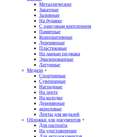
Металлические
Закатные
Заливные
На булавке
С цанговым креплением
Памятные
Корпоративные
Деревянные
Пластиковые
На лацкан пиджака
Эмалированные
Латунные
Медали
+
Спортивные
Сувенирные
Наградные
На ленте
На колодке
Деревянные
акриловые
Ленты для медалей
Обложки для документов
+
Для паспорта
На удостоверение
Для автодокументов