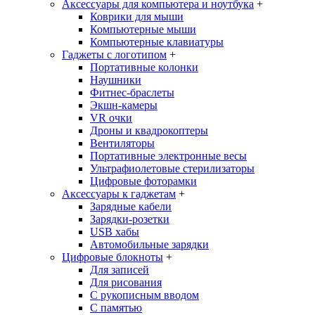
Аксессуары для компьютера и ноутбука
+
Коврики для мыши
Компьютерные мыши
Компьютерные клавиатуры
Гаджеты с логотипом
+
Портативные колонки
Наушники
Фитнес-браслеты
Экшн-камеры
VR очки
Дроны и квадрокоптеры
Вентиляторы
Портативные электронные весы
Ультрафиолетовые стерилизаторы
Цифровые фоторамки
Аксессуары к гаджетам
+
Зарядные кабели
Зарядки-розетки
USB хабы
Автомобильные зарядки
Цифровые блокноты
+
Для записей
Для рисования
С рукописным вводом
С памятью