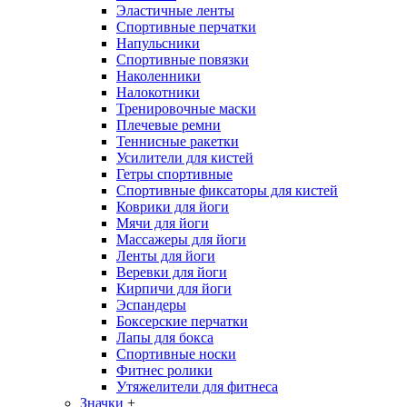
Эластичные ленты
Спортивные перчатки
Напульсники
Спортивные повязки
Наколенники
Налокотники
Тренировочные маски
Плечевые ремни
Теннисные ракетки
Усилители для кистей
Гетры спортивные
Спортивные фиксаторы для кистей
Коврики для йоги
Мячи для йоги
Массажеры для йоги
Ленты для йоги
Веревки для йоги
Кирпичи для йоги
Эспандеры
Боксерские перчатки
Лапы для бокса
Спортивные носки
Фитнес ролики
Утяжелители для фитнеса
Значки
+