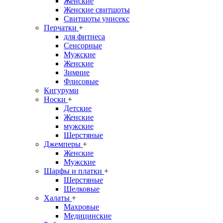
Женские
Женские свитшоты
Свитшоты унисекс
Перчатки
+
для фитнеса
Сенсорные
Мужские
Женские
Зимние
Флисовые
Кигуруми
Носки
+
Детские
Женские
мужские
Шерстяные
Джемперы
+
Женские
Мужские
Шарфы и платки
+
Шерстяные
Шелковые
Халаты
+
Махровые
Медицинские