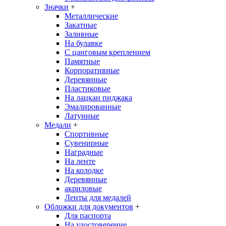
Значки
+
Металлические
Закатные
Заливные
На булавке
С цанговым креплением
Памятные
Корпоративные
Деревянные
Пластиковые
На лацкан пиджака
Эмалированные
Латунные
Медали
+
Спортивные
Сувенирные
Наградные
На ленте
На колодке
Деревянные
акриловые
Ленты для медалей
Обложки для документов
+
Для паспорта
На удостоверение