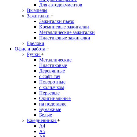
Для автодокументов
Вымпелы
Зажигалки
+
Зажигалки пьезо
Кремниевые зажигалки
Металлические зажигалки
Пластиковые зажигалки
Брелоки
Офис и работа
+
Ручки
+
Металлические
Пластиковые
Деревянные
с софт-тач
Поворотные
с колпачком
Перьевые
Оригинальные
на подставке
Бумажные
Белые
Ежедневники
+
A4
A5
A6