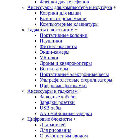
Флешки для телефонов
Аксессуары для компьютера и ноутбука
+
Коврики для мыши
Компьютерные мыши
Компьютерные клавиатуры
Гаджеты с логотипом
+
Портативные колонки
Наушники
Фитнес-браслеты
Экшн-камеры
VR очки
Дроны и квадрокоптеры
Вентиляторы
Портативные электронные весы
Ультрафиолетовые стерилизаторы
Цифровые фоторамки
Аксессуары к гаджетам
+
Зарядные кабели
Зарядки-розетки
USB хабы
Автомобильные зарядки
Цифровые блокноты
+
Для записей
Для рисования
С рукописным вводом