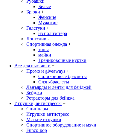
Рубашки
+
Белые
Брюки
+
Женские
Мужские
Галстуки
+
из полиэстера
Лонгсливы
Спортивная одежда
+
топы
майки
Тренировочные куртки
Все для выставки
+
Промо и giveaways
+
Силиконовые браслеты
Cлэп-браслеты
Ланъярды и ленты для бейджей
Бейджи
Ретракторы для бейджа
Игрушки, антистрессы
+
Спиннеры
Игрушки антистресс
Мягкие игрушки
Спортивное оборудование и мячи
Funco-pop