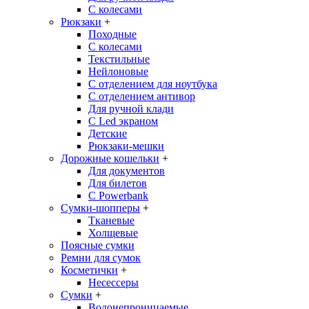
С колесами
Рюкзаки
+
Походные
С колесами
Текстильные
Нейлоновые
С отделением для ноутбука
С отделением антивор
Для ручной клади
С Led экраном
Детские
Рюкзаки-мешки
Дорожные кошельки
+
Для документов
Для билетов
С Powerbank
Сумки-шопперы
+
Тканевые
Холщевые
Поясные сумки
Ремни для сумок
Косметички
+
Несессеры
Сумки
+
Водонепроницаемые