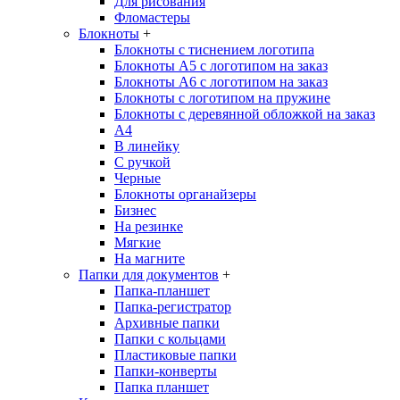
Для рисования
Фломастеры
Блокноты
+
Блокноты с тиснением логотипа
Блокноты А5 с логотипом на заказ
Блокноты А6 с логотипом на заказ
Блокноты с логотипом на пружине
Блокноты с деревянной обложкой на заказ
A4
В линейку
С ручкой
Черные
Блокноты органайзеры
Бизнес
На резинке
Мягкие
На магните
Папки для документов
+
Папка-планшет
Папка-регистратор
Архивные папки
Папки с кольцами
Пластиковые папки
Папки-конверты
Папка планшет