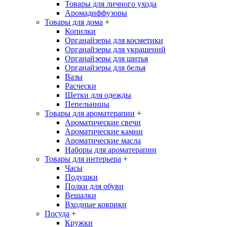
Товары для личного ухода
Аромадиффузоры
Товары для дома
+
Копилки
Органайзеры для косметики
Органайзеры для украшений
Органайзеры для шитья
Органайзеры для белья
Вазы
Расчески
Щетки для одежды
Пепельницы
Товары для ароматерапии
+
Ароматические свечи
Ароматические камни
Ароматические масла
Наборы для ароматерапии
Товары для интерьера
+
Часы
Подушки
Полки для обуви
Вешалки
Входные коврики
Посуда
+
Кружки