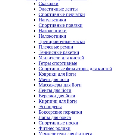
Скакалки
Эластичные ленты
Спортивные перчатки
Напульсники
Спортивные повязки
Наколенники
Налокотники
Тренировочные маски
Плечевые ремни
Теннисные ракетки
Усилители для кистей
Гетры спортивные
Спортивные фиксаторы для кистей
Коврики для йоги
Мячи для йоги
Массажеры для йоги
Ленты для йоги
Веревки для йоги
Кирпичи для йоги
Эспандеры
Боксерские перчатки
Лапы для бокса
Спортивные носки
Фитнес ролики
Утяжелители для фитнеса