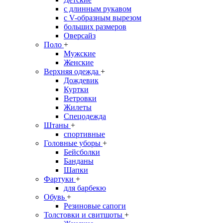
с длинным рукавом
с V-образным вырезом
больших размеров
Оверсайз
Поло
+
Мужские
Женские
Верхняя одежда
+
Дождевик
Куртки
Ветровки
Жилеты
Спецодежда
Штаны
+
спортивные
Головные уборы
+
Бейсболки
Банданы
Шапки
Фартуки
+
для барбекю
Обувь
+
Резиновые сапоги
Толстовки и свитшоты
+