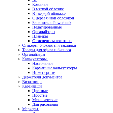
Кожаные
В мягкой обложке
В твердой обложке
С деревянной обложкой
Блокноты с Powerbank
Недатированные
Органайзеры
Планеры
С тиснением логотипа
Стикеры, блокноты и закладки
Товары для офиса и бизнеса
Органайзеры
Калькуляторы
+
Настольные
Карманные калькуляторы
Инженерные
Держатели документов
Визитницы
Карандаши
+
Цветные
Простые
Механические
Для рисования
Маркеры
+