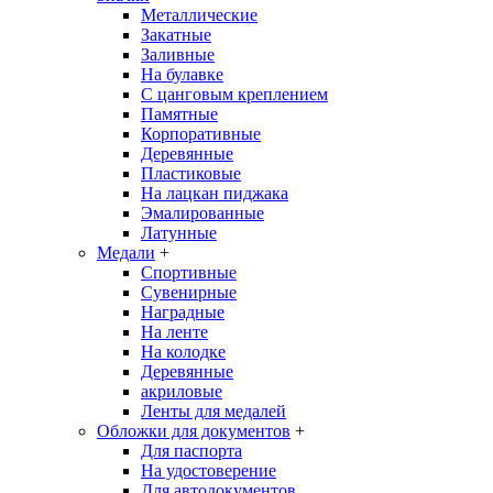
Металлические
Закатные
Заливные
На булавке
С цанговым креплением
Памятные
Корпоративные
Деревянные
Пластиковые
На лацкан пиджака
Эмалированные
Латунные
Медали
+
Спортивные
Сувенирные
Наградные
На ленте
На колодке
Деревянные
акриловые
Ленты для медалей
Обложки для документов
+
Для паспорта
На удостоверение
Для автодокументов