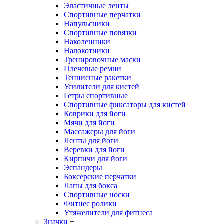
Эластичные ленты
Спортивные перчатки
Напульсники
Спортивные повязки
Наколенники
Налокотники
Тренировочные маски
Плечевые ремни
Теннисные ракетки
Усилители для кистей
Гетры спортивные
Спортивные фиксаторы для кистей
Коврики для йоги
Мячи для йоги
Массажеры для йоги
Ленты для йоги
Веревки для йоги
Кирпичи для йоги
Эспандеры
Боксерские перчатки
Лапы для бокса
Спортивные носки
Фитнес ролики
Утяжелители для фитнеса
Значки
+