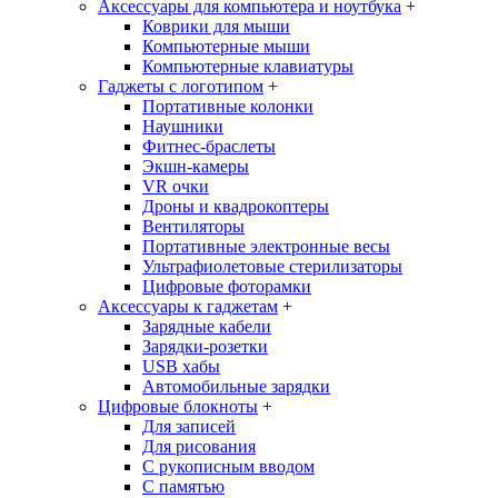
Аксессуары для компьютера и ноутбука
+
Коврики для мыши
Компьютерные мыши
Компьютерные клавиатуры
Гаджеты с логотипом
+
Портативные колонки
Наушники
Фитнес-браслеты
Экшн-камеры
VR очки
Дроны и квадрокоптеры
Вентиляторы
Портативные электронные весы
Ультрафиолетовые стерилизаторы
Цифровые фоторамки
Аксессуары к гаджетам
+
Зарядные кабели
Зарядки-розетки
USB хабы
Автомобильные зарядки
Цифровые блокноты
+
Для записей
Для рисования
С рукописным вводом
С памятью