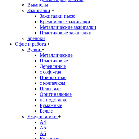
Вымпелы
Зажигалки
+
Зажигалки пьезо
Кремниевые зажигалки
Металлические зажигалки
Пластиковые зажигалки
Брелоки
Офис и работа
+
Ручки
+
Металлические
Пластиковые
Деревянные
с софт-тач
Поворотные
с колпачком
Перьевые
Оригинальные
на подставке
Бумажные
Белые
Ежедневники
+
A4
A5
A6
Кожаные