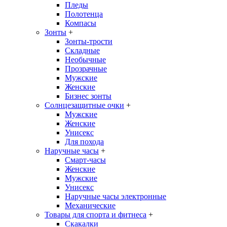
Пледы
Полотенца
Компасы
Зонты
+
Зонты-трости
Складные
Необычные
Прозрачные
Мужские
Женские
Бизнес зонты
Солнцезащитные очки
+
Мужские
Женские
Унисекс
Для похода
Наручные часы
+
Смарт-часы
Женские
Мужские
Унисекс
Наручные часы электронные
Механические
Товары для спорта и фитнеса
+
Скакалки