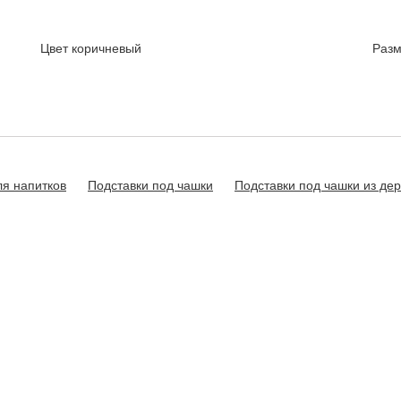
Цвет
коричневый
Раз
ля напитков
Подставки под чашки
Подставки под чашки из де