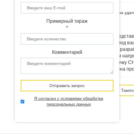
Наличие:
В наличии
(на удал
Примерный тираж
Доставка:
от 12 дней
*
Выбранный товар "Подставк
мы можем изменить под ваш
кастомизировать или разра
Комментарий
и фирменные коробки напря
доставить в любую точку СН
расходы: доставку, цена п
Отправить запрос
Способ нанесения:
Тампо
Я согласен с условиями обработки
персональных данных