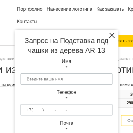
Портфолио
Нанесение логотипа
Как заказать
К
Контакты
Запрос на Подставка под
Заказать зв
чашки из дерева AR-13
одставки для напитков
Под чашки
Деревянные
Подставка п
Имя
 из дерева AR-13 с логот
*
Чем больше тираж, тем ниже ц
Телефон
Тираж
1000
2
*
Цена
350 руб.
290
Цена от 238
руб.
Ос
Почта
*