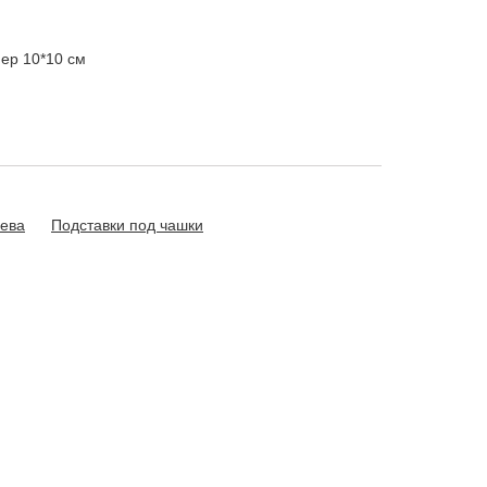
мер
10*10 см
рева
Подставки под чашки