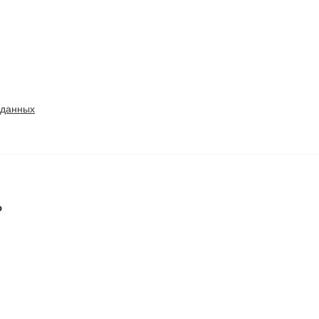
 данных
ь