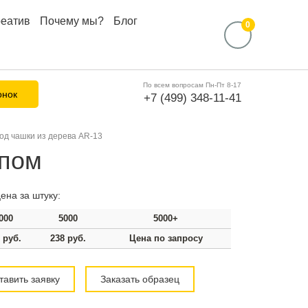
реатив
Почему мы?
Блог
0
По всем вопросам Пн-Пт 8-17
онок
+7 (499) 348-11-41
од чашки из дерева AR-13
ипом
ена за штуку:
000
5000
5000+
 руб.
238 руб.
Цена по запросу
тавить заявку
Заказать образец