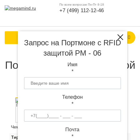
По всем вопросам Пн-Пт 8-18
+7 (499) 112-12-46
Каталог продукции
Запрос на Портмоне с RFID
защитой PM - 06
Портмоне с RFID защитой
Имя
*
PM - 06 с логотипом
Телефон
*
Чем больше тираж, тем ниже цена за штуку:
Почта
*
Тираж
500
1000
3000
3000+