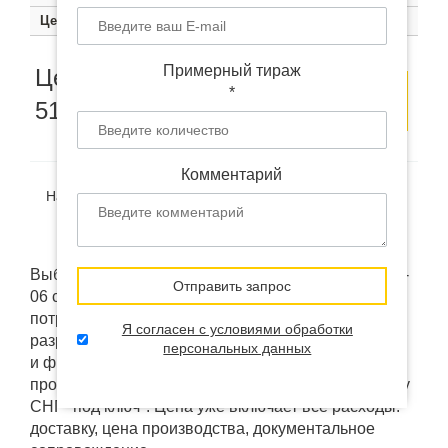
Цена
660 руб.
590 руб.
510 руб.
Цена по запросу
Примерный тираж
Цена от
Оставить
Заказать
*
510
руб.
заявку
образец
Комментарий
Наличие:
В наличии
(на удалённом складе в Китае)
Доставка:
от 12 дней
Выбранный товар "Портмоне с RFID защитой PM -
Отправить запрос
06 с логотипом" мы можем изменить под ваши
потребности: брендировать, кастомизировать или
Я согласен с условиями обработки
разработать "под ключ". Использовать ваш дизайн
персональных данных
и фирменные коробки напрямую у фабрик
производителей. А так же доставить в любую точку
СНГ "под ключ". Цена уже включает все расходы:
доставку, цена производства, документальное