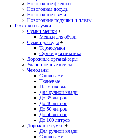
Новогодние флешки
Новогодняя посуда
Новогодние свечи
Новогодние подушки и пледы
Рюкзаки и сумки
+
Сумки-мешки
+
Мешки для обуви
Сумки для еды
+
Термосумки
Сумки для пикника
Дорожные органайзеры
Ударопрочные кейсы
Чемоданы
+
С колесами
Тканевые
Пластиковые
Для ручной клади
До 35 литров
До 40 литров
До 50 литров
До 60 литров
До 100 литров
Дорожные сумки
+
Для ручной клади
С колесами