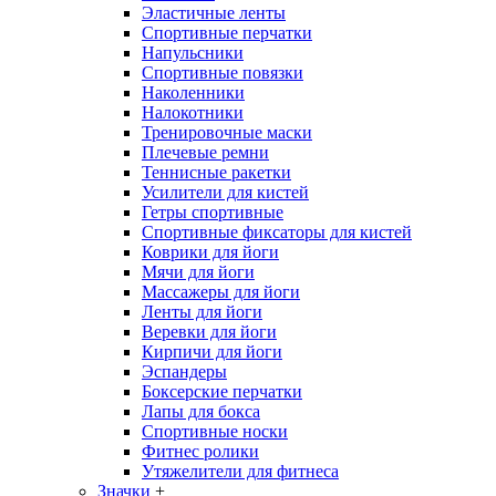
Эластичные ленты
Спортивные перчатки
Напульсники
Спортивные повязки
Наколенники
Налокотники
Тренировочные маски
Плечевые ремни
Теннисные ракетки
Усилители для кистей
Гетры спортивные
Спортивные фиксаторы для кистей
Коврики для йоги
Мячи для йоги
Массажеры для йоги
Ленты для йоги
Веревки для йоги
Кирпичи для йоги
Эспандеры
Боксерские перчатки
Лапы для бокса
Спортивные носки
Фитнес ролики
Утяжелители для фитнеса
Значки
+