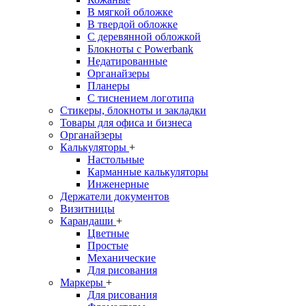
В мягкой обложке
В твердой обложке
С деревянной обложкой
Блокноты с Powerbank
Недатированные
Органайзеры
Планеры
С тиснением логотипа
Стикеры, блокноты и закладки
Товары для офиса и бизнеса
Органайзеры
Калькуляторы
+
Настольные
Карманные калькуляторы
Инженерные
Держатели документов
Визитницы
Карандаши
+
Цветные
Простые
Механические
Для рисования
Маркеры
+
Для рисования