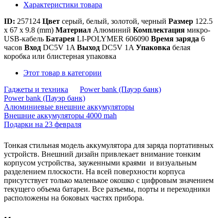
Характеристики товара
ID:
257124
Цвет
серый, белый, золотой, черный
Размер
122.5
x 67 x 9.8 (mm)
Материал
Алюминий
Комплектация
микро-
USB-кабель
Батарея
LI-POLYMER 606090
Время заряда
6
часов
Вход
DC5V 1A
Выход
DC5V 1A
Упаковка
белая
коробка или блистерная упаковка
Этот товар в категории
Гаджеты и техника
Power bank (Пауэр банк)
Power bank (Пауэр банк)
Алюминиевые внешние аккумуляторы
Внешние аккумуляторы 4000 mah
Подарки на 23 февраля
Тонкая стильная модель аккумулятора для заряда портативных
устройств. Внешний дизайн привлекает внимание тонким
корпусом устройства, зауженными краями и визуальным
разделением плоскости. На всей поверхности корпуса
присутствует только маленькое окошко с цифровым значением
текущего объема батареи. Все разъемы, порты и переходники
расположены на боковых частях прибора.