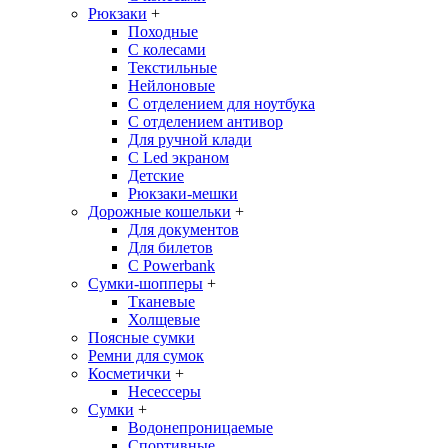
Рюкзаки
+
Походные
С колесами
Текстильные
Нейлоновые
С отделением для ноутбука
С отделением антивор
Для ручной клади
С Led экраном
Детские
Рюкзаки-мешки
Дорожные кошельки
+
Для документов
Для билетов
С Powerbank
Сумки-шопперы
+
Тканевые
Холщевые
Поясные сумки
Ремни для сумок
Косметички
+
Несессеры
Сумки
+
Водонепроницаемые
Спортивные