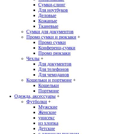
Сумки-слинг
Для ноутбуков
Деловые
Кожаные
Тканевые
Сумки для документов
Промо сумки и рюкзаки
+
Промо сумки
Конференц-сумки
Промо рюкзаки
Чехлы
+
Для документов
Для телефонов
Для чемоданов
Кошельки и портмоне
+
Кошельки
Портмоне
Одежда, аксессуары
+
Футболки
+
Мужские
Женские
унисекс
из хлопка
Детские
с длинным рукавом