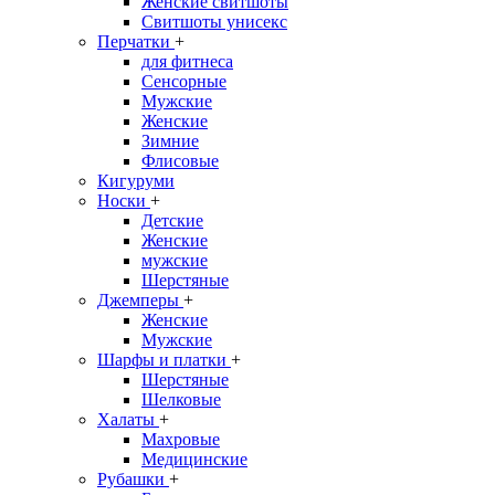
Женские свитшоты
Свитшоты унисекс
Перчатки
+
для фитнеса
Сенсорные
Мужские
Женские
Зимние
Флисовые
Кигуруми
Носки
+
Детские
Женские
мужские
Шерстяные
Джемперы
+
Женские
Мужские
Шарфы и платки
+
Шерстяные
Шелковые
Халаты
+
Махровые
Медицинские
Рубашки
+