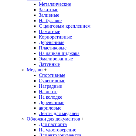
Металлические
Закатные
Заливные
На булавке
С цанговым креплением
Памятные
Корпоративные
Деревянные
Пластиковые
На лацкан пиджака
Эмалированные
Латунные
Медали
+
Спортивные
Сувенирные
Наградные
На ленте
На колодке
Деревянные
акриловые
Ленты для медалей
Обложки для документов
+
Для паспорта
На удостоверение
Для автодокументов