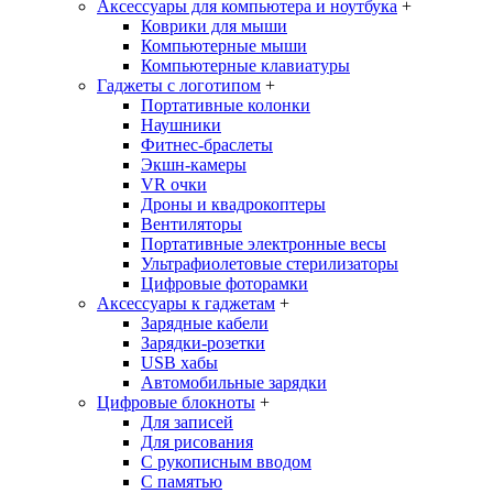
Аксессуары для компьютера и ноутбука
+
Коврики для мыши
Компьютерные мыши
Компьютерные клавиатуры
Гаджеты с логотипом
+
Портативные колонки
Наушники
Фитнес-браслеты
Экшн-камеры
VR очки
Дроны и квадрокоптеры
Вентиляторы
Портативные электронные весы
Ультрафиолетовые стерилизаторы
Цифровые фоторамки
Аксессуары к гаджетам
+
Зарядные кабели
Зарядки-розетки
USB хабы
Автомобильные зарядки
Цифровые блокноты
+
Для записей
Для рисования
С рукописным вводом
С памятью