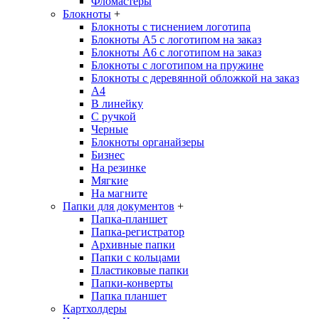
Фломастеры
Блокноты
+
Блокноты с тиснением логотипа
Блокноты А5 с логотипом на заказ
Блокноты А6 с логотипом на заказ
Блокноты с логотипом на пружине
Блокноты с деревянной обложкой на заказ
A4
В линейку
С ручкой
Черные
Блокноты органайзеры
Бизнес
На резинке
Мягкие
На магните
Папки для документов
+
Папка-планшет
Папка-регистратор
Архивные папки
Папки с кольцами
Пластиковые папки
Папки-конверты
Папка планшет
Картхолдеры