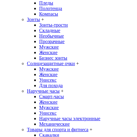
Пледы
Полотенца
Компасы
Зонты
+
Зонты-трости
Складные
Необычные
Прозрачные
Мужские
Женские
Бизнес зонты
Солнцезащитные очки
+
Мужские
Женские
Унисекс
Для похода
Наручные часы
+
Смарт-часы
Женские
Мужские
Унисекс
Наручные часы электронные
Механические
Товары для спорта и фитнеса
+
Скакалки