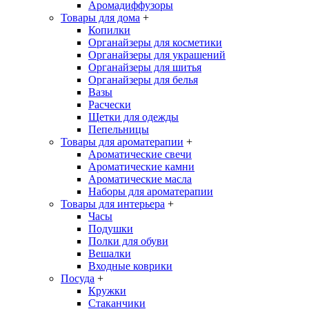
Аромадиффузоры
Товары для дома
+
Копилки
Органайзеры для косметики
Органайзеры для украшений
Органайзеры для шитья
Органайзеры для белья
Вазы
Расчески
Щетки для одежды
Пепельницы
Товары для ароматерапии
+
Ароматические свечи
Ароматические камни
Ароматические масла
Наборы для ароматерапии
Товары для интерьера
+
Часы
Подушки
Полки для обуви
Вешалки
Входные коврики
Посуда
+
Кружки
Стаканчики