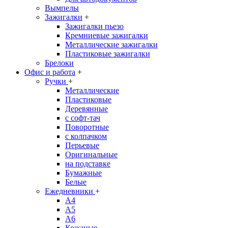
Вымпелы
Зажигалки
+
Зажигалки пьезо
Кремниевые зажигалки
Металлические зажигалки
Пластиковые зажигалки
Брелоки
Офис и работа
+
Ручки
+
Металлические
Пластиковые
Деревянные
с софт-тач
Поворотные
с колпачком
Перьевые
Оригинальные
на подставке
Бумажные
Белые
Ежедневники
+
A4
A5
A6
Кожаные