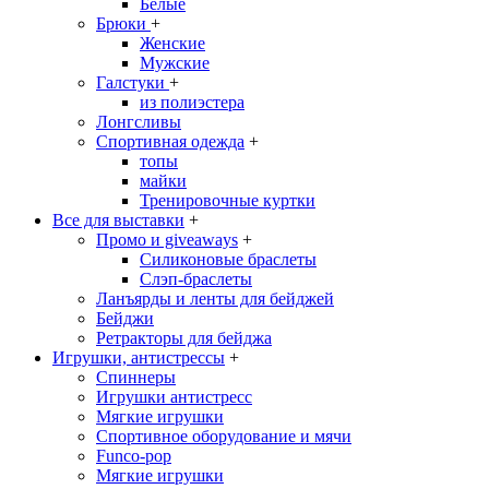
Белые
Брюки
+
Женские
Мужские
Галстуки
+
из полиэстера
Лонгсливы
Спортивная одежда
+
топы
майки
Тренировочные куртки
Все для выставки
+
Промо и giveaways
+
Силиконовые браслеты
Cлэп-браслеты
Ланъярды и ленты для бейджей
Бейджи
Ретракторы для бейджа
Игрушки, антистрессы
+
Спиннеры
Игрушки антистресс
Мягкие игрушки
Спортивное оборудование и мячи
Funco-pop
Мягкие игрушки