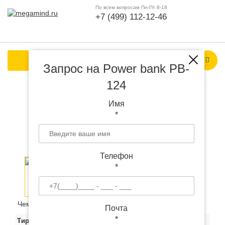
По всем вопросам Пн-Пт 8-18
+7 (499) 112-12-46
Каталог продукции
Запрос на Power bank PB-
124
Power bank PB-124 с
Имя
*
логотипом
Телефон
*
Чем больше тираж, тем ниже цена за штуку:
Почта
*
Тираж
100
300
500
500+