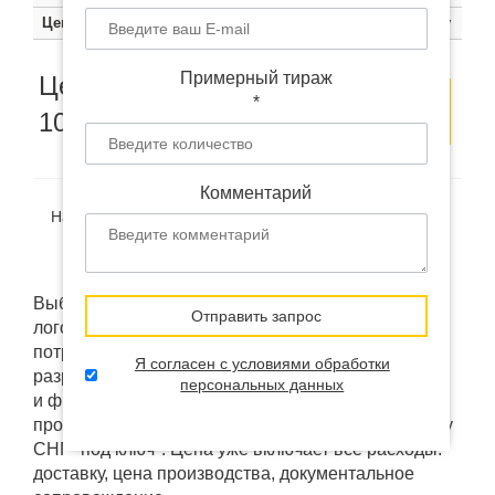
Цена
1200 руб.
1130 руб.
1060 руб.
Цена по запросу
Примерный тираж
Цена от
Оставить
Заказать
*
1060
руб.
заявку
образец
Комментарий
Наличие:
В наличии
(на удалённом складе в Китае)
Доставка:
от 12 дней
Выбранный товар "Power bank PB-124 с
Отправить запрос
логотипом" мы можем изменить под ваши
потребности: брендировать, кастомизировать или
Я согласен с условиями обработки
разработать "под ключ". Использовать ваш дизайн
персональных данных
и фирменные коробки напрямую у фабрик
производителей. А так же доставить в любую точку
СНГ "под ключ". Цена уже включает все расходы:
доставку, цена производства, документальное