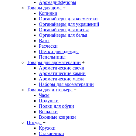
Аромадиффузоры
Товары для дома
+
Копилки
Органайзеры для косметики
Органайзеры для украшений
Органайзеры для шитья
Органайзеры для белья
Вазы
Расчески
Щетки для одежды
Пепельницы
Товары для ароматерапии
+
Ароматические свечи
Ароматические камни
Ароматические масла
Наборы для ароматерапии
Товары для интерьера
+
Часы
Подушки
Полки для обуви
Вешалки
Входные коврики
Посуда
+
Кружки
Стаканчики