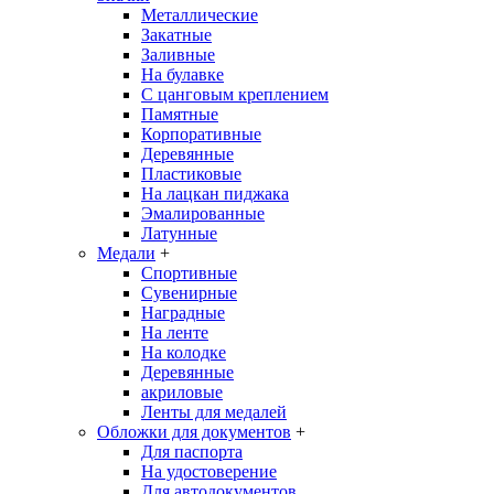
Металлические
Закатные
Заливные
На булавке
С цанговым креплением
Памятные
Корпоративные
Деревянные
Пластиковые
На лацкан пиджака
Эмалированные
Латунные
Медали
+
Спортивные
Сувенирные
Наградные
На ленте
На колодке
Деревянные
акриловые
Ленты для медалей
Обложки для документов
+
Для паспорта
На удостоверение
Для автодокументов