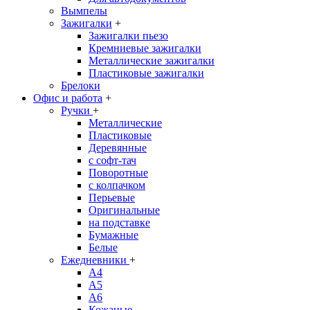
Вымпелы
Зажигалки
+
Зажигалки пьезо
Кремниевые зажигалки
Металлические зажигалки
Пластиковые зажигалки
Брелоки
Офис и работа
+
Ручки
+
Металлические
Пластиковые
Деревянные
с софт-тач
Поворотные
с колпачком
Перьевые
Оригинальные
на подставке
Бумажные
Белые
Ежедневники
+
A4
A5
A6
Кожаные