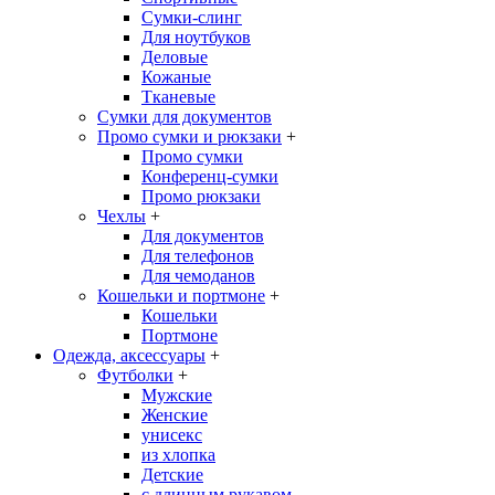
Сумки-слинг
Для ноутбуков
Деловые
Кожаные
Тканевые
Сумки для документов
Промо сумки и рюкзаки
+
Промо сумки
Конференц-сумки
Промо рюкзаки
Чехлы
+
Для документов
Для телефонов
Для чемоданов
Кошельки и портмоне
+
Кошельки
Портмоне
Одежда, аксессуары
+
Футболки
+
Мужские
Женские
унисекс
из хлопка
Детские
с длинным рукавом