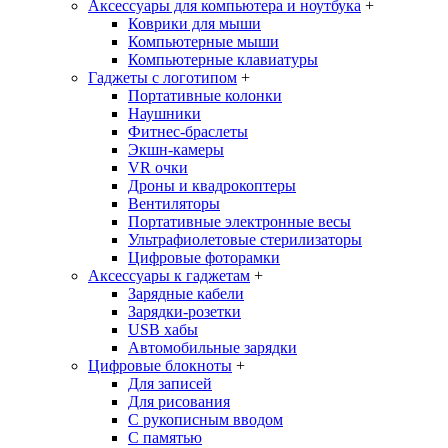
Аксессуары для компьютера и ноутбука
+
Коврики для мыши
Компьютерные мыши
Компьютерные клавиатуры
Гаджеты с логотипом
+
Портативные колонки
Наушники
Фитнес-браслеты
Экшн-камеры
VR очки
Дроны и квадрокоптеры
Вентиляторы
Портативные электронные весы
Ультрафиолетовые стерилизаторы
Цифровые фоторамки
Аксессуары к гаджетам
+
Зарядные кабели
Зарядки-розетки
USB хабы
Автомобильные зарядки
Цифровые блокноты
+
Для записей
Для рисования
С рукописным вводом
С памятью