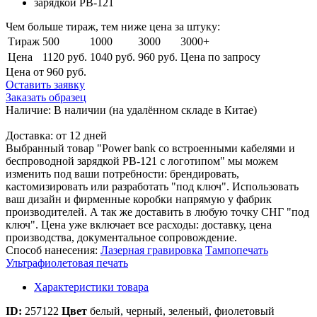
Чем больше тираж, тем ниже цена за штуку:
Тираж
500
1000
3000
3000+
Цена
1120 руб.
1040 руб.
960 руб.
Цена по запросу
Цена от 960
руб.
Оставить заявку
Заказать образец
Наличие:
В наличии
(на удалённом складе в Китае)
Доставка:
от 12 дней
Выбранный товар "Power bank со встроенными кабелями и
беспроводной зарядкой PB-121 с логотипом" мы можем
изменить под ваши потребности: брендировать,
кастомизировать или разработать "под ключ". Использовать
ваш дизайн и фирменные коробки напрямую у фабрик
производителей. А так же доставить в любую точку СНГ "под
ключ". Цена уже включает все расходы: доставку, цена
производства, документальное сопровождение.
Способ нанесения:
Лазерная гравировка
Тампопечать
Ультрафиолетовая печать
Характеристики товара
ID:
257122
Цвет
белый, черный, зеленый, фиолетовый