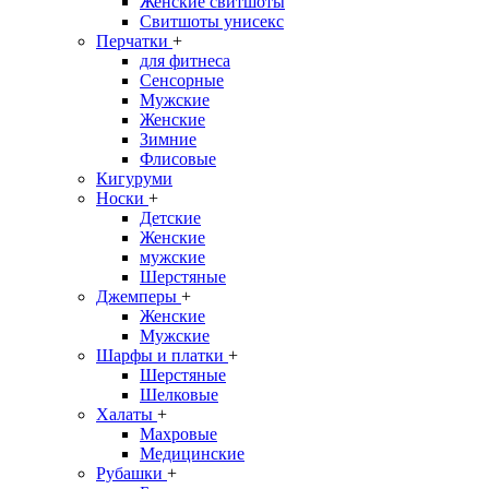
Женские свитшоты
Свитшоты унисекс
Перчатки
+
для фитнеса
Сенсорные
Мужские
Женские
Зимние
Флисовые
Кигуруми
Носки
+
Детские
Женские
мужские
Шерстяные
Джемперы
+
Женские
Мужские
Шарфы и платки
+
Шерстяные
Шелковые
Халаты
+
Махровые
Медицинские
Рубашки
+