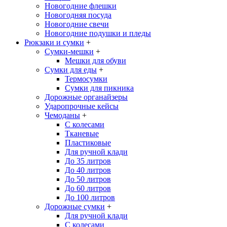
Новогодние флешки
Новогодняя посуда
Новогодние свечи
Новогодние подушки и пледы
Рюкзаки и сумки
+
Сумки-мешки
+
Мешки для обуви
Сумки для еды
+
Термосумки
Сумки для пикника
Дорожные органайзеры
Ударопрочные кейсы
Чемоданы
+
С колесами
Тканевые
Пластиковые
Для ручной клади
До 35 литров
До 40 литров
До 50 литров
До 60 литров
До 100 литров
Дорожные сумки
+
Для ручной клади
С колесами