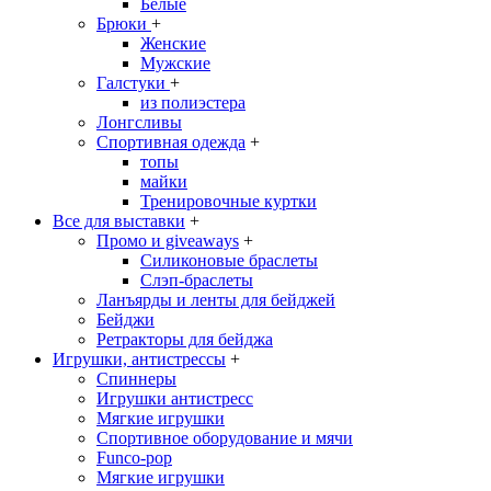
Белые
Брюки
+
Женские
Мужские
Галстуки
+
из полиэстера
Лонгсливы
Спортивная одежда
+
топы
майки
Тренировочные куртки
Все для выставки
+
Промо и giveaways
+
Силиконовые браслеты
Cлэп-браслеты
Ланъярды и ленты для бейджей
Бейджи
Ретракторы для бейджа
Игрушки, антистрессы
+
Спиннеры
Игрушки антистресс
Мягкие игрушки
Спортивное оборудование и мячи
Funco-pop
Мягкие игрушки