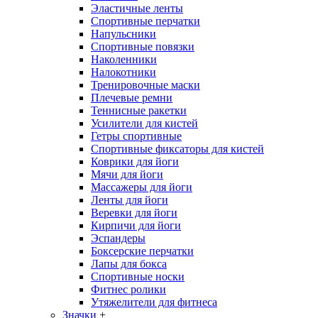
Эластичные ленты
Спортивные перчатки
Напульсники
Спортивные повязки
Наколенники
Налокотники
Тренировочные маски
Плечевые ремни
Теннисные ракетки
Усилители для кистей
Гетры спортивные
Спортивные фиксаторы для кистей
Коврики для йоги
Мячи для йоги
Массажеры для йоги
Ленты для йоги
Веревки для йоги
Кирпичи для йоги
Эспандеры
Боксерские перчатки
Лапы для бокса
Спортивные носки
Фитнес ролики
Утяжелители для фитнеса
Значки
+