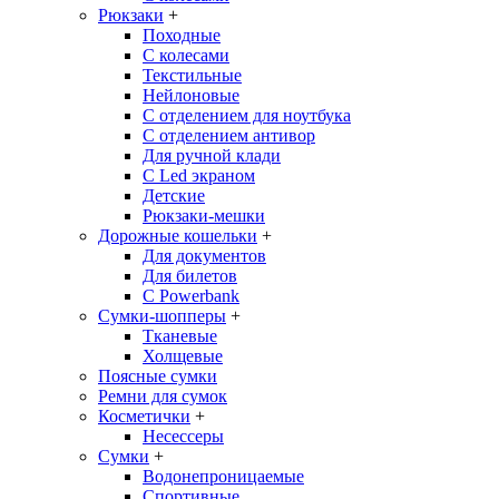
Рюкзаки
+
Походные
С колесами
Текстильные
Нейлоновые
С отделением для ноутбука
С отделением антивор
Для ручной клади
С Led экраном
Детские
Рюкзаки-мешки
Дорожные кошельки
+
Для документов
Для билетов
С Powerbank
Сумки-шопперы
+
Тканевые
Холщевые
Поясные сумки
Ремни для сумок
Косметички
+
Несессеры
Сумки
+
Водонепроницаемые
Спортивные