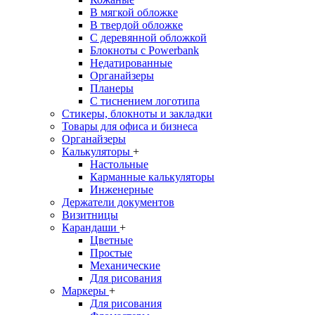
В мягкой обложке
В твердой обложке
С деревянной обложкой
Блокноты с Powerbank
Недатированные
Органайзеры
Планеры
С тиснением логотипа
Стикеры, блокноты и закладки
Товары для офиса и бизнеса
Органайзеры
Калькуляторы
+
Настольные
Карманные калькуляторы
Инженерные
Держатели документов
Визитницы
Карандаши
+
Цветные
Простые
Механические
Для рисования
Маркеры
+
Для рисования