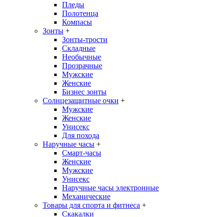
Пледы
Полотенца
Компасы
Зонты
+
Зонты-трости
Складные
Необычные
Прозрачные
Мужские
Женские
Бизнес зонты
Солнцезащитные очки
+
Мужские
Женские
Унисекс
Для похода
Наручные часы
+
Смарт-часы
Женские
Мужские
Унисекс
Наручные часы электронные
Механические
Товары для спорта и фитнеса
+
Скакалки