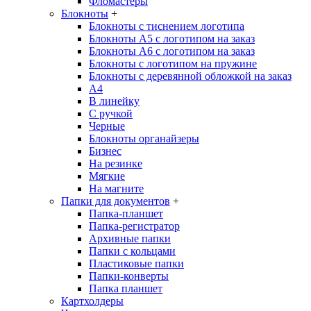
Фломастеры
Блокноты
+
Блокноты с тиснением логотипа
Блокноты А5 с логотипом на заказ
Блокноты А6 с логотипом на заказ
Блокноты с логотипом на пружине
Блокноты с деревянной обложкой на заказ
A4
В линейку
С ручкой
Черные
Блокноты органайзеры
Бизнес
На резинке
Мягкие
На магните
Папки для документов
+
Папка-планшет
Папка-регистратор
Архивные папки
Папки с кольцами
Пластиковые папки
Папки-конверты
Папка планшет
Картхолдеры