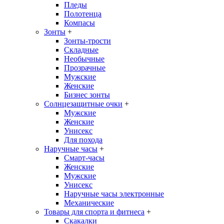
Пледы
Полотенца
Компасы
Зонты
+
Зонты-трости
Складные
Необычные
Прозрачные
Мужские
Женские
Бизнес зонты
Солнцезащитные очки
+
Мужские
Женские
Унисекс
Для похода
Наручные часы
+
Смарт-часы
Женские
Мужские
Унисекс
Наручные часы электронные
Механические
Товары для спорта и фитнеса
+
Скакалки