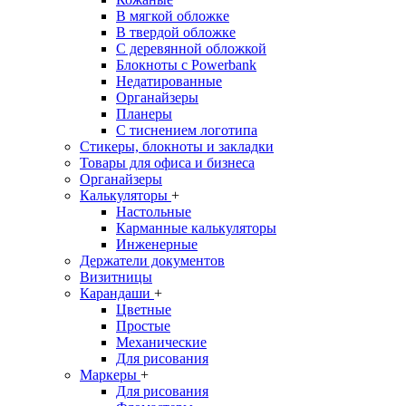
В мягкой обложке
В твердой обложке
С деревянной обложкой
Блокноты с Powerbank
Недатированные
Органайзеры
Планеры
С тиснением логотипа
Стикеры, блокноты и закладки
Товары для офиса и бизнеса
Органайзеры
Калькуляторы
+
Настольные
Карманные калькуляторы
Инженерные
Держатели документов
Визитницы
Карандаши
+
Цветные
Простые
Механические
Для рисования
Маркеры
+
Для рисования