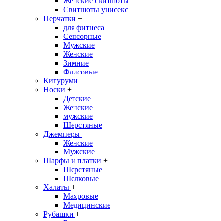
Женские свитшоты
Свитшоты унисекс
Перчатки
+
для фитнеса
Сенсорные
Мужские
Женские
Зимние
Флисовые
Кигуруми
Носки
+
Детские
Женские
мужские
Шерстяные
Джемперы
+
Женские
Мужские
Шарфы и платки
+
Шерстяные
Шелковые
Халаты
+
Махровые
Медицинские
Рубашки
+