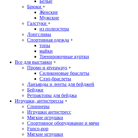
Белые
Брюки
+
Женские
Мужские
Галстуки
+
из полиэстера
Лонгсливы
Спортивная одежда
+
топы
майки
Тренировочные куртки
Все для выставки
+
Промо и giveaways
+
Силиконовые браслеты
Cлэп-браслеты
Ланъярды и ленты для бейджей
Бейджи
Ретракторы для бейджа
Игрушки, антистрессы
+
Спиннеры
Игрушки антистресс
Мягкие игрушки
Спортивное оборудование и мячи
Funco-pop
Мягкие игрушки