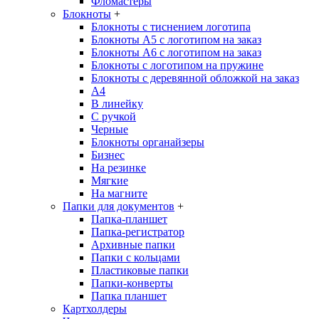
Фломастеры
Блокноты
+
Блокноты с тиснением логотипа
Блокноты А5 с логотипом на заказ
Блокноты А6 с логотипом на заказ
Блокноты с логотипом на пружине
Блокноты с деревянной обложкой на заказ
A4
В линейку
С ручкой
Черные
Блокноты органайзеры
Бизнес
На резинке
Мягкие
На магните
Папки для документов
+
Папка-планшет
Папка-регистратор
Архивные папки
Папки с кольцами
Пластиковые папки
Папки-конверты
Папка планшет
Картхолдеры