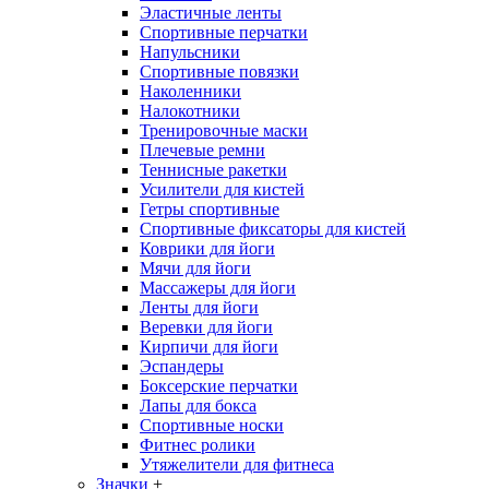
Эластичные ленты
Спортивные перчатки
Напульсники
Спортивные повязки
Наколенники
Налокотники
Тренировочные маски
Плечевые ремни
Теннисные ракетки
Усилители для кистей
Гетры спортивные
Спортивные фиксаторы для кистей
Коврики для йоги
Мячи для йоги
Массажеры для йоги
Ленты для йоги
Веревки для йоги
Кирпичи для йоги
Эспандеры
Боксерские перчатки
Лапы для бокса
Спортивные носки
Фитнес ролики
Утяжелители для фитнеса
Значки
+