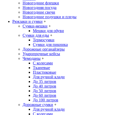
Новогодние флешки
Новогодняя посуда
Новогодние свечи
Новогодние подушки и пледы
Рюкзаки и сумки
+
Сумки-мешки
+
Мешки для обуви
Сумки для еды
+
Термосумки
Сумки для пикника
Дорожные органайзеры
Ударопрочные кейсы
Чемоданы
+
С колесами
Тканевые
Пластиковые
Для ручной клади
До 35 литров
До 40 литров
До 50 литров
До 60 литров
До 100 литров
Дорожные сумки
+
Для ручной клади
С колесами