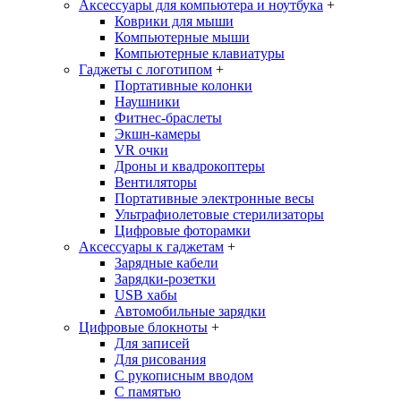
Аксессуары для компьютера и ноутбука
+
Коврики для мыши
Компьютерные мыши
Компьютерные клавиатуры
Гаджеты с логотипом
+
Портативные колонки
Наушники
Фитнес-браслеты
Экшн-камеры
VR очки
Дроны и квадрокоптеры
Вентиляторы
Портативные электронные весы
Ультрафиолетовые стерилизаторы
Цифровые фоторамки
Аксессуары к гаджетам
+
Зарядные кабели
Зарядки-розетки
USB хабы
Автомобильные зарядки
Цифровые блокноты
+
Для записей
Для рисования
С рукописным вводом
С памятью