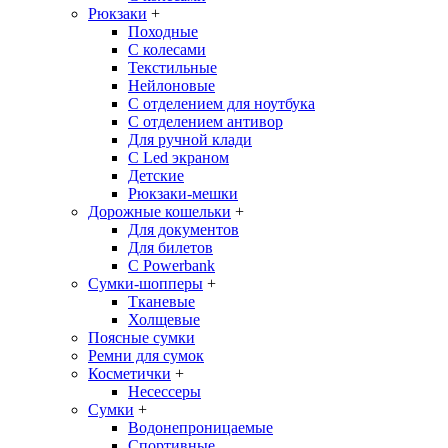
Рюкзаки
+
Походные
С колесами
Текстильные
Нейлоновые
С отделением для ноутбука
С отделением антивор
Для ручной клади
С Led экраном
Детские
Рюкзаки-мешки
Дорожные кошельки
+
Для документов
Для билетов
С Powerbank
Сумки-шопперы
+
Тканевые
Холщевые
Поясные сумки
Ремни для сумок
Косметички
+
Несессеры
Сумки
+
Водонепроницаемые
Спортивные