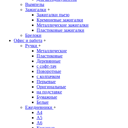
Вымпелы
Зажигалки
+
Зажигалки пьезо
Кремниевые зажигалки
Металлические зажигалки
Пластиковые зажигалки
Брелоки
Офис и работа
+
Ручки
+
Металлические
Пластиковые
Деревянные
с софт-тач
Поворотные
с колпачком
Перьевые
Оригинальные
на подставке
Бумажные
Белые
Ежедневники
+
A4
A5
A6
Кожаные