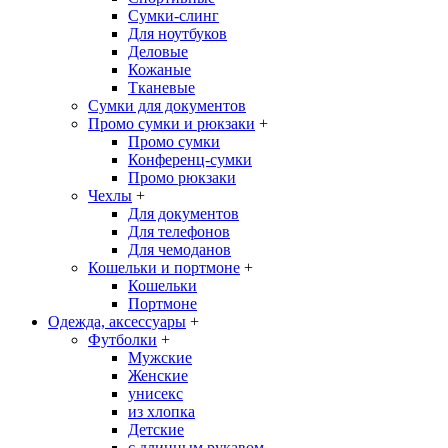
Сумки-слинг
Для ноутбуков
Деловые
Кожаные
Тканевые
Сумки для документов
Промо сумки и рюкзаки
+
Промо сумки
Конференц-сумки
Промо рюкзаки
Чехлы
+
Для документов
Для телефонов
Для чемоданов
Кошельки и портмоне
+
Кошельки
Портмоне
Одежда, аксессуары
+
Футболки
+
Мужские
Женские
унисекс
из хлопка
Детские
с длинным рукавом