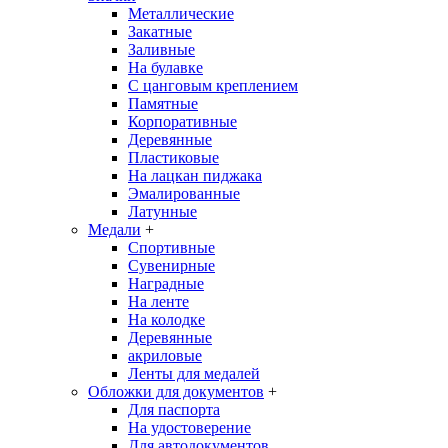
Металлические
Закатные
Заливные
На булавке
С цанговым креплением
Памятные
Корпоративные
Деревянные
Пластиковые
На лацкан пиджака
Эмалированные
Латунные
Медали
+
Спортивные
Сувенирные
Наградные
На ленте
На колодке
Деревянные
акриловые
Ленты для медалей
Обложки для документов
+
Для паспорта
На удостоверение
Для автодокументов