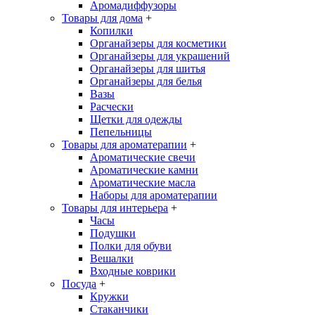
Аромадиффузоры
Товары для дома
+
Копилки
Органайзеры для косметики
Органайзеры для украшений
Органайзеры для шитья
Органайзеры для белья
Вазы
Расчески
Щетки для одежды
Пепельницы
Товары для ароматерапии
+
Ароматические свечи
Ароматические камни
Ароматические масла
Наборы для ароматерапии
Товары для интерьера
+
Часы
Подушки
Полки для обуви
Вешалки
Входные коврики
Посуда
+
Кружки
Стаканчики